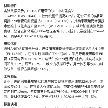
材料特性​
实验数据显示，​
​PE100矿用管​
​的缺口冲击强度达
98kJ/m²（GB/T1043），较传统钢管提高4.2倍。配套开发的​
​β晶型
调控PPH套管​
​弯曲模量达1.8GPa（ISO178），其​
​纳米碳酸钙增强技
术​
​使维卡软化点提升至152℃（ASTMD1525）。铁岭矿区实测数据
表明，复合支护体系在800m埋深条件下，顶板下沉量控制在32mm/
月，满足AQ1089-2011规范要求。
​结构优化​
通过ANSYS有限元分析，​
​波纹加强筋设计​
​使管材环刚度达到SN12级
（EN14396）。在铁岭晓南煤矿工业试验中，采用​
​导电炭黑改性PE
管​
​（表面电阻≤1×10⁶Ω·m）与​
​法兰式PPH连接件​
​组合，成功将支护
间距从0.8m扩展至1.2m。三维应力模拟显示，复合体系等效应力峰
值较单一钢管方案降低37.6%。
​工程验证​
企业引进的​
​巴顿菲尔第七代生产线​
​实现管材挤出速度22米/分钟，壁
厚公差±0.1mm。在铁岭大强煤矿现场，​
​带定位卡槽PPH法兰​
​安装误
差控制在±2mm，使巷道支护效率提升40%。经5000小时井下监
测，管材蠕变率仅0.8%，优于MT558.1-2020标准要求的1.5%。
​标准演进​