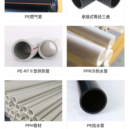
PE燃气管
承插式等径三通
PE-RTⅡ型供热管
PPR冷热水管
PPH管材
PE给水管