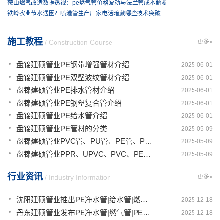
鞍山燃气改造数据透视：pe燃气管价格波动与法兰管成本解析
铁岭农业节水遇困？喷灌管生产厂家电话暗藏哪些技术突破
施工教程
/ Construction Course
更多»
盘锦建硕管业PE钢带增强管材介绍
2025-06-01
盘锦建硕管业PE双壁波纹管材介绍
2025-06-01
盘锦建硕管业PE排水管材介绍
2025-06-01
盘锦建硕管业PE钢塑复合管介绍
2025-06-01
盘锦建硕管业PE给水管介绍
2025-06-01
盘锦建硕管业PE管材的分类
2025-05-09
盘锦建硕管业PVC管、PU管、PE管、PP管有那些区别
2025-05-09
盘锦建硕管业PPR、UPVC、PVC、PERT、PE、HDPE塑料管材详解
2025-05-09
行业资讯
/ Industry Information
更多»
沈阳建硕管业推出PE净水管|给水管|燃气管|PERT供热管|电力护套管一体化智造解决方案
2025-12-18
丹东建硕管业发布PE净水管|燃气管|PERT供热管|电力护套管|农田灌溉管智能生产新范式
2025-12-18