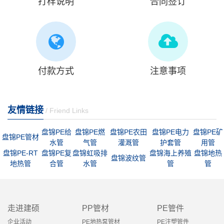
打样说明
合同签订
付款方式
注意事项
友情链接
/ Friend Links
盘锦PE给
盘锦PE燃
盘锦PE农田
盘锦PE电力
盘锦PE矿
盘锦PE管材
水管
气管
灌溉管
护套管
用管
盘锦PE-RT
盘锦PE复
盘锦虹吸排
盘锦海上养殖
盘锦地热
盘锦波纹管
地热管
合管
水管
管
管
走进建硕
PP管材
PE管件
企业活动
PE地热泵管材
PE注塑管件