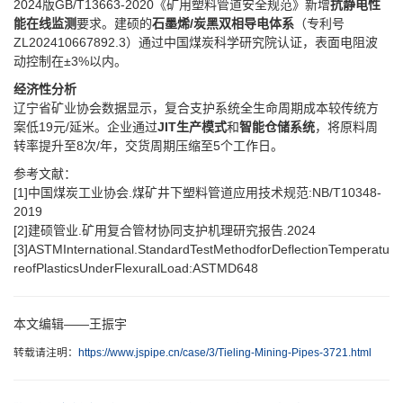
2024版GB/T13663-2020《矿用塑料管道安全规范》新增​
​抗静电性
能在线监测​
​要求。建硕的​
​石墨烯/炭黑双相导电体系​
​（专利号
ZL202410667892.3）通过中国煤炭科学研究院认证，表面电阻波
动控制在±3%以内。
​经济性分析​
辽宁省矿业协会数据显示，复合支护系统全生命周期成本较传统方
案低19元/延米。企业通过​
​JIT生产模式​
​和​
​智能仓储系统​
​，将原料周
转率提升至8次/年，交货周期压缩至5个工作日。
参考文献：
[1]中国煤炭工业协会.煤矿井下塑料管道应用技术规范:NB/T10348-
2019
[2]建硕管业.矿用复合管材协同支护机理研究报告.2024
[3]ASTMInternational.StandardTestMethodforDeflectionTemperatu
reofPlasticsUnderFlexuralLoad:ASTMD648
本文编辑——王振宇
转载请注明：
https://www.jspipe.cn/case/3/Tieling-Mining-Pipes-3721.html