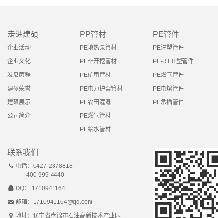
走进建硕
PP管材
PE管件
企业活动
PE地热泵管材
PE注塑管件
企业文化
PE非开挖管材
PE-RTⅡ型管件
发展历程
PE矿用管材
PE燃气管件
建硕荣誉
PE电力护套管材
PE电熔管件
建硕展示
PE农田灌溉
PE承插管件
公司简介
PE燃气管材
PE给水管材
联系我们
电话：0427-2878818
400-999-4440
QQ： 1710941164
邮箱：1710941164@qq.com
地址：辽宁省盘锦市石油高新技术产业园