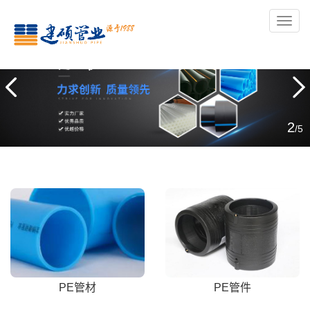
导
航
2
/5
PE管材
PE管件