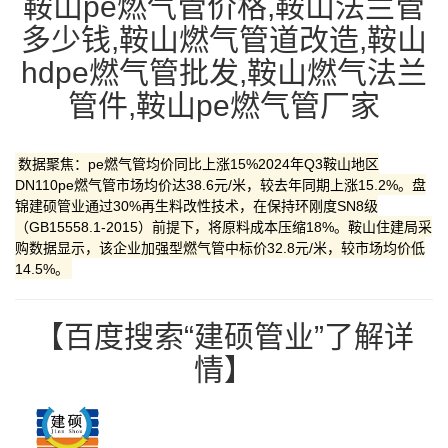
鞍山pe燃气管价格,鞍山法兰管
多少钱,鞍山燃气管道改造,鞍山
hdpe燃气管批发,鞍山燃气法兰
管件,鞍山pe燃气管厂家
数据聚焦：pe燃气管均价同比上涨15%​​2024年Q3鞍山地区​​
DN110pe燃气管​​市场均价达38.6元/米，较去年同期上涨15.2%。盘
锦建硕管业通过​​30%再生料改性技术​​，在保持环刚度SN8级
（GB15558.1-2015）前提下，将原料成本压缩18%。鞍山住建局采
购数据显示，该企业​​加强型燃气管​​中标价32.8元/米，较市场均价低
14.5%。
【百度搜索“建硕管业”了解详
情】