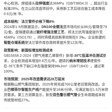
中心检测，焊接接头​
​拉伸强度​
​达36MPa（GB/T8804.3），超出行业
标准28%。在立山区改造项目中，采用新工艺后综合施工成本降低
0.6元/米·年。
​成本结构：法兰管件价格下降8%​
2024年1-9月数据显示，​
​DN100全塑法兰​
​市场均价从86元/套降至79
元/套。盘锦建硕通过​
​玻纤增强注塑工艺​
​，将法兰抗弯强度提升至
45MPa（ISO178），同时将模具损耗率控制在0.3‰。企业新建的​
智能仓储系统​
​使法兰管件库存周转率提升至12次/年。
​政策影响：新国标增加检测成本​
GB15558.2-2024《燃气用聚乙烯管件》新增​
​-30℃低温冲击测试​
​要
求，企业检测成本增加9.8万元/年。建硕的​
​纳米增韧技术​
​使管件
在-35℃条件下缺口冲击强度保持98kJ/m²（GB/T1843），通过率
100%。
​市场预测：2025年改造需求达28万延米​
根据鞍山燃气集团规划，2025年将完成700公里老旧管网改造。企
业​
​巴顿菲尔智能生产线​
​产能提升至18米/分钟，可满足每日1.5万米供
货需求。第三方测算显示，新型​
​双色警示燃气管​
​全生命周期成本较
传统管材低27%。