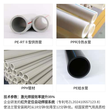
PE-RTⅡ型供热管
PPR冷热水管
PPH管材
PE给水管
技术参数：激光焊接效率提升35%​
企业研发的​
​红外定位自动焊接系统​
​（专利号ZL202410557123.8）
使法兰管安装耗时从18分钟/处降至12分钟/处。经国家燃气用具质检