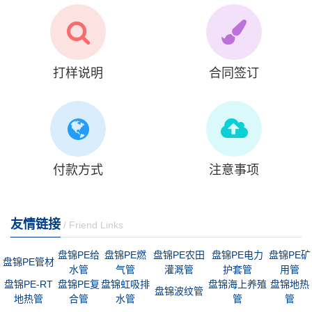
打样说明
合同签订
付款方式
注意事项
友情链接
/ Friend Links
盘锦PE给
盘锦PE燃
盘锦PE农田
盘锦PE电力
盘锦PE矿
盘锦PE管材
水管
气管
灌溉管
护套管
用管
盘锦PE-RT
盘锦PE复
盘锦虹吸排
盘锦海上养殖
盘锦地热
盘锦波纹管
地热管
合管
水管
管
管