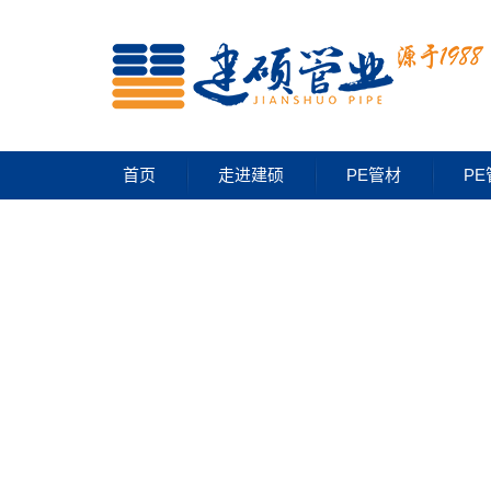
首页
走进建硕
PE管材
PE