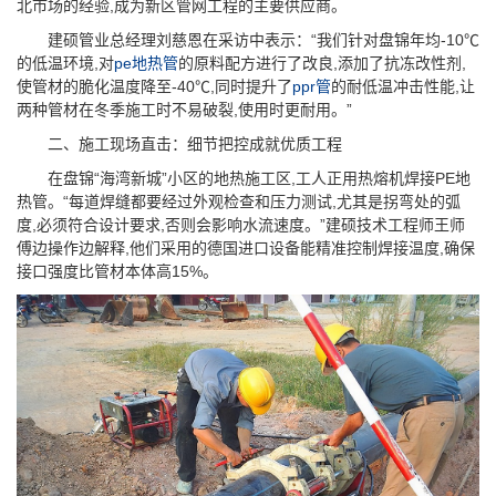
北市场的经验,成为新区管网工程的主要供应商。
建硕管业总经理刘慈恩在采访中表示：“我们针对盘锦年均-10℃
的低温环境,对
pe地热管
的原料配方进行了改良,添加了抗冻改性剂,
使管材的脆化温度降至-40℃,同时提升了
ppr管
的耐低温冲击性能,让
两种管材在冬季施工时不易破裂,使用时更耐用。”
二、施工现场直击：细节把控成就优质工程
在盘锦“海湾新城”小区的地热施工区,工人正用热熔机焊接PE地
热管。“每道焊缝都要经过外观检查和压力测试,尤其是拐弯处的弧
度,必须符合设计要求,否则会影响水流速度。”建硕技术工程师王师
傅边操作边解释,他们采用的德国进口设备能精准控制焊接温度,确保
接口强度比管材本体高15%。