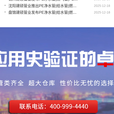
沈阳建硕管业推出PE净水管|给水管|燃气管|PERT供热管|电力护套管一体化智造方案
2025-12-18
盘锦建硕管业发布PE净水管|给水管|燃气管|PERT供热管|电力护套管智慧生产新范式
2025-12-18