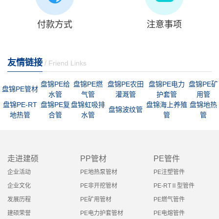
付款方式
注意事项
友情链接
/ Friend Links
盘锦PE给
盘锦PE燃
盘锦PE农田
盘锦PE电力
盘锦PE矿
盘锦PE管材
水管
气管
灌溉管
护套管
用管
盘锦PE-RT
盘锦PE复
盘锦虹吸排
盘锦海上养殖
盘锦地热
盘锦波纹管
地热管
合管
水管
管
管
走进建硕
PP管材
PE管件
企业活动
PE地热泵管材
PE注塑管件
企业文化
PE非开挖管材
PE-RTⅡ型管件
发展历程
PE矿用管材
PE燃气管件
建硕荣誉
PE电力护套管材
PE电熔管件