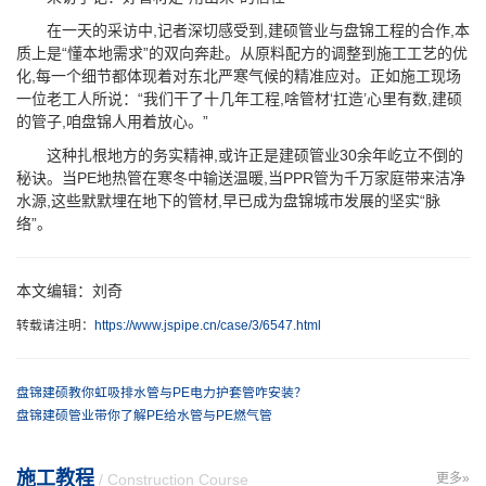
在一天的采访中,记者深切感受到,建硕管业与盘锦工程的合作,本
质上是“懂本地需求”的双向奔赴。从原料配方的调整到施工工艺的优
化,每一个细节都体现着对东北严寒气候的精准应对。正如施工现场
一位老工人所说：“我们干了十几年工程,啥管材‘扛造’心里有数,建硕
的管子,咱盘锦人用着放心。”
这种扎根地方的务实精神,或许正是建硕管业30余年屹立不倒的
秘诀。当PE地热管在寒冬中输送温暖,当PPR管为千万家庭带来洁净
水源,这些默默埋在地下的管材,早已成为盘锦城市发展的坚实“脉
络”。
本文编辑：刘奇
转载请注明：
https://www.jspipe.cn/case/3/6547.html
盘锦建硕教你虹吸排水管与PE电力护套管咋安装？
盘锦建硕管业带你了解PE给水管与PE燃气管
施工教程
/ Construction Course
更多»