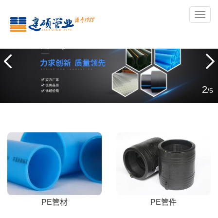
导
航
3
/5
PE管材
PE管件