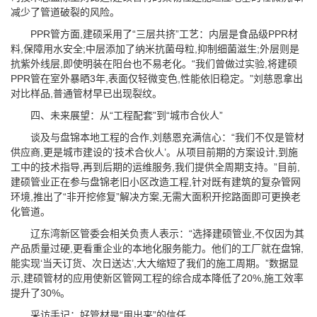
减少了管道破裂的风险。
PPR管方面,建硕采用了“三层共挤”工艺：内层是食品级PPR材
料,保障用水安全;中层添加了纳米抗菌母粒,抑制细菌滋生;外层则是
抗紫外线层,即使明装在阳台也不易老化。“我们曾做过实验,将建硕
PPR管在室外暴晒3年,表面仅轻微变色,性能依旧稳定。”刘慈恩拿出
对比样品,普通管材早已出现裂纹。
四、未来展望：从“工程配套”到“城市合伙人”
谈及与盘锦本地工程的合作,刘慈恩充满信心：“我们不仅是管材
供应商,更是城市建设的‘技术合伙人’。从项目前期的方案设计,到施
工中的技术指导,再到后期的运维服务,我们提供全周期支持。”目前,
建硕管业正在参与盘锦老旧小区改造工程,针对既有建筑的复杂管网
环境,推出了“非开挖修复”解决方案,无需大面积开挖路面即可更换老
化管道。
辽东湾新区管委会相关负责人表示：“选择建硕管业,不仅因为其
产品质量过硬,更看重企业的本地化服务能力。他们的工厂就在盘锦,
能实现‘当天订货、次日送达’,大大缩短了我们的施工周期。”数据显
示,建硕管材的应用使新区管网工程的综合成本降低了20%,施工效率
提升了30%。
采访手记：好管材是“用出来”的信任