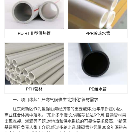
PE-RTⅡ型供热管
PPR冷热水管
PPH管材
PE给水管
一、项目缘起：严寒气候催生“定制化”管材需求
辽东湾新区作为盘锦沿海经济带的重要载体,近年来新建小区、
商业综合体集中落地。“东北冬季漫长,供暖期长达6个月,普通管材易
出现冻裂、渗漏等问题,对地热和供水系统的可靠性要求极高。”新区
基建项目负责人张工介绍,经过多轮比选,建硕管业凭借30余年深耕东