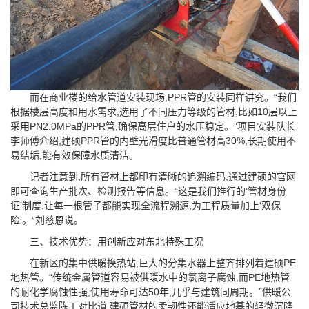
而在商业楼的给水管道安装现场,PPR管的安装同样讲究。“我们
根据楼层高度和用水需求,选用了不同压力等级的管材,比如10层以上
采用PN2.0MPa的PPR管,确保高层住户的水压稳定。”项目安装队长
李师傅介绍,建硕PPR管的内壁光滑度比普通管材高30%,长期使用不
易结垢,能有效保障水质清洁。
记者注意到,所有管材上都印有清晰的追溯编码,通过建硕的官网
即可查询生产批次、检测报告等信息。“这是我们推行的‘管材身份
证’制度,让每一根管子都能实现全流程溯源,为工程质量加上‘双保
险’。”刘慈恩说。
三、技术优势：用创新应对东北特殊工况
在新区的集中供暖换热站,巨大的分集水器上整齐排列着建硕PE
地热管。“传统金属管道容易被供暖水中的氯离子腐蚀,而PE地热管
的耐化学腐蚀性强,使用寿命可达50年,几乎与建筑同周期。”供暖公
司技术总监陈工对比道,建硕管材的柔韧性还能适应地基的轻微沉降,