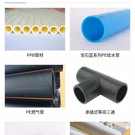
PPB管材
宝石蓝系列PE给水管
PE燃气管
承插式等径三通