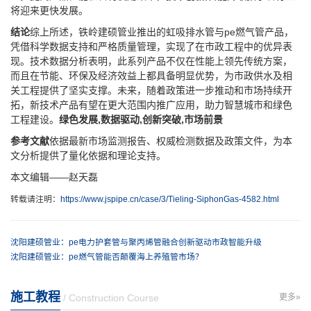
将迎来更快发展。
结论
综上所述，铁岭建硕管业推出的虹吸排水管与pe燃气管产品，
凭借科学数据支持和严格质量管理，实现了在市政工程中的优异表
现。技术数据分析表明，此系列产品不仅在性能上领先传统方案，
而且在节能、环保及经济效益上都具备明显优势，为市政供水及相
关工程提供了坚实支撑。未来，随着政策进一步推动和市场持续开
拓，新技术产品有望在更大范围内推广应用，助力智慧城市和绿色
工程建设。
绿色发展,数据驱动,创新突破,市场前景
参考文献
依据最新市场监测报告、权威检测数据及政策文件，为本
文分析提供了量化依据和理论支持。
本文编辑——赵天磊
转载请注明：
https://www.jspipe.cn/case/3/Tieling-SiphonGas-4582.html
沈阳建硕管业：pe电力护套管与聚丙烯管融合创新驱动市政智能升级
沈阳建硕管业：pe燃气管能否颠覆海上养殖管市场？
施工教程
/ Construction Course
更多»