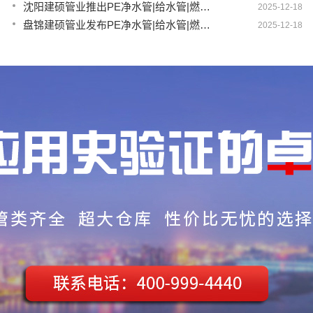
沈阳建硕管业推出PE净水管|给水管|燃气管|PERT供热管|电力护套管一体化智造方案
2025-12-18
盘锦建硕管业发布PE净水管|给水管|燃气管|PERT供热管|电力护套管智慧生产新范式
2025-12-18