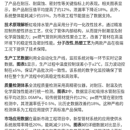
了产品在耐压、耐腐蚀、密封性等关键指标上的表现。相关图表显
示，新产品耐压值平均提高了约12%，泄漏率下降近18%。此外，
系统整体能耗减少约15%，为市政工程节能提出了数据支持。
技术原理解析
虹吸排水管产品采用分子均一化改性技术，通过精准
控制热塑性挤出工艺，优化了管体内部结构，从而提升耐潮湿及耐
化学腐蚀能力；pe燃气管则利用改性聚合工艺，改善了管材在高温
环境下的稳定性及密封性能。
分子改性,热塑工艺
为两款产品在极端
工况下提供了技术保障。
生产工艺数据
利用全自动化生产线，监控系统对每一环节实时记录
数据。
图表1
显示，生产过程中温度控制误差小于±2℃，压力波动控
制在±5%，保证产品批次间一致性。该系统的数字化监控确保了管
材在整个生产流程中的高稳定性和高效率。
质量检测体系
全流程质量检测采用高精密仪器，对耐压、耐温及抗
化学腐蚀性能进行统一检测。
图表2
中，数据显示虹吸排水管耐压指
标平均达到1.05MPa，较传统管材提升约12%；pe燃气管在密封性
检测中，其泄漏率低于0.5%，比历史数据改善约18%。这种严格的
检测体系为工程应用提供了高标准产品保障。
市场应用数据
在最新市政工程项目中，新型管材系统的应用使供水
系统故障率降低20%，能耗减少15%。
图表3
的详细数据对比显示，