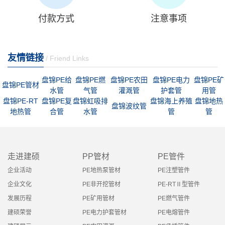
付款方式
注意事项
友情链接
/ Friend Links
盘锦PE给
盘锦PE燃
盘锦PE农田
盘锦PE电力
盘锦PE矿
盘锦PE管材
水管
气管
灌溉管
护套管
用管
盘锦PE-RT
盘锦PE复
盘锦虹吸排
盘锦海上养殖
盘锦地热
盘锦波纹管
地热管
合管
水管
管
管
走进建硕
PP管材
PE管件
企业活动
PE地热泵管材
PE注塑管件
企业文化
PE非开挖管材
PE-RTⅡ型管件
发展历程
PE矿用管材
PE燃气管件
建硕荣誉
PE电力护套管材
PE电熔管件