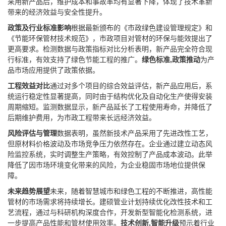
采用新产品后，维护成本和事故率均有显著下降，体现了技术革新
带来的经济效益与安全性提升。
政策及行业标准影响
根据最新颁布的《市政绿色建设管理规定》和
《节能环保管材技术规范》，市政项目对管材的环保与能效提出了
更高要求。检测数据与政策指标对比分析表明，新产品完全符合现
行标准，有效支持了绿色节能工程的推广。
绿色标准,政策推动
为产
品市场应用提供了政策依据。
工程效益对比
通过对多个项目的综合效益评估，新产品应用后，系
统运行稳定性显著提高，同时由于结构优化及自动化生产使得安装
周期缩短。监测数据显示，新产品延长了工程使用寿命，并降低了
后期维护费用，为市政工程带来长远经济效益。
风险评估与管理
数据表明，虽然新技术产品采用了先进改性工艺，
但原材料价格波动及市场竞争压力依然存在。企业通过建立动态风
险监控系统，实时调整生产策略，有效控制了产品成本波动。此举
降低了因市场环境变化带来的风险，为企业稳固市场地位提供保
障。
未来趋势展望
未来，随着智慧城市和绿色工程的不断推进，高性能
管材的市场需求将持续增长。建硕管业计划持续优化改性技术和工
艺流程，通过与科研机构深度合作，开发新型智能化检测系统，进
一步提高产品性能和管材使用效率。
技术创新,智能升级
预示着行业