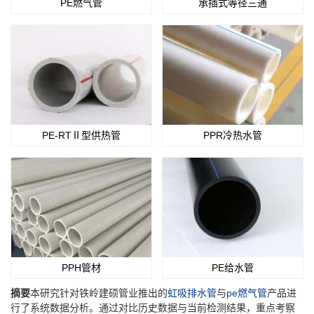
PE燃气管
承插式等径三通
PE-RTⅡ型供热管
PPR冷热水管
PPH管材
PE给水管
摘要
本研究针对铁岭建硕管业推出的
虹吸排水管
与
pe燃气管
产品进
行了系统数据分析。通过对比历史数据与当前检测结果，重点考察