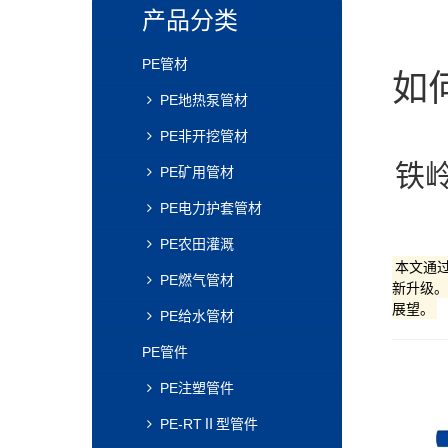
产品分类
PE管材
如
PE地热泵管材
PE非开挖管材
铁岭
PE矿用管材
PE电力护套管材
PE农田灌溉
本文通
PE燃气管材
新升级。
展望。
PE给水管材
PE管件
PE注塑管件
PE-RTⅡ型管件