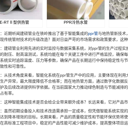
PE-RTⅡ型供热管
PPR冷热水管
：近期听闻建硕管业在铁岭推出了基于智能集成的
ppr管
与地热管新技术
现传统管材技术的升级改造？面对日益严苛的市场需求和政策要求，这种
：建硕管业利用先进的实时监控与数据采集系统，对ppr管的生产过程
的耐压、耐高温测试，系统均能在每个关键工序中进行严格监控，确保每
系统实时追踪温度、压力等参数，确保产品在长期运行中保持稳定性与节
致性和可靠性。
：从技术角度来看，智能化系统在ppr管生产中的应用，主要体现在利
生产异常，最大限度降低不合格率；而在地热管方面，通过数字化数据反
护及后续改进提供科学依据。在当前国家大力推动绿色制造与节能减排的
占有率。
：这种智能集成技术是否会给企业带来额外成本？长远来看，它对产品
：虽然初期设备投入和技术改造需承担一定成本，但凭借智能系统实现的
达到降本增效的目标。长期来看，产品的质量稳定性和节能环保优势将使
在高标准工程项目中，稳定的产品性能可减少维护成本，提高整体项目运