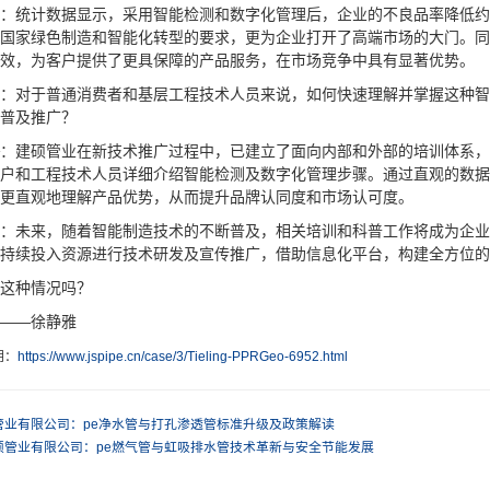
：统计数据显示，采用智能检测和数字化管理后，企业的不良品率降低约1
国家绿色制造和智能化转型的要求，更为企业打开了高端市场的大门。同
效，为客户提供了更具保障的产品服务，在市场竞争中具有显著优势。
：对于普通消费者和基层工程技术人员来说，如何快速理解并掌握这种智
普及推广？
：建硕管业在新技术推广过程中，已建立了面向内部和外部的培训体系，
户和工程技术人员详细介绍智能检测及数字化管理步骤。通过直观的数据
更直观地理解产品优势，从而提升品牌认同度和市场认可度。
：未来，随着智能制造技术的不断普及，相关培训和科普工作将成为企业
持续投入资源进行技术研发及宣传推广，借助信息化平台，构建全方位的
这种情况吗？
——徐静雅
明：
https://www.jspipe.cn/case/3/Tieling-PPRGeo-6952.html
管业有限公司：pe净水管与打孔渗透管标准升级及政策解读
硕管业有限公司：pe燃气管与虹吸排水管技术革新与安全节能发展