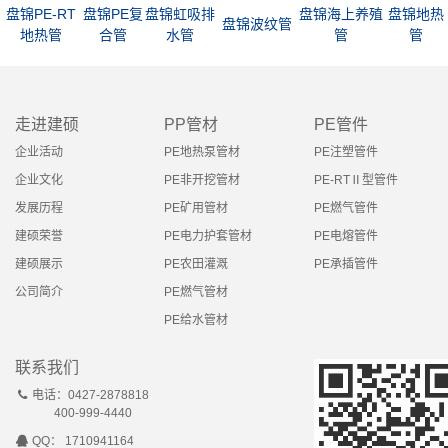
盘锦PE-RT
盘锦PE复
盘锦虹吸排
盘锦海上养殖
盘锦地热
盘锦波纹管
地热管
合管
水管
管
管
走进建硕
PP管材
PE管件
企业活动
PE地热泵管材
PE注塑管件
企业文化
PE非开挖管材
PE-RTⅡ型管件
发展历程
PE矿用管材
PE燃气管件
建硕荣誉
PE电力护套管材
PE电熔管件
建硕展示
PE农田灌溉
PE承插管件
公司简介
PE燃气管材
PE给水管材
联系我们
电话：0427-2878818
400-999-4440
QQ： 1710941164