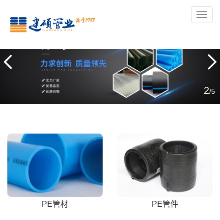
导
航
2
/5
PE管材
PE管件