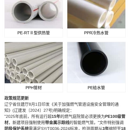
PE-RTⅡ型供热管
PPR冷热水管
PPH管材
PE给水管
政策规范更新
辽宁省住建厅8月1日印发《关于加强燃气管道设施安全管理的通
知》(辽建发〔2024〕27号)明确规定：
"2025年底前，所有运行超‌
15年
‌的燃气庭院管必须更换为‌
PE100级管
材
‌，新建项目强制使用‌
带金属示踪线
‌的智能燃气管。"文件特别强调‌
阴极保护系统
‌需满足SY/T0036-2024标准，检测周期从‌
3年
‌缩短至‌
18