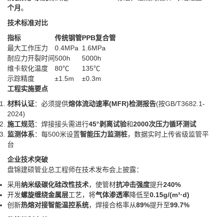
个月
‌。
技术标准对比
指标
传统钢管
PPB复合管
最大工作压力
0.4MPa
1.6MPa
耐应力开裂时间
500h
5000h
维卡软化温度
80℃
135℃
示踪精度
±1.5m
±0.3m
工程实施要点
材料认证
‌：必须提供‌
熔体流动速率(MFR)检测报告
‌(按GB/T3682.1-
2024)
施工规范
‌：焊接接头需进行‌
45°剥离试验
‌和‌
2000次压力循环测试
监测体系
‌：每500米设置‌
智能压力监测桩
‌，数据实时上传省级监管平
台
企业技术突破
盘锦建硕管业总工程师在技术发布会上披露：
采用‌
纳米级碳化硅改性技术
‌，使管材‌
抗冲击强度
‌提升‌
240%
开发‌
螺旋缠绕金属层
‌工艺，将‌
气体渗透率
‌降低至‌
0.15g/(m³·d)
创新‌
热熔对接智能温控系统
‌，焊接合格率从‌
89%
‌提升至‌
99.7%