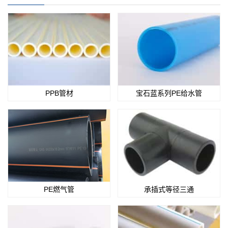
PPB管材
宝石蓝系列PE给水管
PE燃气管
承插式等径三通