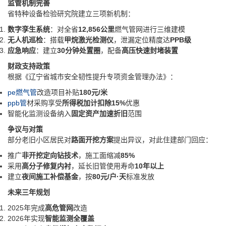
监管机制完善
省特种设备检验研究院建立三项新机制：
数字孪生系统
‌：对全省‌
12,856公里
‌燃气管网进行三维建模
无人机巡检
‌：搭载‌
甲烷激光检测仪
‌，泄漏定位精度达‌
PPB级
应急响应
‌：建立‌
30分钟处置圈
‌，配备‌
高压快速封堵装置
财政支持政策
根据《辽宁省城市安全韧性提升专项资金管理办法》：
pe燃气管
改造项目补贴‌
180元/米
ppb管
材采购享受‌
所得税加计扣除15%
‌优惠
智能化监测设备纳入‌
固定资产加速折旧
‌范围
争议与对策
部分老旧小区居民对‌
路面开挖方案
‌提出异议，对此住建部门回应：
推广‌
非开挖定向钻技术
‌，施工面缩减‌
85%
采用‌
高分子修复内衬
‌，延长旧管使用寿命‌
10年以上
建立‌
夜间施工补偿基金
‌，按‌
80元/户·天
‌标准发放
未来三年规划
2025年完成‌
高危管网
‌改造
2026年实现‌
智能监测全覆盖