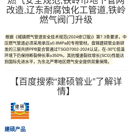
燃气安全规范,铁岭市地下管网
改造,辽东耐腐蚀化工管道,铁岭
燃气阀门升级
根据《城镇燃气管道安全技术规范(2024修订版)》第7.3条要求，‌中
压燃气管道‌必须采用‌承压≥0.8MPa‌的专用管材。盘锦建硕管业新研
发的‌三层共挤PPB复合管‌通过TSGD7002-2024认证，在‌-30℃低温
环境‌下仍保持‌断裂伸长率≥350%‌，其‌抗慢速裂纹增长(SCG)性能‌达
到国际先进水平，为东北严寒地区燃气安全提供双重保障。
【百度搜索“建硕管业”了解详
情】
建硕产品