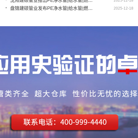
沈阳建硕管业推出PE净水管|给水管|燃气管|PERT供热管|电力护套管一体化智造方案
2025-12-18
盘锦建硕管业发布PE净水管|给水管|燃气管|PERT供热管|电力护套管智慧生产新范式
2025-12-18