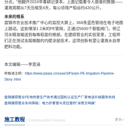
分点。"他翻开2024年春耕记录本，上面记载着令人振奋的数据——
灌溉周期从7天压缩至4天，每公顷增产稻谷约420公斤。
未来的根系
盘锦市农业技术推广中心的监控大屏上，368条蓝色管线在电子地图
上跳动。这些埋深1.2米的PE管网，正通过5600个智能阀门，将辽
河水精准输送到每株稻苗的根部。在建硕管业的实验室里，工程师
们正在测试含腐植酸的内壁涂层技术，这项创新有望让灌溉水自带
肥料功能。
本文编辑——李思涵
转载请注明：
https://www.jspipe.cn/case/3/Panjin-PE-Irrigation-Pipeline-
Story-.html
盘锦建硕管业PE地热管生产技术通过国标认证生产厂家电话升级服务热线
盘锦建硕管业车间探秘：电力护套管与克拉管的“深夜交响曲”
施工教程
/ Construction Course
更多»