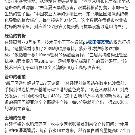
"以前用铁管浇地，锈渣堵住喷头是常事。"老李从帆布包里掏出个锈
迹斑斑的过滤器，"去年夏天旱得厉害，眼看着稻苗打蔫，水却卡在
生锈的管子里。"中国农业大学的调研显示，东北地区因灌溉系统老
化导致的粮食减产，每年损失约37亿元。这个数据在盘锦市农业农
村局的档案里，对应着127份农民提交的《抗旱设施改造申请书》。
绿色的转折
在建硕管业3号车间，技术员小王正在调试‌
pe农田灌溉管
‌的激光打标
机。"这批管材添加了2.3%的碳黑母料，紫外线防护等级达到8
级。"他指着一根110mm管材的横截面解释，"三层共挤结构让管壁
抗冲击强度提升至28kJ/m²，足够承受机械耕作时的意外碾压。"该
技术已应用于盘山县13个乡镇的6.8万亩高标准农田。
管中的希望
"新厂区选址经过了127天论证。"总经理刘慈恩站在数字化沙盘前，
手指划过连接生产基地与盘锦港的蓝色光带，"现在从原料入厂到成
品发运，时间成本缩短了43%。"这个占地15万平方米的新基地，配
备的德国巴顿菲尔辛辛那提生产线，每8分钟就能产出一根200米长
的灌溉主管道。
土地的馈赠
在建华镇的水稻示范区，农技专家老张带着测亩仪穿梭田间："使用
新型‌
PE灌溉管
‌后，每亩节水18立方米，稻谷蛋白质含量提高0.7个百