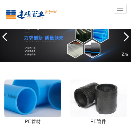
导
航
3
/5
PE管材
PE管件