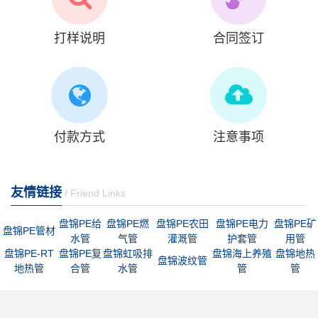
打样说明
合同签订
付款方式
注意事项
友情链接
/ Friend Links
盘锦PE给
盘锦PE燃
盘锦PE农田
盘锦PE电力
盘锦PE矿
盘锦PE管材
水管
气管
灌溉管
护套管
用管
盘锦PE-RT
盘锦PE复
盘锦虹吸排
盘锦海上养殖
盘锦地热
盘锦波纹管
地热管
合管
水管
管
管