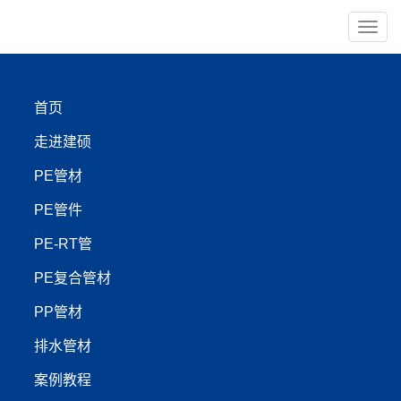
导
航
×
首页
PE管材
PE管件
走进建硕
PE-RT管
PP管材
PE管材
PE管件
【管材服务:400-999-4440】
PE-RT管
PE复合管材
盘锦建硕管业实测揭秘：
PP管材
PE农田灌溉管VS电力护
排水管材
套管哪种更强？
案例教程