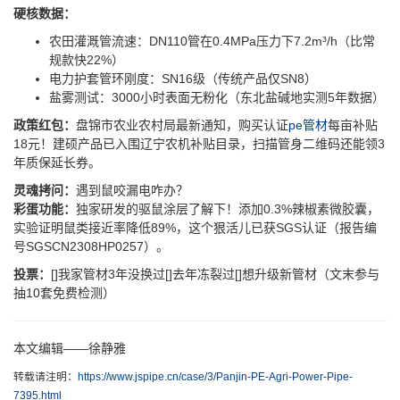
硬核数据：
农田灌溉管流速：DN110管在0.4MPa压力下7.2m³/h（比常
规款快22%）
电力护套管环刚度：SN16级（传统产品仅SN8）
盐雾测试：3000小时表面无粉化（东北盐碱地实测5年数据）
政策红包：
盘锦市农业农村局最新通知，购买认证
pe管材
每亩补贴
18元！建硕产品已入围辽宁农机补贴目录，扫描管身二维码还能领3
年质保延长券。
灵魂拷问：
遇到鼠咬漏电咋办？
彩蛋功能：
独家研发的驱鼠涂层了解下！添加0.3%辣椒素微胶囊，
实验证明鼠类接近率降低89%，这个狠活儿已获SGS认证（报告编
号SGSCN2308HP0257）。
投票：
[]我家管材3年没换过[]去年冻裂过[]想升级新管材（文末参与
抽10套免费检测）
本文编辑——徐静雅
转载请注明：
https://www.jspipe.cn/case/3/Panjin-PE-Agri-Power-Pipe-
7395.html