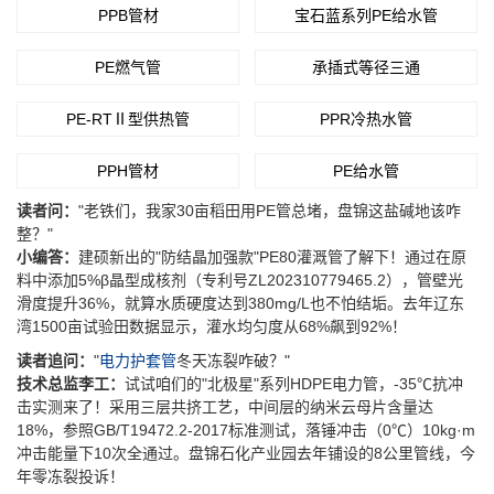
PPB管材
宝石蓝系列PE给水管
PE燃气管
承插式等径三通
PE-RTⅡ型供热管
PPR冷热水管
PPH管材
PE给水管
读者问：
"老铁们，我家30亩稻田用PE管总堵，盘锦这盐碱地该咋
整？"
小编答：
建硕新出的"防结晶加强款"PE80灌溉管了解下！通过在原
料中添加5%β晶型成核剂（专利号ZL202310779465.2），管壁光
滑度提升36%，就算水质硬度达到380mg/L也不怕结垢。去年辽东
湾1500亩试验田数据显示，灌水均匀度从68%飙到92%！
读者追问：
"
电力护套管
冬天冻裂咋破？"
技术总监李工：
试试咱们的"北极星"系列HDPE电力管，-35℃抗冲
击实测来了！采用三层共挤工艺，中间层的纳米云母片含量达
18%，参照GB/T19472.2-2017标准测试，落锤冲击（0℃）10kg·m
冲击能量下10次全通过。盘锦石化产业园去年铺设的8公里管线，今
年零冻裂投诉！