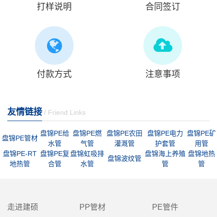
打样说明
合同签订
付款方式
注意事项
友情链接
/ Friend Links
盘锦PE给
盘锦PE燃
盘锦PE农田
盘锦PE电力
盘锦PE矿
盘锦PE管材
水管
气管
灌溉管
护套管
用管
盘锦PE-RT
盘锦PE复
盘锦虹吸排
盘锦海上养殖
盘锦地热
盘锦波纹管
地热管
合管
水管
管
管
走进建硕
PP管材
PE管件