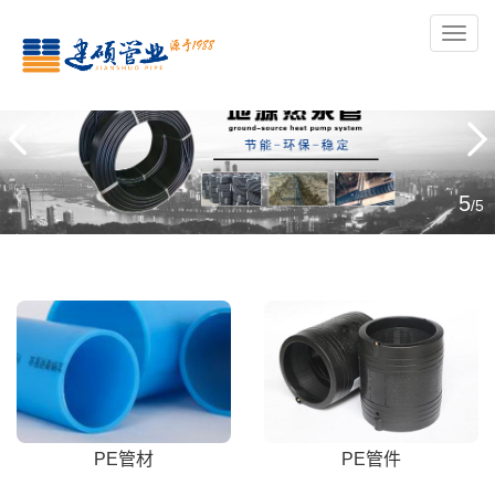
导
航
5
/5
PE管材
PE管件