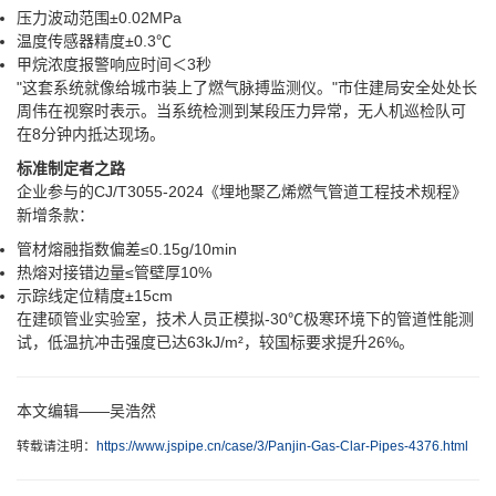
压力波动范围±0.02MPa
温度传感器精度±0.3℃
甲烷浓度报警响应时间＜3秒
"这套系统就像给城市装上了燃气脉搏监测仪。"市住建局安全处处长
周伟在视察时表示。当系统检测到某段压力异常，无人机巡检队可
在8分钟内抵达现场。
标准制定者之路
企业参与的CJ/T3055-2024《埋地聚乙烯燃气管道工程技术规程》
新增条款：
管材熔融指数偏差≤0.15g/10min
热熔对接错边量≤管壁厚10%
示踪线定位精度±15cm
在建硕管业实验室，技术人员正模拟-30℃极寒环境下的管道性能测
试，低温抗冲击强度已达63kJ/m²，较国标要求提升26%。
本文编辑——吴浩然
转载请注明：
https://www.jspipe.cn/case/3/Panjin-Gas-Clar-Pipes-4376.html