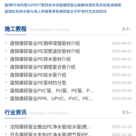
盘锦PE地热管与PERT管材技术突破建硕管业破解地源热泵系统衰减难题
盘锦虹吸排水管与海上养殖管革新建硕管业守护渔村生态双防线
施工教程
/ Construction Course
更多»
盘锦建硕管业PE钢带增强管材介绍
2025-06-01
盘锦建硕管业PE双壁波纹管材介绍
2025-06-01
盘锦建硕管业PE排水管材介绍
2025-06-01
盘锦建硕管业PE钢塑复合管介绍
2025-06-01
盘锦建硕管业PE给水管介绍
2025-06-01
盘锦建硕管业PE管材的分类
2025-05-09
盘锦建硕管业PVC管、PU管、PE管、PP管有那些区别
2025-05-09
盘锦建硕管业PPR、UPVC、PVC、PERT、PE、HDPE塑料管材详解
2025-05-09
行业资讯
/ Industry Information
更多»
沈阳建硕管业推出PE净水管|给水管|燃气管|PERT供热管|电力护套管一体化智造解决方案
2025-12-18
丹东建硕管业发布PE净水管|燃气管|PERT供热管|电力护套管|农田灌溉管智能生产新范式
2025-12-18