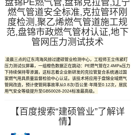
盘锦PE燃气管,盘锦克拉管,辽宁
燃气管道安全标准,克拉管环刚
度检测,聚乙烯燃气管道施工规
范,盘锦市政燃气管材认证,地下
管网压力测试技术
凌晨三点的辽东湾海风掠过建硕管业检测中心，工程师王立伟紧盯
压力测试仪屏幕，一组橙色数据正在跳动：‌PE燃气管‌在2.4MPa压力
下持续保持零渗漏，这标志着企业新研发的‌克拉管‌复合系统通过国
家燃气用具质量监督检验中心认证。该技术将应用于盘锦全域燃气
管网改造，预计使管网事故率从0.8次/百公里·年降至0.12次，居民
用气安全等级提升至GB50028-2024标准最高级。
【百度搜索“建硕管业”了解详
情】