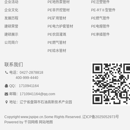
企业活动
PE地热泵管材
PE注塑管件
企业文化
PE非开挖管材
PE-RTⅡ型管件
发展历程
PE矿用管材
PE燃气管件
建硕荣誉
PE电力护套管材
PE电熔管件
建硕展示
PE农田灌溉
PE承插管件
公司简介
PE燃气管材
PE给水管材
联系我们
电话：0427-2878818
400-999-4440
QQ： 1710941164
邮箱：1710941164@qq.com
地址：辽宁省盘锦市石油高新技术产业园
Copyright www.jspipe.cn.Some Rights Reserved.
辽ICP备2025052973号
Powered by
千羽网络
网站地图