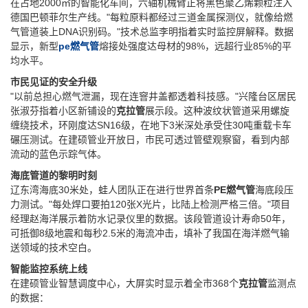
在占地2000㎡的智能化车间，六轴机械臂正将黑色聚乙烯颗粒注入
德国巴顿菲尔生产线。"每粒原料都经过三道金属探测仪，就像给燃
气管道装上DNA识别码。"技术总监李明指着实时监控屏解释。数据
显示，新型‌
pe燃气管
‌熔接处强度达母材的98%，远超行业85%的平
均水平。
市民见证的安全升级
"以前总担心燃气泄漏，现在连窨井盖都透着科技感。"兴隆台区居民
张淑芬指着小区新铺设的‌
克拉管
‌展示段。这种波纹状管道采用螺旋
缠绕技术，环刚度达SN16级，在地下3米深处承受住30吨重载卡车
碾压测试。在建硕管业开放日，市民可透过管壁观察窗，看到内部
流动的蓝色示踪气体。
海底管道的黎明时刻
辽东湾海底30米处，蛙人团队正在进行世界首条‌
PE燃气管
‌海底段压
力测试。"每处焊口要拍120张X光片，比陆上检测严格三倍。"项目
经理赵海洋展示着防水记录仪里的数据。该段管道设计寿命50年，
可抵御8级地震和每秒2.5米的海流冲击，填补了我国在海洋燃气输
送领域的技术空白。
智能监控系统上线
在建硕管业智慧调度中心，大屏实时显示着全市368个‌
克拉管
‌监测点
的数据：