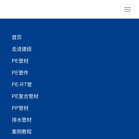
导
航
×
首页
PE管材
PE管件
走进建硕
PE-RT管
PP管材
PE管材
PE管件
【管材服务:400-999-4440】
PE-RT管
PE复合管材
锦州建硕管业：pe管材厂
PP管材
家与pph管技术革新引领
排水管材
市政工程升级
案例教程