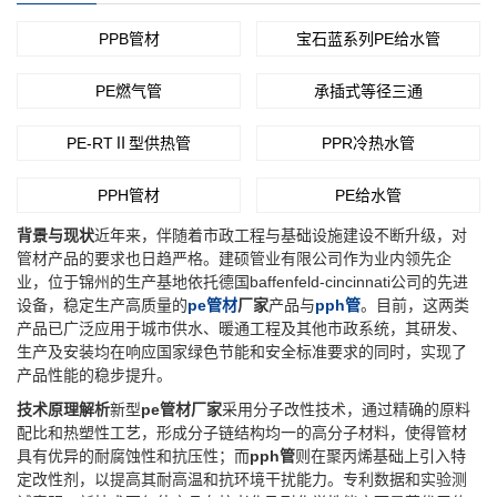
PPB管材
宝石蓝系列PE给水管
PE燃气管
承插式等径三通
PE-RTⅡ型供热管
PPR冷热水管
PPH管材
PE给水管
背景与现状
近年来，伴随着市政工程与基础设施建设不断升级，对
管材产品的要求也日趋严格。建硕管业有限公司作为业内领先企
业，位于锦州的生产基地依托德国baffenfeld-cincinnati公司的先进
设备，稳定生产高质量的
pe管材
厂家
产品与
pph管
。目前，这两类
产品已广泛应用于城市供水、暖通工程及其他市政系统，其研发、
生产及安装均在响应国家绿色节能和安全标准要求的同时，实现了
产品性能的稳步提升。
技术原理解析
新型
pe管材厂家
采用分子改性技术，通过精确的原料
配比和热塑性工艺，形成分子链结构均一的高分子材料，使得管材
具有优异的耐腐蚀性和抗压性；而
pph管
则在聚丙烯基础上引入特
定改性剂，以提高其耐高温和抗环境干扰能力。专利数据和实验测