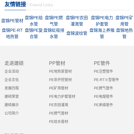
友情链接
/ Friend Links
盘锦PE给
盘锦PE燃
盘锦PE农田
盘锦PE电力
盘锦PE矿
盘锦PE管材
水管
气管
灌溉管
护套管
用管
盘锦PE-RT
盘锦PE复
盘锦虹吸排
盘锦海上养殖
盘锦地热
盘锦波纹管
地热管
合管
水管
管
管
走进建硕
PP管材
PE管件
企业活动
PE地热泵管材
PE注塑管件
企业文化
PE非开挖管材
PE-RTⅡ型管件
发展历程
PE矿用管材
PE燃气管件
建硕荣誉
PE电力护套管材
PE电熔管件
建硕展示
PE农田灌溉
PE承插管件
公司简介
PE燃气管材
PE给水管材