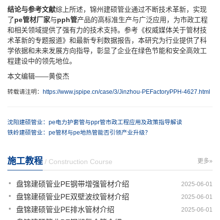
结论与参考文献
综上所述，锦州建硕管业通过不断技术革新，实现
了
pe管材厂家
与
pph管
产品的高标准生产与广泛应用，为市政工程
和相关领域提供了强有力的技术支持。参考《权威媒体关于管材技
术革新的专题报道》和最新专利数据报告，本研究为行业提供了科
学依据和未来发展方向指导，彰显了企业在绿色节能和安全高效工
程建设中的领先地位。
本文编辑——黄俊杰
转载请注明：
https://www.jspipe.cn/case/3/Jinzhou-PEFactoryPPH-4627.html
沈阳建硕管业：pe电力护套管与ppr管市政工程应用及政策指导解读
铁岭建硕管业：pe管材与pe地热管能否引领产业升级？
施工教程
/ Construction Course
更多»
盘锦建硕管业PE钢带增强管材介绍
2025-06-01
盘锦建硕管业PE双壁波纹管材介绍
2025-06-01
盘锦建硕管业PE排水管材介绍
2025-06-01