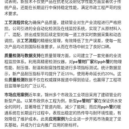
试表明，新技术不仅使产品在抗老化及耐化学性能方面显著优于传
统产品，还能在长期运行中保持稳定性能，满足市政工程严苛的技
术要求。
工艺流程优化
为确保产品质量，建硕管业对生产全流程进行严格把
控。公司引进的全自动化检测及在线监控系统，实现了从原材料入
厂、混配、挤出成型到后续定型的每一道工序实时数据采集和动态
调控。该
工艺流程
的精细化管理，有效降低了生产误差，使每一批
次产品均达到国际标准要求，从而在市场中树立了良好口碑。
质量检测与数据支持
在质量管理方面，公司建立了一套完善的全流
程监控体系。利用高精密检测仪器，对
pe管材厂家
和
pph管
的物理
性能、耐压值、耐温和耐腐蚀性能进行多项指标测试。统计数据显
示，新产品耐压指标平均提升了近15%，使用寿命延长约20%。这
些
质量检测
数据不仅在权威媒体报道中得到验证，也赢得了工程项
目监理单位的广泛认可。
市场应用案例
近年来，锦州多个市政及工业项目采用了建硕管业的
新型产品。以某市政供水工程为例，新型
pe管材厂家
在保证供水安
全的同时，显著降低了管道内阻，减少了能耗；而应用
pph管
的暖
通系统在长期运行过程中，表现出稳定的热传导与耐环境性能，有
效降低了维护成本。此类
应用案例
为企业进一步开拓市场奠定了坚
实基础，并成为行业内推广应用的新标杆。