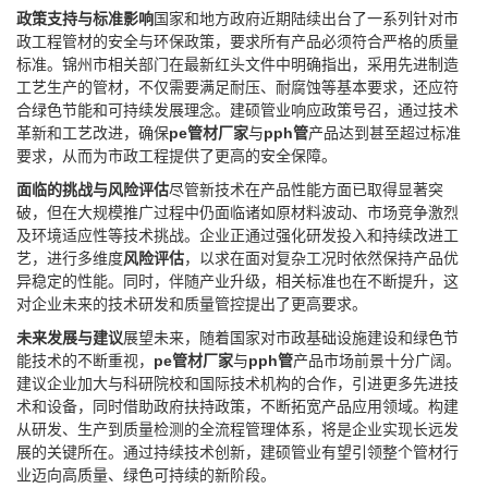
政策支持与标准影响
国家和地方政府近期陆续出台了一系列针对市
政工程管材的安全与环保政策，要求所有产品必须符合严格的质量
标准。锦州市相关部门在最新红头文件中明确指出，采用先进制造
工艺生产的管材，不仅需要满足耐压、耐腐蚀等基本要求，还应符
合绿色节能和可持续发展理念。建硕管业响应政策号召，通过技术
革新和工艺改进，确保
pe管材厂家
与
pph管
产品达到甚至超过标准
要求，从而为市政工程提供了更高的安全保障。
面临的挑战与风险评估
尽管新技术在产品性能方面已取得显著突
破，但在大规模推广过程中仍面临诸如原材料波动、市场竞争激烈
及环境适应性等技术挑战。企业正通过强化研发投入和持续改进工
艺，进行多维度
风险评估
，以求在面对复杂工况时依然保持产品优
异稳定的性能。同时，伴随产业升级，相关标准也在不断提升，这
对企业未来的技术研发和质量管控提出了更高要求。
未来发展与建议
展望未来，随着国家对市政基础设施建设和绿色节
能技术的不断重视，
pe管材厂家
与
pph管
产品市场前景十分广阔。
建议企业加大与科研院校和国际技术机构的合作，引进更多先进技
术和设备，同时借助政府扶持政策，不断拓宽产品应用领域。构建
从研发、生产到质量检测的全流程管理体系，将是企业实现长远发
展的关键所在。通过持续技术创新，建硕管业有望引领整个管材行
业迈向高质量、绿色可持续的新阶段。