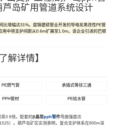
葫芦岛矿用管道系统设计
同比增幅达31%。盘锦建硕管业开发的​​导电炭黑改性PE管​​
煤矿应用中将支护间距从0.6m扩展至1.0m。该企业引进的​​巴顿
”了解详情】
PE燃气管
承插式等径三通
PPH管材
PE给水管
管高3.8倍。配套的​
​β晶型
pph管
件​
​弯曲强度达
D1525）。葫芦岛矿区实测表明，复合支护体系在800m深