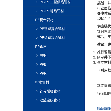
PE-RT二型供热管材
​挑战：
行业面临
PE-RT地热管材
导电体系​
12kJ/m
PE复合管材
​供应链优
PE钢塑复合管材
针对东北
式​
​后，
PE涂塑复合管材
​建议：
PP管材
推行​
​智
PPH
制定​
​井
建立​
​材
PPB
（引用数
PPR
排水管材
本文编辑
钢带增强管材
转载请注
双壁波纹管材
鞍山供暖