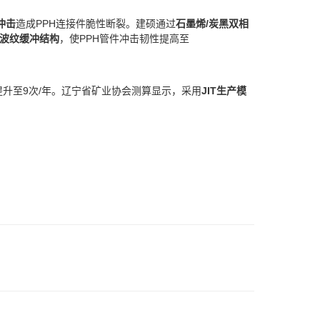
冲击​
​造成PPH连接件脆性断裂。建硕通过​
​石墨烯/炭黑双相
​波纹缓冲结构​
​，使PPH管件冲击韧性提高至
提升至9次/年。辽宁省矿业协会测算显示，采用​
​JIT生产模