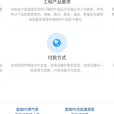
工程产品要求
重
当你设计或选择好您所订制的产品后可与我公司人员联系，告知
所订产品的用砖类别、规格，款式，颜色，面纹、数量及包装等
具体要求或提供相应的产品色卡编号。
付款方式
具
合同签到时预收30%定金，验收合格时款到发货，定金在最后一
快
批货转为货款，付清余款方可发货。
盘锦PE燃气管
盘锦PE农田灌溉管