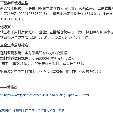
井下复杂环境适应性​
两大技术瓶颈：一是​
​静电积聚​
​导致管材表面电阻值波动±15%，二是​
​岩爆
​（专利号ZL202410667892.3），将电阻稳定性提升至±3%以内，并开发​
²（GB/T1043）。
化方案​
地区冬季原料运输难题，企业建立​
​区域仓储中心​
​，使PE树脂库存周转率
支护系统综合成本降低18元/延米，交货周期压缩至5个工作日。
建立全生命周期标准​
能在线监测系统​
​，实时采集管材应力应变数据
下塑料管道维保规程​
​，明确5000小时强制检测周期
料-施工-回收​
​闭环体系，PPH废料再生利用率提升至65%
据来源：中国塑料加工工业协会《2024矿用管材行业发展报告》）
——黄俊杰
明：
https://www.jspipe.cn/case/3/Huludao-Mining-Pipes-4721.html
改造遇困？地暖管生产厂家电话暗藏技术突围密码