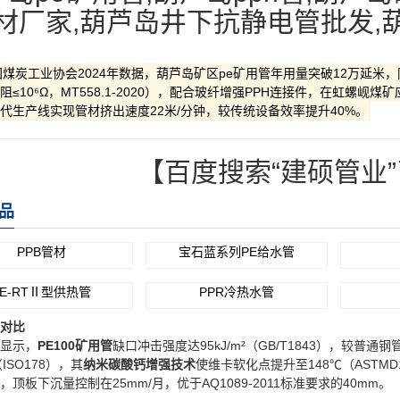
材厂家,葫芦岛井下抗静电管批发,
煤炭工业协会2024年数据，葫芦岛矿区​​pe矿用管​​年用量突破12万延米，
≤10⁶Ω，MT558.1-2020），配合​​玻纤增强PPH连接件​​，在虹螺岘
代生产线​​实现管材挤出速度22米/分钟，较传统设备效率提升40%。
【百度搜索“建硕管业
品
PPB管材
宝石蓝系列PE给水管
PE-RTⅡ型供热管
PPR冷热水管
对比​
显示，​
​PE100矿用管​
​缺口冲击强度达95kJ/m²（GB/T1843），较普通钢
ISO178），其​
​纳米碳酸钙增强技术​
​使维卡软化点提升至148℃（ASTM
，顶板下沉量控制在25mm/月，优于AQ1089-2011标准要求的40mm。