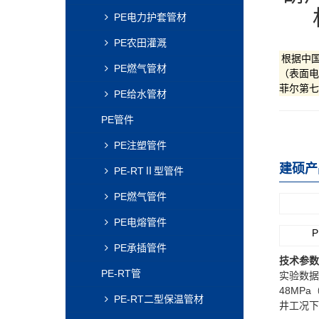
PE电力护套管材
PE农田灌溉
根据中国
PE燃气管材
（表面电阻
菲尔第七
PE给水管材
PE管件
PE注塑管件
建硕产
PE-RTⅡ型管件
PE燃气管件
PE电熔管件
PE承插管件
技术参数
PE-RT管
实验数据
48MPa（
PE-RT二型保温管材
井工况下