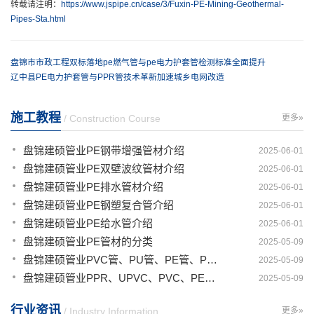
转载请注明：
https://www.jspipe.cn/case/3/Fuxin-PE-Mining-Geothermal-
Pipes-Sta.html
盘锦市市政工程双标落地pe燃气管与pe电力护套管检测标准全面提升
‌辽中县PE电力护套管与PPR管技术革新加速城乡电网改造‌
施工教程
/ Construction Course
更多»
盘锦建硕管业PE钢带增强管材介绍
2025-06-01
盘锦建硕管业PE双壁波纹管材介绍
2025-06-01
盘锦建硕管业PE排水管材介绍
2025-06-01
盘锦建硕管业PE钢塑复合管介绍
2025-06-01
盘锦建硕管业PE给水管介绍
2025-06-01
盘锦建硕管业PE管材的分类
2025-05-09
盘锦建硕管业PVC管、PU管、PE管、PP管有那些区别
2025-05-09
盘锦建硕管业PPR、UPVC、PVC、PERT、PE、HDPE塑料管材详解
2025-05-09
行业资讯
/ Industry Information
更多»