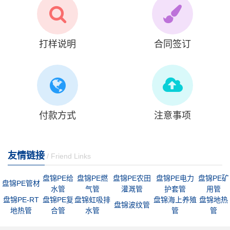
打样说明
合同签订
付款方式
注意事项
友情链接
/ Friend Links
盘锦PE给
盘锦PE燃
盘锦PE农田
盘锦PE电力
盘锦PE矿
盘锦PE管材
水管
气管
灌溉管
护套管
用管
盘锦PE-RT
盘锦PE复
盘锦虹吸排
盘锦海上养殖
盘锦地热
盘锦波纹管
地热管
合管
水管
管
管