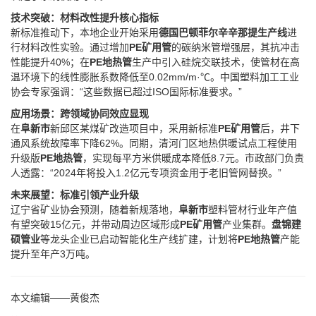
技术突破：材料改性提升核心指标
新标准推动下，本地企业开始采用‌
德国巴顿菲尔辛辛那提生产线
‌进
行材料改性实验。通过增加‌
PE矿用管
‌的碳纳米管增强层，其抗冲击
性能提升40%；在‌
PE地热管
‌生产中引入硅烷交联技术，使管材在高
温环境下的线性膨胀系数降低至0.02mm/m·℃。中国塑料加工工业
协会专家强调：“这些数据已超过ISO国际标准要求。”
应用场景：跨领域协同效应显现
在‌
阜新市
‌新邱区某煤矿改造项目中，采用新标准‌
PE矿用管
‌后，井下
通风系统故障率下降62%。同期，清河门区地热供暖试点工程使用
升级版‌
PE地热管
‌，实现每平方米供暖成本降低8.7元。市政部门负责
人透露：“2024年将投入1.2亿元专项资金用于老旧管网替换。”
未来展望：标准引领产业升级
辽宁省矿业协会预测，随着新规落地，‌
阜新市
‌塑料管材行业年产值
有望突破15亿元，并带动周边区域形成‌
PE矿用管
‌产业集群。‌
盘锦建
硕管业
‌等龙头企业已启动智能化生产线扩建，计划将‌
PE地热管
‌产能
提升至年产3万吨。
本文编辑——黄俊杰