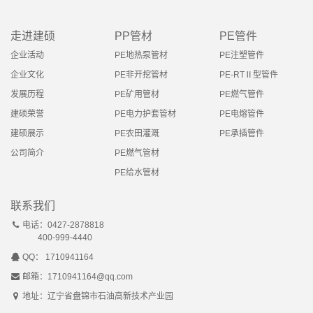
走进建硕
PP管材
PE管件
企业活动
PE地热泵管材
PE注塑管件
企业文化
PE非开挖管材
PE-RTⅡ型管件
发展历程
PE矿用管材
PE燃气管件
建硕荣誉
PE电力护套管材
PE电熔管件
建硕展示
PE农田灌溉
PE承插管件
公司简介
PE燃气管材
PE给水管材
联系我们
电话：0427-2878818
400-999-4440
QQ： 1710941164
邮箱：1710941164@qq.com
地址：辽宁省盘锦市石油高新技术产业园