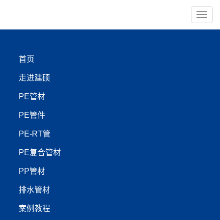
导
航
×
首页
PE管材
PE管件
走进建硕
PE-RT管
PP管材
PE管材
PE管件
【管材服务:400-999-4440】
PE-RT管
PE复合管材
‌阜新市PE矿用管与地热管
PP管材
技术标准升级推动行业变
排水管材
革‌
案例教程