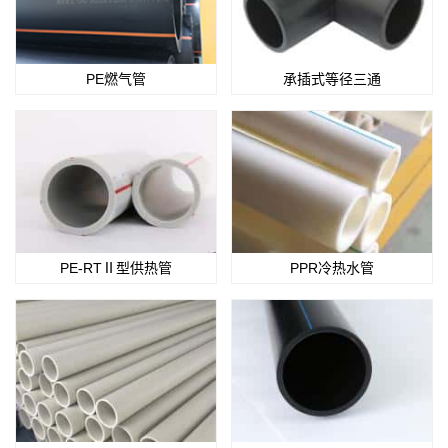
PE燃气管
承插式等径三通
PE-RTⅡ型供热管
PPR冷热水管