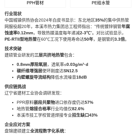
PPH管材
PE给水管
行业现状
中国城镇供热协会2024年白皮书显示：东北地区‌
35%
‌的集中供热管
网服役超20年，本溪市热力集团总工程师指出："传统镀锌钢管‌
年腐
蚀速率0.12mm
‌，导致热媒温度每年递减‌
2-3℃
‌"。对比试验显示，‌
PE-RTII型地热管
‌在60℃工况下使用寿命达‌
50年
‌，是钢管的‌
3.3倍
‌。
技术突破
建硕管业研发的‌
三层共挤地热管
‌包含：
0.8mm厚阻氧层
‌，透氧率≤‌
0.03g/m³·d
碳纤维增强层
‌使环刚度达‌
SN12.5
内壁螺旋导流结构
‌降低水流噪音‌
18dB
供应链挑战
辽宁省建材工业协会调研发现：
PPR原料‌
嵌段共聚物
‌进口依存度仍达‌
57%
地热管‌
熔接合格率
‌行业均值仅‌
82.6%
本溪市技工学校管道焊接专业‌
招生缺口43%
企业应对方案
盘锦建硕建立‌
全流程数字化系统
‌：