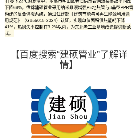
在零下23℃的寒潮中，本溪市明山区老旧供热管网爆裂事故率同比
下降‌68%‌。盘锦建硕管业采用‌纳米晶须增强PE地热管‌与‌β晶型PPR管‌
构建的复合供暖系统，通过住建部《建筑节能与可再生能源利用通
用规范》（GB55015-2024）认证，实现单位面积供热能耗下降‌
41%‌，热损失率控制在‌3.2%‌以内，为东北老工业基地改造提供新范
式。
【百度搜索“建硕管业”了解详
情】