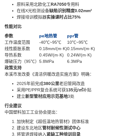
原料采用北欧化工‌
RA7050
‌专用料
在线X光检测设备‌
缺陷识别精度0.02mm²
焊接培训模拟器‌
实操课时占比75%
性能对比
参数
pe地热管
ppr管
工作温度范围
-40℃~95℃
10℃~95℃
线性膨胀系数
0.18mm/(m·K)
0.15mm/(m·K)
导热系数
0.45W/(m·K)
0.24W/(m·K)
爆破压力（95℃）
5.8MPa
6.3MPa
政策支持
本溪市发改委《清洁供暖改造实施方案》明确：
2025年前完成‌
380公里
‌老旧管网改造
采用PE/PPR复合系统可获‌
135元/㎡
‌补贴
建立‌
新型管材应用示范基地
‌3处
行业建议
中国塑料加工工业协会提出：
加快制定《超低温地热管材》团体标准
建设东北地区‌
管材耐候性测试中心
将管道焊接纳入‌
紧缺工种培训目录