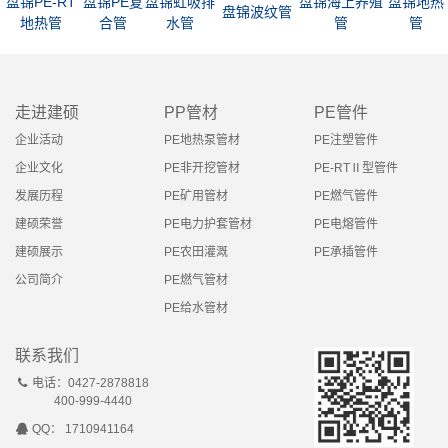
盘锦PE-RT
盘锦PE复
盘锦虹吸排
盘锦海上养殖
盘锦地热
盘锦波纹管
地热管
合管
水管
管
管
走进建硕
PP管材
PE管件
企业活动
PE地热泵管材
PE注塑管件
企业文化
PE非开挖管材
PE-RTⅡ型管件
发展历程
PE矿用管材
PE燃气管件
建硕荣誉
PE电力护套管材
PE电熔管件
建硕展示
PE农田灌溉
PE承插管件
公司简介
PE燃气管材
PE给水管材
联系我们
电话：0427-2878818
400-999-4440
QQ： 1710941164