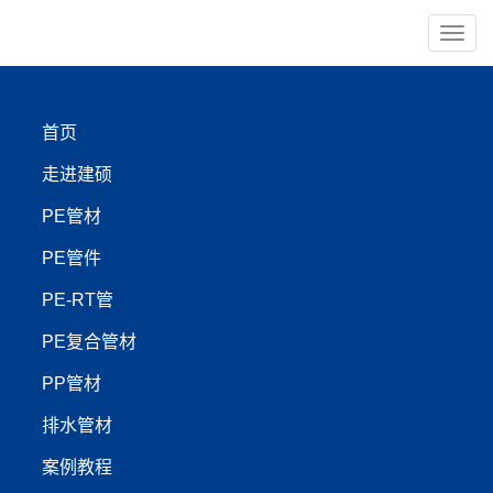
导
航
×
首页
PE管材
PE管件
走进建硕
PE-RT管
PP管材
PE管材
PE管件
【管材服务:400-999-4440】
PE-RT管
PE复合管材
盘锦建硕管业PE净水管|给
PP管材
水管|燃气管|农田灌溉
排水管材
管|PERT保温管科技领
案例教程
航，智享未来