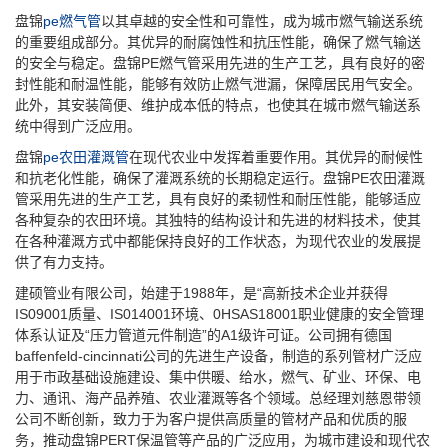
盘锦
pe燃气管
以其卓越的安全性和可靠性，成为城市燃气输送系统
的重要组成部分。其优异的耐腐蚀性和抗压性能，确保了燃气输送
的安全与稳定。盘锦PE燃气管采用先进的生产工艺，具有良好的密
封性能和耐温性能，能够有效防止燃气泄漏，保障居民用气安全。
此外，其安装简便、维护成本低的特点，也使其在城市燃气输送系
统中得到广泛应用。
盘锦
pe农田灌溉管
在现代农业中发挥着重要作用。其优异的耐候性
和抗老化性能，确保了灌溉系统的长期稳定运行。盘锦PE农田灌溉
管采用先进的生产工艺，具有良好的柔韧性和耐压性能，能够适应
各种复杂的农田环境。其独特的结构设计和先进的材料技术，使其
在各种灌溉方式中都能保持良好的工作状态，为现代农业的发展提
供了有力支持。
建硕管业有限公司，始建于1988年，是“高新技术企业并获得
IS09001质量、IS014001环境、0HSAS18001职业健康的安全管理
体系认证及“压力管道元件制造”的A1级许可证。公司拥有德国
baffenfeld-cincinnati公司的先进生产设备，制造的系列管材广泛应
用于市政基础设施建设、集中供暖、给水，燃气、矿业、环保、电
力、通讯、海产品养殖、农业灌溉等各个领域。总经理刘慈恩带领
公司不断创新，致力于为客户提供高质量的管材产品和优质的服
务，推动盘锦PERT保温管等产品的广泛应用，为城市建设和现代农