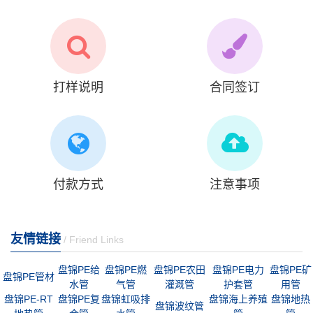
打样说明
合同签订
付款方式
注意事项
友情链接
/ Friend Links
盘锦PE给
盘锦PE燃
盘锦PE农田
盘锦PE电力
盘锦PE矿
盘锦PE管材
水管
气管
灌溉管
护套管
用管
盘锦PE-RT
盘锦PE复
盘锦虹吸排
盘锦海上养殖
盘锦地热
盘锦波纹管