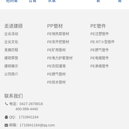
地热管
合管
水管
管
管
走进建硕
PP管材
PE管件
企业活动
PE地热泵管材
PE注塑管件
企业文化
PE非开挖管材
PE-RTⅡ型管件
发展历程
PE矿用管材
PE燃气管件
建硕荣誉
PE电力护套管材
PE电熔管件
建硕展示
PE农田灌溉
PE承插管件
公司简介
PE燃气管材
PE给水管材
联系我们
电话：0427-2878818
400-999-4440
QQ： 1710941164
邮箱：1710941164@qq.com