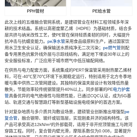
PPH管材
PE给水管
此次上线的五维融合管网系统，是建硕管业在材料工程领域多年深
耕的技术结晶。系统以高密度聚乙烯（HDPE）为基础材质，结合多
层共挤与纳米改性工艺，使PE管在保持轻质柔韧的同时，大幅提升
抗冲击与抗蠕变能力。
pe净水管
采用食品级原料生产，通过国家饮
用水卫生安全认证，确保输送水质纯净无二次污染；
pe燃气管
则配
备专用黑色抗紫外线外层与示踪线结构，满足地下埋设30年以上的
安全服役标准，广泛应用于城市燃气中低压输配网络。
在供热与电力配套方面，系统集成的PERT保温管采用耐热聚乙烯材
料，可在-40℃至70℃环境下长期稳定运行，特别适用于北方冬季地
暖与集中供热二次管网建设。其独特的保温夹层设计有效降低热量
散失，节能效率较传统钢管提升40%以上。同步部署的PE
电力护套
管
具备优异的电气绝缘性与阻燃性能，已通过CQC认证，成为5G基
站、轨道交通与智慧路灯等新型基础设施电缆保护的首选方案。
针对复杂地质与多介质共沟敷设场景，建硕管业创新推出增强型
pe
复合管
，融合钢带、玻纤或铝箔层，实现刚柔并济的结构特性。该
产品可承受高达12kN/m²的外部载荷，适用于非开挖顶管施工与跨河
穿路工程。同时，复合管内壁光滑，摩阻系数仅为0.008，显著提升