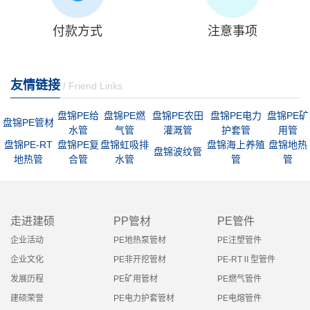
付款方式
注意事项
友情链接
/ Friend Links
盘锦PE给
盘锦PE燃
盘锦PE农田
盘锦PE电力
盘锦PE矿
盘锦PE管材
水管
气管
灌溉管
护套管
用管
盘锦PE-RT
盘锦PE复
盘锦虹吸排
盘锦海上养殖
盘锦地热
盘锦波纹管
地热管
合管
水管
管
管
走进建硕
PP管材
PE管件
企业活动
PE地热泵管材
PE注塑管件
企业文化
PE非开挖管材
PE-RTⅡ型管件
发展历程
PE矿用管材
PE燃气管件
建硕荣誉
PE电力护套管材
PE电熔管件