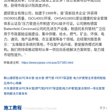
流体输送效率，已在营口临港工业区多个综合管廊项目中成功应
用，获得市政设计院高度评价。
建硕管业有限公司，始建于1988年，是“高新技术企业”并获得
ISO9001质量、ISO14001环境、OHSAS18001职业健康的安全管理
体系认证及“压力管道元件制造”的A1级许可证。公司拥有德国
Battenfeld-Cincinnati公司的先进生产设备，制造的系列管材广泛应
用于市政基础设施建设、集中供暖、给水，燃气、矿业、环保、电
力、通讯、海产品养殖、农业灌溉等各个领域。总经理刘慈恩表
示：“五维融合系统的落地，不仅是产品升级，更是服务模式的重
构。我们将持续推动管材从单一供应向系统解决方案转型，助力城
市韧性提升。”
转载请注明：
https://www.jspipe.cn/case/3/7385.html
鞍山建硕管业PE净水管·给水管·燃气管·PERT保温管·电力护套管全系管网智能
应用中心揭幕
丹东建硕管业PE净水管|燃气管|PERT保温管|电力护套管|复合管材一体化智慧
管网解决方案发布
施工教程
/ Construction Course
更多»