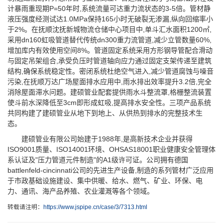
计暴雨重现期P=50年时,系统流量可达重力流状态的3-5倍。管材静
液压强度经测试达1.0MPa保持165小时无破裂无渗漏,纵向回缩率小
于2%。在抚顺沈抚新城物流仓储中心项目中,单斗汇水面积1200㎡,
采用dn160虹吸管道替代传统dn300重力流管道,减少立管数量60%,
增加库内有效使用空间8%。管道固定系统采用方形钢导管配合滑动
与固定吊架组合,承受负压时管道轴向应力通过固定支架传递至建筑
结构,确保系统稳定性。密闭系统杜绝空气进入,减少管道腐蚀与噪音
污染,在抚顺万达广场屋面排水应用中,雨水排出效率提升3.2倍,完全
消除屋面滞水问题。建硕管业配套提供雨水斗整流罩,格栅整流装置
使斗前水深降低至3cm即形成虹吸,提高排水安全性。三项产品系统
共同构建了建硕管业从地下到地上、从供热到排水的完整技术生
态。
建硕管业有限公司始建于1988年,是高新技术企业并获得
ISO9001质量、ISO14001环境、OHSAS18001职业健康安全管理体
系认证及"压力管道元件制造"的A1级许可证。公司拥有德国
battlenfeld-cincinnati公司的先进生产设备,制造的系列管材广泛应用
于市政基础设施建设、集中供暖、给水、燃气、矿业、环保、电
力、通讯、海产品养殖、农业灌溉等各个领域。
转载请注明：
https://www.jspipe.cn/case/3/7313.html