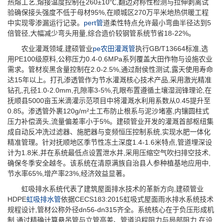
热熔工艺,熔接温度控制在260±10℃,翻边对称性检测与拉伸剥离试
验确保接头强度不低于母材95%,在顺城区270万平米地热供暖工程
中实现零渗漏运行记录。
pert管
道柔性特点允许最小弯曲半径达到5
倍管径,大幅减少弯头用量,综合造价较钢管系统节省18-22%。
农业灌溉领域,建硕管业
pe农田灌溉管
执行GB/T13664标准,选
用PE100级原料,公称压力0.4-0.6MPa系列覆盖大田作物与设施农业
需求。管材炭黑含量控制在2.0-2.5%,通过耐侯性测试,露天使用寿命
达15年以上。打孔渗透管作为节水灌溉核心技术产品,采用激光精准
钻孔,孔径1.0-2.0mm,孔隙率3-5%,孔眼布置遵循土壤湿润锋理论,在
抚顺县5000亩玉米滴灌示范项目中将灌溉水利用系数从0.45提升至
0.85。渗透管外裹120g/m²土工布防止根系与泥沙堵塞,内镶圆柱式
压力补偿滴头,流量偏差率小于5%。建硕管业开发的灌溉首部枢纽集
成自动反冲洗过滤器、施肥器与变频恒压控制系统,实现水肥一体化
精准管理。针对抚顺地区季节性冻土深度1.4-1.6米特点,管道埋深设
计为1.8米,并在系统最低点设置泄水井,采用压缩空气吹扫排空技术,
确保冬季安全越冬。该系统在清原满族自治县人参种植基地应用中,
节水率65%,增产率23%,经济效益显著。
虹吸排水系统代表了建筑屋面排水技术的革新方向,建硕管业
HDPE
虹吸排水管
依据CECS183:2015虹吸式屋面雨水排水系统技术
规程设计,管材公称外径dn56-dn315齐全。系统核心在于负压形成机
制,通过精确计算悬吊管与立管高差、管道沿程阻力与局部阻力,在设