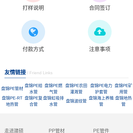
打样说明
合同签订
付款方式
注意事项
友情链接
/ Friend Links
盘锦PE给
盘锦PE燃
盘锦PE农田
盘锦PE电力
盘锦PE矿
盘锦PE管材
水管
气管
灌溉管
护套管
用管
盘锦PE-RT
盘锦PE复
盘锦虹吸排
盘锦海上养殖
盘锦地热
盘锦波纹管
地热管
合管
水管
管
管
走进建硕
PP管材
PE管件