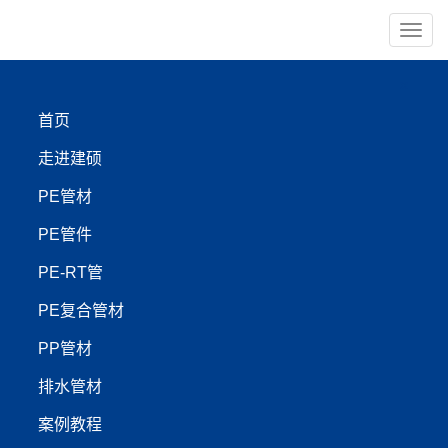
导
航
×
首页
PE管材
PE管件
走进建硕
PE-RT管
PP管材
PE管材
PE管件
【管材服务:400-999-4440】
PE-RT管
PE复合管材
抚顺建硕管业PERT地热
PP管材
保温管|农田灌溉渗透管|虹
排水管材
吸排水管系统解决方案
案例教程