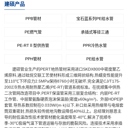
建硕产品
PPB管材
宝石蓝系列PE给水管
PE燃气管
承插式等径三通
PE-RTⅡ型供热管
PPR冷热水管
PPH管材
PE给水管
建硕管业生产的PERT地热管材采用进口SKDX800中密度聚乙
烯原料,通过硅烷交联工艺使材料形成三维网状结构,热蠕变性能提升
至110℃下环应力2.5MPa保持8760小时无破坏,完全满足CJ/T175-
2002冷热水用耐热聚乙烯(PE-RT)管道系统标准。在抚顺集中供热
二次管网改造项目中,PERT保温管采用三层复合结构：内层PE-RT
工作管、中层聚氨酯硬质泡沫保温层(密度≥60kg/m³)、外层HDPE护
套管,导热系数控制在0.033W/(m·k)以下,补口处采用热缩带与电熔套
筒双重密封,热损失较传统地沟敷设降低40%以上。总经理刘慈恩主
导的耐低温改性技术使管材脆化温度降至-40℃,解决了抚顺冬
季-30℃极端气温下管道运输与存放的脆裂风险。连接技术采用承插