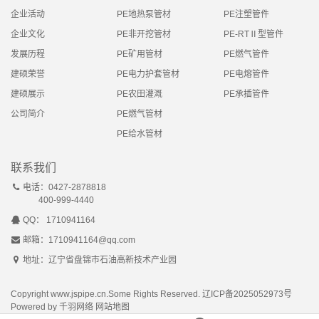
企业活动
PE地热泵管材
PE注塑管件
企业文化
PE非开挖管材
PE-RTⅡ型管件
发展历程
PE矿用管材
PE燃气管件
建硕荣誉
PE电力护套管材
PE电熔管件
建硕展示
PE农田灌溉
PE承插管件
公司简介
PE燃气管材
PE给水管材
联系我们
电话：0427-2878818
400-999-4440
QQ： 1710941164
邮箱：1710941164@qq.com
地址：辽宁省盘锦市石油高新技术产业园
Copyright www.jspipe.cn.Some Rights Reserved.
辽ICP备2025052973号
Powered by
千羽网络
网站地图