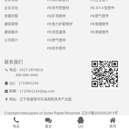
企业文化
PE非开挖管材
PE-RTⅡ型管件
发展历程
PE矿用管材
PE燃气管件
建硕荣誉
PE电力护套管材
PE电熔管件
建硕展示
PE农田灌溉
PE承插管件
公司简介
PE燃气管材
PE给水管材
联系我们
电话：0427-2878818
400-999-4440
QQ： 1710941164
邮箱：1710941164@qq.com
地址：辽宁省盘锦市石油高新技术产业园
Copyright www.jspipe.cn.Some Rights Reserved.
辽ICP备2025052973号
Powered by
千羽网络
网站地图
电话
留言
QQ
首页