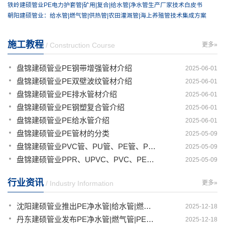
铁岭建硕管业PE电力护套管|矿用|复合|给水管|净水管生产厂家技术白皮书
朝阳建硕管业：给水管|燃气管|供热管|农田灌溉管|海上养殖管技术集成方案
施工教程
/ Construction Course
更多»
盘锦建硕管业PE钢带增强管材介绍
2025-06-01
盘锦建硕管业PE双壁波纹管材介绍
2025-06-01
盘锦建硕管业PE排水管材介绍
2025-06-01
盘锦建硕管业PE钢塑复合管介绍
2025-06-01
盘锦建硕管业PE给水管介绍
2025-06-01
盘锦建硕管业PE管材的分类
2025-05-09
盘锦建硕管业PVC管、PU管、PE管、PP管有那些区别
2025-05-09
盘锦建硕管业PPR、UPVC、PVC、PERT、PE、HDPE塑料管材详解
2025-05-09
行业资讯
/ Industry Information
更多»
沈阳建硕管业推出PE净水管|给水管|燃气管|PERT供热管|电力护套管一体化智造解决方案
2025-12-18
丹东建硕管业发布PE净水管|燃气管|PERT供热管|电力护套管|农田灌溉管智能生产新范式
2025-12-18