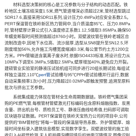
材料选型决策树的核心是工况参数与分子结构的动态匹配。铁
岭地区土壤冻结深度1.5米,燃气管道埋深必须超过2米,管材选型跳过
SDR17.6,直接采用SDR11系列,设计压力0.4MPa对应安全系数2.5。
PERT保温管在铁岭新区热力管网中,当介质温度85℃、压力0.8MPa
时,管材壁厚计算公式引入温度修正系数1.12,S值取3.85MPa,确保50
年蠕变断裂时间预测值超过8760小时。双壁波纹管在铁岭老城区合
流制改造中,因地下水位高、流沙层厚,选型从SN8提升至SN12.5,环
刚度增加56%,允许施工沟槽宽度缩减0.3米,每公里节约土方1200立
方米。PPH管输送含氯离子废水时,依据ISO4433标准,将设计应力从
10MPa下调至6.3MPa,S值取2.5MPa,壁厚增加40%,避免应力开裂。
建硕管业实验室的静液压试验机组可同步进行20组长期试验,每组试
样独立温控,110℃
pert管
试验槽与95℃PPH管试验槽并行运行,数据
自动采集频率1次/小时,压力降超过0.02MPa即触发预警,追溯至原料
批次与挤出工艺参数。
系统集成能力体现在管材全生命周期数据链。铁岭燃气集团采
购的PE燃气管,每根管材管壁激光打标编码包含原料熔融指数、炭黑
含量、挤出机台号、质检员工号、静液压曲线哈希值,扫码即可调取
区块链存证数据。PERT保温管在铁岭天宝热力公司的项目中,公司
提供的"BIM管材包"将每一管段的保温层导热系数、外护管壁厚、熔
接时间坐标录入建筑信息模型,实现数字孪生。双壁波纹管的施工验
收引入AI视觉检测,无人机拍摄沟槽回填后的地面沉降情况,图像识别