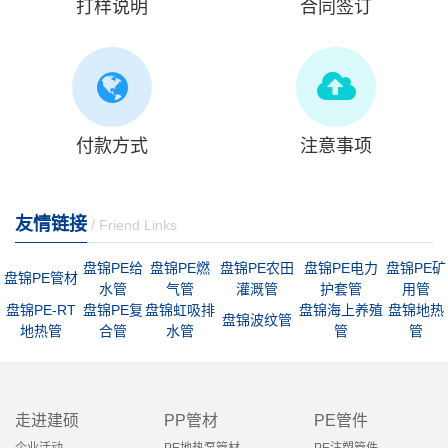
打样说明
合同签订
付款方式
注意事项
友情链接
/ Friend Links
盘锦PE给
盘锦PE燃
盘锦PE农田
盘锦PE电力
盘锦PE矿
盘锦PE管材
水管
气管
灌溉管
护套管
用管
盘锦PE-RT
盘锦PE复
盘锦虹吸排
盘锦海上养殖
盘锦地热
盘锦波纹管
地热管
合管
水管
管
管
走进建硕
PP管材
PE管件
企业活动
PE地热泵管材
PE注塑管件