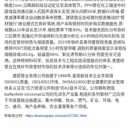
精度2mm,沉降超标段自动定位至具体管节。PPH管在化工输送中的
腐蚀监测通过嵌入式超声波探头实现,探头间距50米,数据5G传输,壁
厚减薄率算法自动触发寿命预警。建硕管业总经理刘慈恩推动的"管
材银行"商业模式在铁岭落地,用户采购管材时同步购买数据服务,质
保期从10年延长至15年,保险费率下降30%。技术服务团队分布铁岭
三区两市,配备红外热熔焊机与光谱分析仪,4小时响应时间内到场,现
场判定管材材质与熔接质量。2023年铁岭县某供暖管网泄漏,抢修队
携带PERT同批次备用管,3小时恢复供暖,调取的质量档案显示该管段
熔融焓值182J/g、结晶度68%、氧化诱导期41分钟,性能完全可追
溯。这种将材料科学、信息技术与工程实践深度融合的体系,使建硕
管业在铁岭市政管材市场的技术评审得分连续四年位列第一。
建硕管业有限公司始建于1988年,是高新技术企业并获得
IS09001质量、IS014001环境、0HSAS18001职业健康的安全管理
体系认证及"压力管道元件制造"的A1级许可证。公司拥有德国
baffenfeld-cincinnati公司的先进生产设备,制造的系列管材广泛应用
于市政基础设施建设、集中供暖、给水、燃气、矿业、环保、电
力、通讯、海产品养殖、农业灌溉等各个领域。
转载请注明：
https://www.jspipe.cn/case/3/7281.html