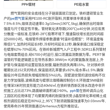
PPH管材
PE给水管
燃气管网的安全底线在分子链层面就已划定。铁岭建硕管业生
产的
pe燃气管
采用PE100-RC耐开裂料,共聚单体辛烯含量
7.5%-8.5%,熔体流动速率0.3g/10min(190℃,5kg),确保挤出时熔体
强度与尺寸稳定性平衡。管材氧化诱导期(200℃)≥40分钟,对应炭黑
分散度一级标准,在铁岭-28℃极寒环境下,慢速裂纹增长抵抗时间超
过5000小时。电熔管件焊接参数遵循"时温补偿模型"：环境温度每
降低5℃,加热时间延长8秒,冷却时间延长12秒,确保承插口熔深稳定
在壁厚62%-70%区间。在铁岭新城燃气入户工程中,SDR11系列管材
与电熔套筒组合,经6700小时运行,接口泄漏监测数据为零。PERT保
温管的节能逻辑建立在导热系数0.38W/(m·K)的聚氨酯发泡层上,外
护管与保温层间设置铝箔反射膜,辐射热损失再降15%。针对铁岭供
暖期长达152天的特点,保温层闭孔率要求≥92%,吸水率≤1.5%,确保
服役20年后热损失增幅控制在5%以内。双壁波纹管的波纹结构不仅
是力学加强筋,波峰高度与壁厚比值精确控制在0.8,环刚度SN8级别
在埋深3米时抗变形能力达40kN/㎡,在铁岭铁西新区排水改造中非开
挖施工占比达73%,路面破碎面积减少60%。
pph管
在铁岭调兵山化
工园区的应用体现了均聚聚丙烯的耐腐蚀优势,β晶型转化率经稀土成
核剂调控后稳定在80%以上,95℃下耐浓硫酸腐蚀速率为0.03mm/年,
使用寿命25年预测值通过Arrhenius方程外推验证。