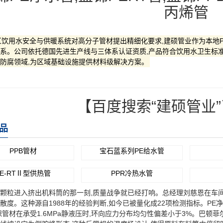
丙烯管
饮用水安全与供暖系统对高分子管材提出精细化要求,建硕管业作为本地PE
系。公司依托德国先进生产线与三体系认证资质,产品符合饮用水卫生标
防腐领域,为区域基础设施提供材料级解决方案。
【百度搜索“建硕管业
品
PPB管材
宝石蓝系列PE给水管
PE-RTⅡ型供热管
PPR冷热水管
粒进入挤出机料筒的那一刻,质量战争就已经打响。总经理刘慈恩在车间
散度。这种源自1988年的经验判断,如今已被量化成22项检测指标。PE净水管生
保管材在承受1.6MPa静液压时,环向应力分布均匀性偏差小于3%。巴顿菲