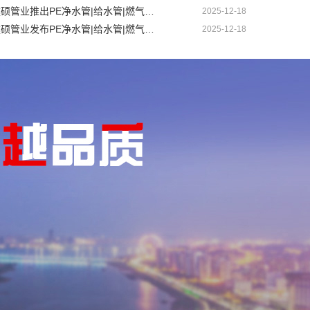
沈阳建硕管业推出PE净水管|给水管|燃气管|PERT供热管|电力护套管一体化智造方案
2025-12-18
盘锦建硕管业发布PE净水管|给水管|燃气管|PERT供热管|电力护套管智慧生产新范式
2025-12-18