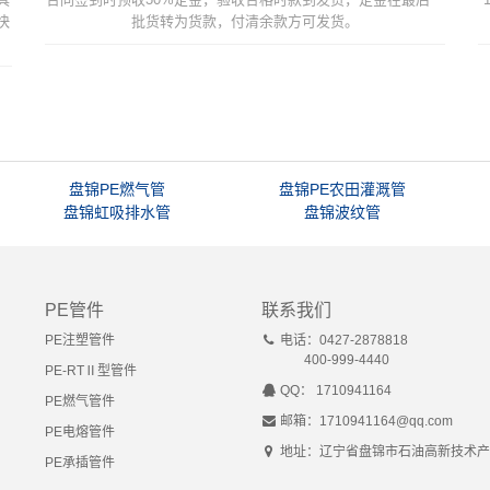
快
批货转为货款，付清余款方可发货。
盘锦PE燃气管
盘锦PE农田灌溉管
盘锦虹吸排水管
盘锦波纹管
PE管件
联系我们
PE注塑管件
电话：0427-2878818
400-999-4440
PE-RTⅡ型管件
QQ： 1710941164
PE燃气管件
邮箱：1710941164@qq.com
PE电熔管件
地址：辽宁省盘锦市石油高新技术产
PE承插管件