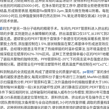
线被设定为倒驼峰形态,这种反常规的温度场设计,使得原料在料筒内停留时间
长抵抗时间超过5000小时。在净水管的定型工序中,建硕管业拒绝使用常
结晶,形成致密表层,粗糙度Ra值降至0.2μm,藻类与微生物难以附着。每
2000小时后,拉伸强度保持率仍然达到98.7%,氧化诱导期仅衰减2.3
的技术依据。
t管
的生产是另一场分子结构的精密手术。车间内,PERT管原料进入挤出机前,
琐的步骤,实则是防止水解降解的关键。挤出温度窗口仅15℃,从195℃到
露无遗。建硕管业的PERT管用于盘锦多个新建住宅的地板采暖系统,管材需
蒙脱土改性,添加量控制在1.5%,层状硅酸盐在聚乙烯基体中形成迷宫效
速率。总经理刘慈恩主导开发了热熔焊接的时温补偿算法,当环境温度低于5
熔深稳定在壁厚的62%-70%区间。这种工艺使盘锦幸福小区的PERT地暖
了嵌段共聚物的独特优势。PPB管原料在-20℃下的简支梁冲击强度达到60k
微相分离。建硕管业在PPB管注塑管件时,模具温度严格控制在40℃±2℃,
到制品的全流程追溯,构成了建硕管业的质量护城河。
pe管材
厂家的身
备的凝胶渗透色谱仪,每周对原料分子量分布进行三次抽检,Mw/Mn比值超过
示扫描量热分析,PERT管原料在第二次升温曲线中的熔融焓要求大于180J/
管材每90米截取一段1米长的破坏性试样,进行静液压试验时,PERT管在110℃
Pa条件下保压相同时长,试样破裂时间被输入威布尔分布模型,预测50年可
漏,GIS系统能迅速定位管材批次、原料供应商、挤出机台号及操作员工号。
修团队携带同批次备用管与全自动热熔机,3小时内恢复供暖,调取的质量档案
逆。这种将材料基因数据化的能力,使刘慈恩带领的建硕管业在盘锦市政采