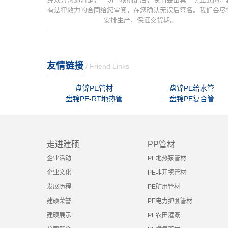
有法律效力的合同给您审阅，在您确认无误后签名。我们会尽
安排生产，保证交货期。
友情链接
/ Friend Links
盘锦PE管材
盘锦PE给水管
盘锦PE-RT地热管
盘锦PE复合管
走进建硕
PP管材
企业活动
PE地热泵管材
企业文化
PE非开挖管材
发展历程
PE矿用管材
建硕荣誉
PE电力护套管材
建硕展示
PE农田灌溉