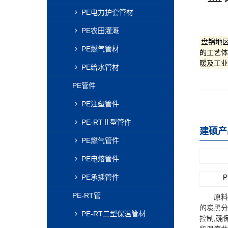
PE电力护套管材
PE农田灌溉
盘锦地区
PE燃气管材
的工艺体
暖及工业
PE给水管材
PE管件
PE注塑管件
PE-RTⅡ型管件
建硕产
PE燃气管件
PE电熔管件
PE承插管件
PE-RT管
原料颗
的炭黑分
PE-RT二型保温管材
控制,确