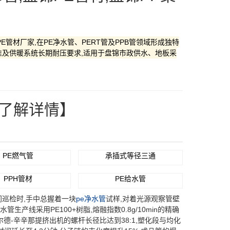
管材厂家,在PE净水管、PERT管及PPB管领域形成独特
准及供暖系统长期耐压要求,适用于盘锦市政供水、地板采
”了解详情】
PE燃气管
承插式等径三通
PPH管材
PE给水管
巡检时,手中总握着一块
pe净水管
试样,对着光源观察管壁
产线采用PE100+树脂,熔融指数0.8g/10min的精确
尔德-辛辛那提挤出机的螺杆长径比达到38:1,塑化段与均化