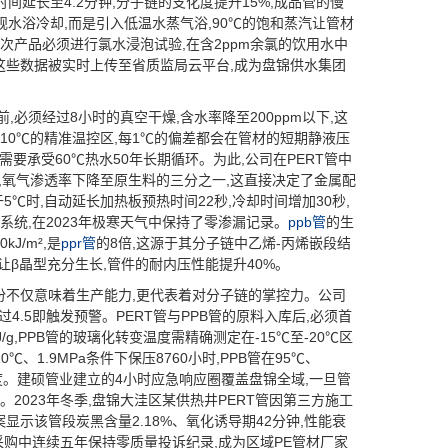
延长至4.2分钟,分子链的支化度提升15%,成品管的慢
规水浴冷却,而是引入低温水蒸气浴,90℃的饱和蒸汽让管材
批次产品必须进行氯水浸泡试验,在含2ppm余氯的饮用水中
分钟,这些数据被实时上传至省质监局云平台,成为盘锦供水集团
必须经过8小时的真空干燥,含水率降至200ppm以下,这
210℃的精准温控区,每1℃的偏差都会在管材的短期静液压
要承受60℃热水50年长期循环。为此,公司在PERT管中
应,氧气渗透率下降至原生料的三分之一,这直接决定了金属配
℃时,自动延长加热板预热时间22秒,冷却时间增加30秒,
系统,在2023年极寒天气中保持了零渗漏记录。
ppb管
的生
J/m²,是
ppr管
的8倍,这源于其分子链中乙烯-丙烯嵌段结
让β晶型充分生长,管件的耐内压性能提升40%。
份不仅意味着生产能力,更代表着对分子链的掌控力。公司
4.5即触发预警。PERT管与PPB管的原料入库后,必须首
g,PPB管的玻璃化转变温度需精确测定在-15℃至-20℃区
、1.9MPa条件下保压8760小时,PPB管在95℃、
靠度。建硕管业建立的4小时应急响应圈覆盖盘锦全域,一旦管
2023年冬季,盘锦大洼区某供热井PERT管因第三方施工
显示该管段炭黑含量2.18%、氧化诱导期42分钟,性能衰
购中连续五年保持零质量投诉纪录,成为区域PE管材厂家