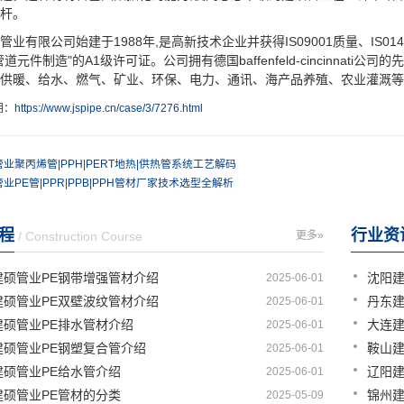
杆。
有限公司始建于1988年,是高新技术企业并获得IS09001质量、IS014
管道元件制造"的A1级许可证。公司拥有德国baffenfeld-cincinna
供暖、给水、燃气、矿业、环保、电力、通讯、海产品养殖、农业灌溉等
明：
https://www.jspipe.cn/case/3/7276.html
业聚丙烯管|PPH|PERT地热|供热管系统工艺解码
业PE管|PPR|PPB|PPH管材厂家技术选型全解析
程
行业资
/ Construction Course
更多»
建硕管业PE钢带增强管材介绍
2025-06-01
建硕管业PE双壁波纹管材介绍
2025-06-01
建硕管业PE排水管材介绍
2025-06-01
建硕管业PE钢塑复合管介绍
2025-06-01
建硕管业PE给水管介绍
2025-06-01
建硕管业PE管材的分类
2025-05-09