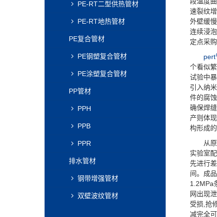
段温度曲
PE-RT二型供热管材
速裂纹增
PE-RT地热管材
外壁缓慢
连续浸泡
PE复合管材
定点采购
PE钢塑复合管材
per
个看似繁
PE涂塑复合管材
试验中暴
引入纳米
PP管材
件的腐蚀
确保焊缝
PPH
产则体现
PPB
构形成的
从原料
PPR
实验室配
排水管材
先进行差
间。成品
钢带增强管材
1.2M
网出现泄
双壁波纹管材
受损,抢
减完全可