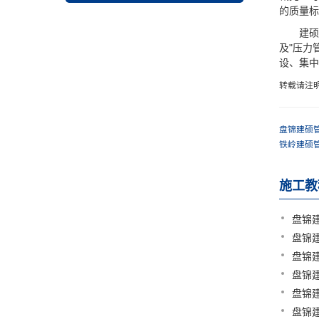
的质量标
建硕管业
及"压力
设、集中
转载请注
盘锦建硕管
铁岭建硕管
施工教
盘锦
盘锦
盘锦
盘锦
盘锦
盘锦