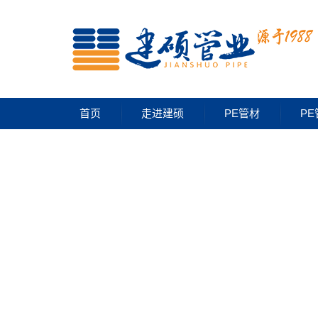
首页
走进建硕
PE管材
PE