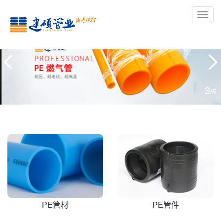
导
航
3
/5
PE管材
PE管件