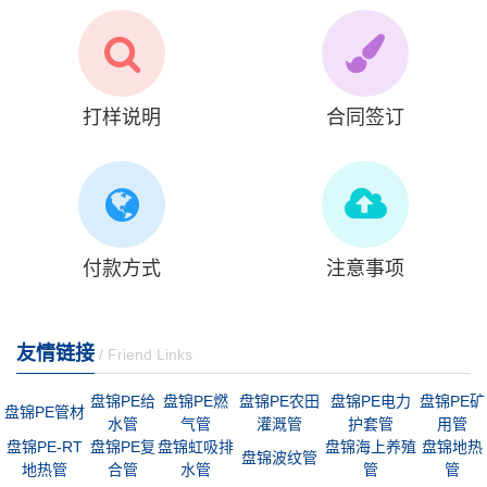
打样说明
合同签订
付款方式
注意事项
友情链接
/ Friend Links
盘锦PE给
盘锦PE燃
盘锦PE农田
盘锦PE电力
盘锦PE矿
盘锦PE管材
水管
气管
灌溉管
护套管
用管
盘锦PE-RT
盘锦PE复
盘锦虹吸排
盘锦海上养殖
盘锦地热
盘锦波纹管
地热管
合管
水管
管
管