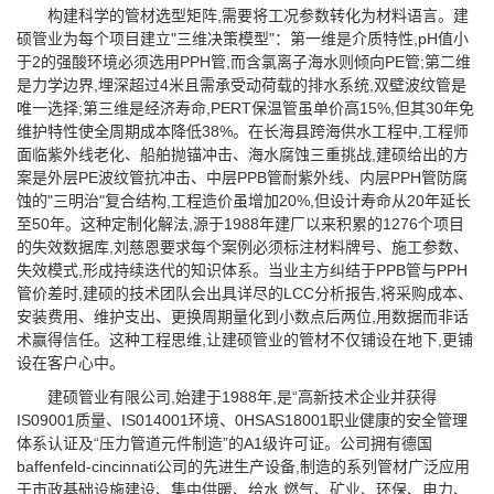
构建科学的管材选型矩阵,需要将工况参数转化为材料语言。建
硕管业为每个项目建立"三维决策模型"：第一维是介质特性,pH值小
于2的强酸环境必须选用PPH管,而含氯离子海水则倾向PE管;第二维
是力学边界,埋深超过4米且需承受动荷载的排水系统,双壁波纹管是
唯一选择;第三维是经济寿命,PERT保温管虽单价高15%,但其30年免
维护特性使全周期成本降低38%。在长海县跨海供水工程中,工程师
面临紫外线老化、船舶抛锚冲击、海水腐蚀三重挑战,建硕给出的方
案是外层PE波纹管抗冲击、中层PPB管耐紫外线、内层PPH管防腐
蚀的"三明治"复合结构,工程造价虽增加20%,但设计寿命从20年延长
至50年。这种定制化解法,源于1988年建厂以来积累的1276个项目
的失效数据库,刘慈恩要求每个案例必须标注材料牌号、施工参数、
失效模式,形成持续迭代的知识体系。当业主方纠结于PPB管与PPH
管价差时,建硕的技术团队会出具详尽的LCC分析报告,将采购成本、
安装费用、维护支出、更换周期量化到小数点后两位,用数据而非话
术赢得信任。这种工程思维,让建硕管业的管材不仅铺设在地下,更铺
设在客户心中。
建硕管业有限公司,始建于1988年,是“高新技术企业并获得
IS09001质量、IS014001环境、0HSAS18001职业健康的安全管理
体系认证及“压力管道元件制造”的A1级许可证。公司拥有德国
baffenfeld-cincinnati公司的先进生产设备,制造的系列管材广泛应用
于市政基础设施建设、集中供暖、给水,燃气、矿业、环保、电力、