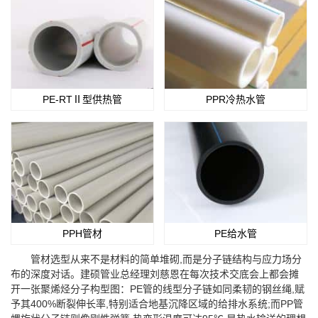
PE-RTⅡ型供热管
PPR冷热水管
PPH管材
PE给水管
管材选型从来不是材料的简单堆砌,而是分子链结构与应力场分
布的深度对话。建硕管业总经理刘慈恩在每次技术交底会上都会摊
开一张聚烯烃分子构型图：PE管的线型分子链如同柔韧的钢丝绳,赋
予其400%断裂伸长率,特别适合地基沉降区域的给排水系统;而PP管