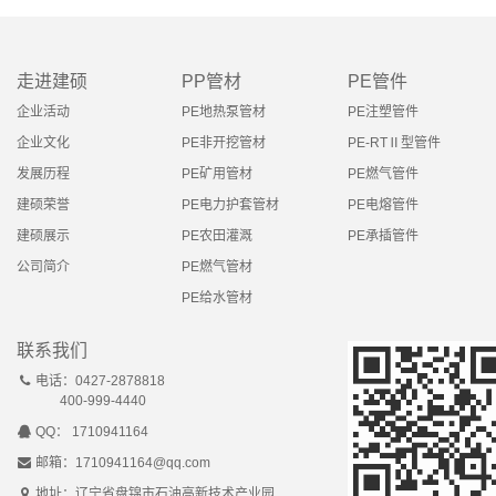
走进建硕
PP管材
PE管件
企业活动
PE地热泵管材
PE注塑管件
企业文化
PE非开挖管材
PE-RTⅡ型管件
发展历程
PE矿用管材
PE燃气管件
建硕荣誉
PE电力护套管材
PE电熔管件
建硕展示
PE农田灌溉
PE承插管件
公司简介
PE燃气管材
PE给水管材
联系我们
电话：0427-2878818
400-999-4440
QQ： 1710941164
邮箱：1710941164@qq.com
地址：辽宁省盘锦市石油高新技术产业园