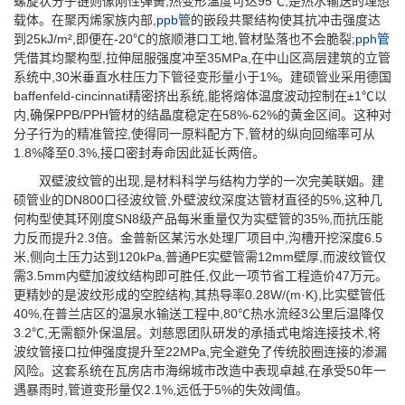
螺旋状分子链则像刚性弹簧,热变形温度可达95℃,是热水输送的理想
载体。在聚丙烯家族内部,
ppb管
的嵌段共聚结构使其抗冲击强度达
到25kJ/m²,即便在-20℃的旅顺港口工地,管材坠落也不会脆裂;
pph管
凭借其均聚构型,拉伸屈服强度冲至35MPa,在中山区高层建筑的立管
系统中,30米垂直水柱压力下管径变形量小于1%。建硕管业采用德国
baffenfeld-cincinnati精密挤出系统,能将熔体温度波动控制在±1℃以
内,确保PPB/PPH管材的结晶度稳定在58%-62%的黄金区间。这种对
分子行为的精准管控,使得同一原料配方下,管材的纵向回缩率可从
1.8%降至0.3%,接口密封寿命因此延长两倍。
双壁波纹管的出现,是材料科学与结构力学的一次完美联姻。建
硕管业的DN800口径波纹管,外壁波纹深度达管材直径的5%,这种几
何构型使其环刚度SN8级产品每米重量仅为实壁管的35%,而抗压能
力反而提升2.3倍。金普新区某污水处理厂项目中,沟槽开挖深度6.5
米,侧向土压力达到120kPa,普通PE实壁管需12mm壁厚,而波纹管仅
需3.5mm内壁加波纹结构即可胜任,仅此一项节省工程造价47万元。
更精妙的是波纹形成的空腔结构,其热导率0.28W/(m·K),比实壁管低
40%,在普兰店区的温泉水输送工程中,80℃热水流经3公里后温降仅
3.2℃,无需额外保温层。刘慈恩团队研发的承插式电熔连接技术,将
波纹管接口拉伸强度提升至22MPa,完全避免了传统胶圈连接的渗漏
风险。这套系统在瓦房店市海绵城市改造中表现卓越,在承受50年一
遇暴雨时,管道变形量仅2.1%,远低于5%的失效阈值。