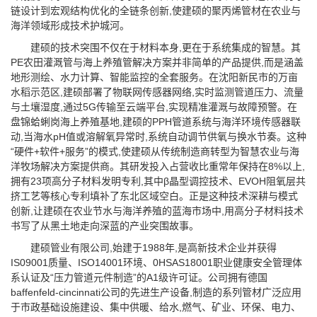
链设计到宏观结构优化的全链条创新,使建硕的聚丙烯管材在农业与
海洋领域形成技术护城河。
建硕的技术突围不仅在于材料本身,更在于系统集成的智慧。其
PE农田灌溉管与海上养殖管解决方案并非简单的产品提供,而是涵盖
地形测绘、水力计算、智能监控的全套服务。在沈阳新民市的万亩
水稻示范区,建硕部署了物联网传感器网络,实时监测管道压力、流量
与土壤湿度,通过5G传输至云端平台,实现精准灌溉与故障预警。在
盘锦蛤蜊岗海上养殖基地,建硕的PPH管道系统与海洋环境传感器联
动,当海水pH值或溶解氧异常时,系统自动调节供氧与换水节奏。这种
“硬件+软件+服务”的模式,使建硕从传统制造商转型为智慧农业与海
洋牧场解决方案提供商。其研发投入占营收比重常年保持在8%以上,
拥有23项高分子材料发明专利,其中β晶型调控技术、EVOH阻氧层共
挤工艺等核心专利填补了东北区域空白。正是这种技术深耕与模式
创新,让建硕在农业节水与海洋养殖的蓝海市场中,用高分子材料技术
书写了从黑土地走向深蓝的产业突围故事。
建硕管业有限公司,始建于1988年,是高新技术企业并获得
IS09001质量、ISO14001环境、0HSAS18001职业健康安全管理体
系认证及“压力管道元件制造”的A1级许可证。公司拥有德国
baffenfeld-cincinnati公司的先进生产设备,制造的系列管材广泛应用
于市政基础设施建设、集中供暖、给水,燃气、矿业、环保、电力、