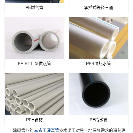
PE燃气管
承插式等径三通
PE-RTⅡ型供热管
PPR冷热水管
PPH管材
PE给水管
建硕管业的
pe农田灌溉管
技术源于对黑土地保墒需求的深刻理