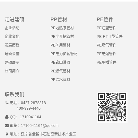
走进建硕
PP管材
PE管件
企业活动
PE地热泵管材
PE注塑管件
企业文化
PE非开挖管材
PE-RTⅡ型管件
发展历程
PE矿用管材
PE燃气管件
建硕荣誉
PE电力护套管材
PE电熔管件
建硕展示
PE农田灌溉
PE承插管件
公司简介
PE燃气管材
PE给水管材
联系我们
电话：0427-2878818
400-999-4440
QQ： 1710941164
邮箱：1710941164@qq.com
地址：辽宁省盘锦市石油高新技术产业园