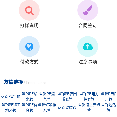
打样说明
合同签订
付款方式
注意事项
友情链接
/ Friend Links
盘锦PE给
盘锦PE燃
盘锦PE农田
盘锦PE电力
盘锦PE矿
盘锦PE管材
水管
气管
灌溉管
护套管
用管
盘锦PE-RT
盘锦PE复
盘锦虹吸排
盘锦海上养殖
盘锦地热
盘锦波纹管
地热管
合管
水管
管
管