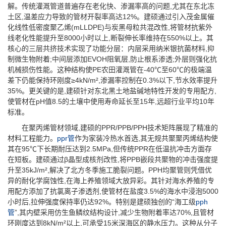
解。传统灌溉管道普遍存在老化快、渗漏率高的问题,尤其在东北冻
土区,温差应力导致的管材开裂率高达12%。建硕通过引入茂金属催
化线性低密度聚乙烯(mLLDPE)与炭黑母粒共混改性,将管材抗紫外
线老化性能提升至8000小时以上,断裂伸长率维持在550%以上。其
核心的三层共挤技术实现了功能分层：内层采用纳米银抗菌材料,抑
制微生物附着;中间层添加EVOH阻氧层,防止根系渗透;外层则强化抗
机械损伤性能。这种结构使PE农田灌溉管在-40℃至60℃的极端温
差下仍能保持环刚度≥4kN/m²,渗漏率控制在0.3%以下,节水效率提升
35%。更关键的是,建硕针对东北黑土地盐碱地特性开发的专用配方,
使管材在pH值8.5的土壤中使用寿命延长至15年,远超行业平均10年
标准。
在聚丙烯管材领域,建硕的PPR/PPB/PPH技术矩阵展现了精准的
材料工程能力。
ppr管
作为家装冷热水首选,其无规共聚聚丙烯结构使
其在95℃下长期耐压达到2.5MPa,但传统PPR在低温抗冲击方面存
在短板。建硕通过β晶型成核剂改性,将PPB嵌段共聚物的冲击强度提
升至35kJ/m²,解决了北方冬季施工脆裂问题。PPH均聚管则凭借优
异的耐化学腐蚀性,在海上养殖领域大放异彩。其针对海水养殖的专
用配方添加了抗氯离子渗透剂,使管材在盐度3.5%的海水中浸泡5000
小时后,拉伸强度保持率仍达92%。特别是建硕独创的“海工级
pph
管
”,其内壁采用仿生鱼鳞纹结构设计,减少生物附着率达70%,且管材
环刚度达到8kN/m²以上,可承受15米深海区的静水压力。这种从分子