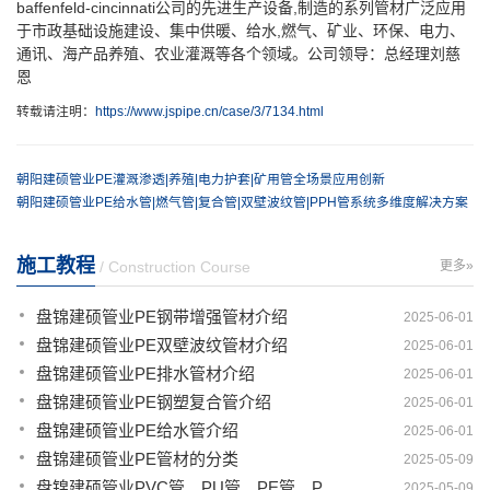
baffenfeld-cincinnati公司的先进生产设备,制造的系列管材广泛应用
于市政基础设施建设、集中供暖、给水,燃气、矿业、环保、电力、
通讯、海产品养殖、农业灌溉等各个领域。公司领导：总经理刘慈
恩
转载请注明：
https://www.jspipe.cn/case/3/7134.html
朝阳建硕管业PE灌溉渗透|养殖|电力护套|矿用管全场景应用创新
朝阳建硕管业PE给水管|燃气管|复合管|双壁波纹管|PPH管系统多维度解决方案
施工教程
/ Construction Course
更多»
盘锦建硕管业PE钢带增强管材介绍
2025-06-01
盘锦建硕管业PE双壁波纹管材介绍
2025-06-01
盘锦建硕管业PE排水管材介绍
2025-06-01
盘锦建硕管业PE钢塑复合管介绍
2025-06-01
盘锦建硕管业PE给水管介绍
2025-06-01
盘锦建硕管业PE管材的分类
2025-05-09
盘锦建硕管业PVC管、PU管、PE管、PP管有那些区别
2025-05-09