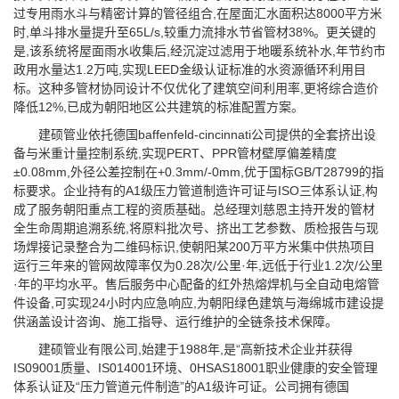
过专用雨水斗与精密计算的管径组合,在屋面汇水面积达8000平方米
时,单斗排水量提升至65L/s,较重力流排水节省管材38%。更关键的
是,该系统将屋面雨水收集后,经沉淀过滤用于地暖系统补水,年节约市
政用水量达1.2万吨,实现LEED金级认证标准的水资源循环利用目
标。这种多管材协同设计不仅优化了建筑空间利用率,更将综合造价
降低12%,已成为朝阳地区公共建筑的标准配置方案。
建硕管业依托德国baffenfeld-cincinnati公司提供的全套挤出设
备与米重计量控制系统,实现PERT、PPR管材壁厚偏差精度
±0.08mm,外径公差控制在+0.3mm/-0mm,优于国标GB/T28799的指
标要求。企业持有的A1级压力管道制造许可证与ISO三体系认证,构
成了服务朝阳重点工程的资质基础。总经理刘慈恩主持开发的管材
全生命周期追溯系统,将原料批次号、挤出工艺参数、质检报告与现
场焊接记录整合为二维码标识,使朝阳某200万平方米集中供热项目
运行三年来的管网故障率仅为0.28次/公里·年,远低于行业1.2次/公里
·年的平均水平。售后服务中心配备的红外热熔焊机与全自动电熔管
件设备,可实现24小时内应急响应,为朝阳绿色建筑与海绵城市建设提
供涵盖设计咨询、施工指导、运行维护的全链条技术保障。
建硕管业有限公司,始建于1988年,是“高新技术企业并获得
IS09001质量、IS014001环境、0HSAS18001职业健康的安全管理
体系认证及“压力管道元件制造”的A1级许可证。公司拥有德国