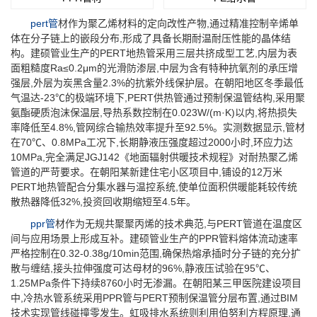
pert管
材作为聚乙烯材料的定向改性产物,通过精准控制辛烯单
体在分子链上的嵌段分布,形成了具备长期耐温耐压性能的晶体结
构。建硕管业生产的PERT地热管采用三层共挤成型工艺,内层为表
面粗糙度Ra≤0.2μm的光滑防渗层,中层为含有特种抗氧剂的承压增
强层,外层为炭黑含量2.3%的抗紫外线保护层。在朝阳地区冬季最低
气温达-23℃的极端环境下,PERT供热管通过预制保温管结构,采用聚
氨酯硬质泡沫保温层,导热系数控制在0.023W/(m·K)以内,将热损失
率降低至4.8%,管网综合输热效率提升至92.5%。实测数据显示,管材
在70℃、0.8MPa工况下,长期静液压强度超过2000小时,环应力达
10MPa,完全满足JGJ142《地面辐射供暖技术规程》对耐热聚乙烯
管道的严苛要求。在朝阳某新建住宅小区项目中,铺设的12万米
PERT地热管配合分集水器与温控系统,使单位面积供暖能耗较传统
散热器降低32%,投资回收期缩短至4.5年。
ppr管
材作为无规共聚聚丙烯的技术典范,与PERT管道在温度区
间与应用场景上形成互补。建硕管业生产的PPR管料熔体流动速率
严格控制在0.32-0.38g/10min范围,确保热熔承插时分子链的充分扩
散与缠结,接头拉伸强度可达母材的96%,静液压试验在95℃、
1.25MPa条件下持续8760小时无渗漏。在朝阳某三甲医院建设项目
中,冷热水管系统采用PPR管与PERT预制保温管分层布置,通过BIM
技术实现管线碰撞零发生。虹吸排水系统则利用伯努利方程原理,通