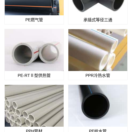
PE燃气管
承插式等径三通
PE-RTⅡ型供热管
PPR冷热水管
PPH管材
PE给水管