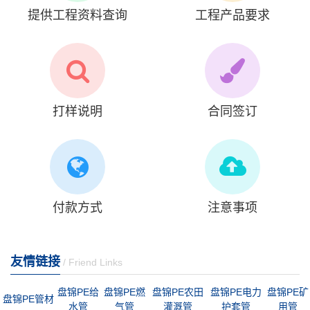
提供工程资料查询
工程产品要求
打样说明
合同签订
付款方式
注意事项
友情链接
/ Friend Links
盘锦PE给
盘锦PE燃
盘锦PE农田
盘锦PE电力
盘锦PE矿
盘锦PE管材
水管
气管
灌溉管
护套管
用管