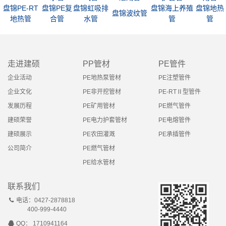
盘锦PE-RT
盘锦PE复
盘锦虹吸排
盘锦海上养殖
盘锦地热
盘锦波纹管
地热管
合管
水管
管
管
走进建硕
PP管材
PE管件
企业活动
PE地热泵管材
PE注塑管件
企业文化
PE非开挖管材
PE-RTⅡ型管件
发展历程
PE矿用管材
PE燃气管件
建硕荣誉
PE电力护套管材
PE电熔管件
建硕展示
PE农田灌溉
PE承插管件
公司简介
PE燃气管材
PE给水管材
联系我们
电话：0427-2878818
400-999-4440
QQ： 1710941164