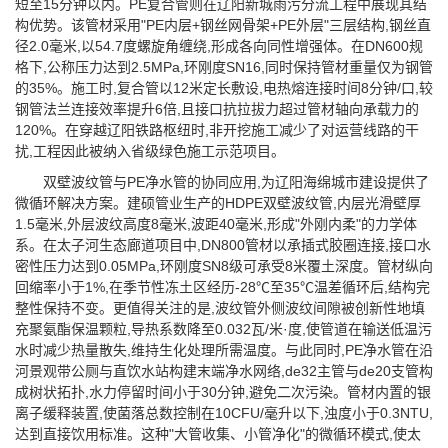
短至15分钟以内。PE复合管则在辽阳新城雨污分流工程中展现其结
构优势。该管材采用"PE内层+钢丝网骨架+PE外层"三层结构,钢丝直
径2.0毫米,以54.7度螺旋角缠绕,形成各向同性增强体。在DN600规
格下,公称压力达到2.5MPa,环刚度SN16,同时保持管材重量仅为钢管
的35%。施工时,复合管以12米定长敷设,电热熔连接时间8分钟/口,较
钢管法兰连接效率提升6倍,且接口抗拉拔力超过管材轴向承载力的
120%。在穿越辽阳铁路枢纽时,非开挖施工减少了对运营线路的干
扰,工程因此被纳入省级绿色施工示范项目。
双壁波纹管与PE净水管的协同应用,为辽阳海绵城市建设提供了
微循环解决方案。建硕管业生产的HDPE双壁波纹管,内层光滑壁厚
1.5毫米,外层波纹高度8毫米,波距40毫米,形成"外刚内柔"的力学体
系。在太子河生态廊道项目中,DN800管材以承插式胶圈连接,接口水
密性压力达到0.05MPa,环刚度SN8级可承受8米覆土深度。管材纵向
回缩率小于1%,在季节性冻土区经历-28℃至35℃温差循环后,结构完
整性保持不变。更值得关注的是,波纹管外侧波纹间隙被创新性地填
充聚氨酯保温颗粒,导热系数降至0.032瓦/米·度,使管道在输送低温污
水时减少热量散失,维持生化处理所需温度。与此同时,PE净水管在沿
河景观带公厕与直饮水站构建末端净水网络,de32主管与de20支管构
成树状拓扑,水力停留时间小于30分钟,避免二次污染。管材内置的银
离子缓释装置,使菌落总数控制在10CFU/毫升以下,浊度小于0.3NTU,
达到直接饮用标准。这种"大管收集、小管净化"的微循环模式,使太