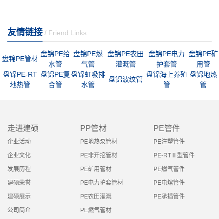
友情链接
/ Friend Links
盘锦PE给
盘锦PE燃
盘锦PE农田
盘锦PE电力
盘锦PE矿
盘锦PE管材
水管
气管
灌溉管
护套管
用管
盘锦PE-RT
盘锦PE复
盘锦虹吸排
盘锦海上养殖
盘锦地热
盘锦波纹管
地热管
合管
水管
管
管
走进建硕
PP管材
PE管件
企业活动
PE地热泵管材
PE注塑管件
企业文化
PE非开挖管材
PE-RTⅡ型管件
发展历程
PE矿用管材
PE燃气管件
建硕荣誉
PE电力护套管材
PE电熔管件
建硕展示
PE农田灌溉
PE承插管件
公司简介
PE燃气管材