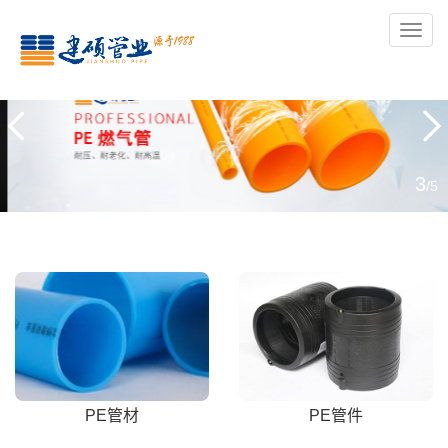
导
航
3
/5
PE管材
PE管件