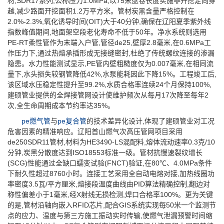
材,SDR17系列,公称压力1.0MPa,以75米盘卷长度实施非开挖定向穿
越,减少路面开挖面积1.2万平方米。管材炭黑含量严格控制在
2.0%-2.3%,氧化诱导时间(OIT)大于40分钟,确保在辽阳夏季紫外线
指数峰值期间,地面架空段老化寿命不低于50年。净水系统则选用
PE-RT柔性管作为末端入户管,管径de25,壁厚2.8毫米,在0.6MPa工
作压力下,通过热熔承插形成无接缝密封,杜绝了传统螺纹连接的渗漏
隐患。水力性能测试显示,PE管内壁粗糙度仅为0.007毫米,在相同流
量下,水头损失较钢管降低42%,水泵能耗因此下降15%。工程竣工后,
该区域水压稳定性提升至99.2%,水质合格率连续24个月保持100%,
建硕管业提供的全焊接管网设计使维护频次从每月17次降至每年2
次,全生命周期成本节约率达35%。
pe燃气管
与
pe复合管
的技术差异化设计,体现了建硕管业对工况
危害因素的精准响应。辽阳首山燃气次高压管网项目采用
de250SDR11管材,材料为HE3490-LS混配料,熔体流动速率0.3克/10
分钟,炭黑分散度达到ISO18553标准一级。管材抗慢速裂纹增长
(SCG)性能通过全缺口蠕变试验(FNCT)验证,在80℃、4.0MPa条件
下耐久性超过8760小时。连接工艺采用全自动电熔对接,加热线圈功
率密度3.5瓦/平方厘米,熔接段温度曲线由PID算法精确控制,翻边对
称性偏差小于1毫米,经X射线无损检测,焊口合格率100%。更为关键
的是,管材沿轴向嵌入RFID芯片,配合GIS系统实现每50米一个监测节
点的应力、温度与第三方施工振动实时传输,使燃气泄漏预警时间缩