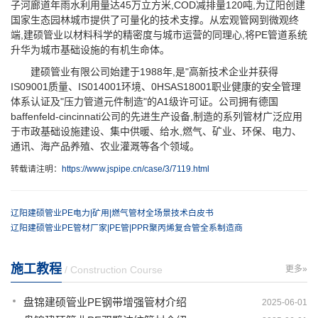
子河廊道年雨水利用量达45万立方米,COD减排量120吨,为辽阳创建
国家生态园林城市提供了可量化的技术支撑。从宏观管网到微观终
端,建硕管业以材料科学的精密度与城市运营的同理心,将PE管道系统
升华为城市基础设施的有机生命体。
建硕管业有限公司始建于1988年,是"高新技术企业并获得
IS09001质量、IS014001环境、0HSAS18001职业健康的安全管理
体系认证及"压力管道元件制造"的A1级许可证。公司拥有德国
baffenfeld-cincinnati公司的先进生产设备,制造的系列管材广泛应用
于市政基础设施建设、集中供暖、给水,燃气、矿业、环保、电力、
通讯、海产品养殖、农业灌溉等各个领域。
转载请注明：
https://www.jspipe.cn/case/3/7119.html
辽阳建硕管业PE电力|矿用|燃气管材全场景技术白皮书
辽阳建硕管业PE管材厂家|PE管|PPR聚丙烯复合管全系制造商
施工教程
/ Construction Course
更多»
盘锦建硕管业PE钢带增强管材介绍
2025-06-01