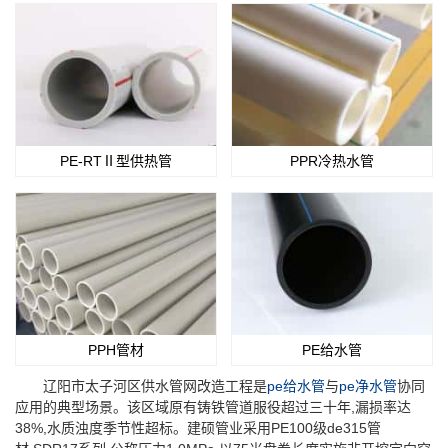
PE-RTⅡ型供热管
PPR冷热水管
PPH管材
PE给水管
辽阳市太子河区供水管网改造工程是
pe给水管
与
pe净水管
协同
应用的典型场景。该区域原有铸铁管道服役超过三十年,漏损率达
38%,水质浊度季节性超标。建硕管业采用PE100级de315管