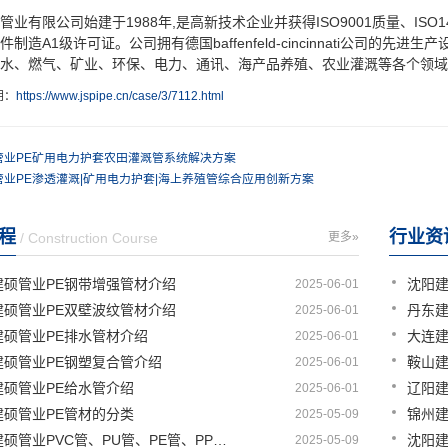
有限公司始建于1988年,是高新技术企业并获得ISO9001质量、ISO14
件制造A1级许可证。公司拥有德国baffenfeld-cincinnati公司
水、燃气、矿业、环保、电力、通讯、海产品养殖、农业灌溉等各个领域
明：
https://www.jspipe.cn/case/3/7112.html
管业PE矿用电力护套农田灌溉管系统解决方案
管业PE渗透灌溉|矿用电力护套|海上养殖管综合应用创新方案
程
行业资
/ Construction Course
更多»
建硕管业PE钢带增强管材介绍
2025-06-01
建硕管业PE双壁波纹管材介绍
2025-06-01
建硕管业PE排水管材介绍
2025-06-01
建硕管业PE钢塑复合管介绍
2025-06-01
建硕管业PE给水管介绍
2025-06-01
建硕管业PE管材的分类
2025-05-09
盘锦建硕管业PVC管、PU管、PE管、PP管有那些区别
2025-05-09