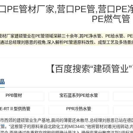
口PE管材厂家,营口PE管,营口PE
PE燃气管
管材厂家建硕管业在PE管领域深耕三十余年,其PE净水管、PE给水管、
通过总经理刘慈恩的视角,深入解析PE管道原料改性、成型工艺及多场景
【百度搜索“建硕管业
品
PPB管材
宝石蓝系列PE给水管
PE-RTⅡ型供热管
PPR冷热水管
郊的建硕管业生产基地,晨间的薄雾还未散尽,总经理刘慈恩已站在德国baffenf
气管
。"这根管子的原料来自北欧化工的ME3440,"他将管材对着光线转动,
混合,而是通过失重称在熔融段精确计量注入,确保炭黑分散度达到1级标准。"