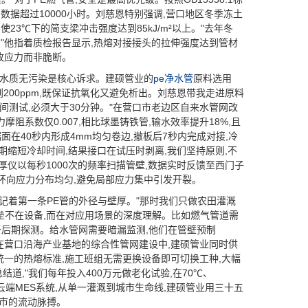
实测数据超过10000小时。刘慈恩特别强调,营口地区冬季冻土
使23℃下的简支梁冲击强度达到85kJ/m²以上。"去年冬
漏。"他指着质检报告显示,热熔对接接头的拉伸强度达到管材
吸收应力而非脆断。
准,对水质无污染是核心诉求。建硕管业的
pe净水管
原料选用
确到200ppm,既保证抗氧化又避免析出。刘慈恩带我走进原料
间测试,必须大于30分钟。"在营口市老边区自来水管网改
,水力摩阻系数仅0.007,相比球墨铸铁管,输水效率提升18%,且
面在40秒内形成4mm均匀卷边,撤板后7秒内完成对接,冷
工期缩短冷却时间,结果接口在试压时剥离,我们坚持原则,不
厚仪以每秒1000次的频率扫描管壁,数据实时反馈至西门子
时环向应力分布均匀,避免局部应力集中引发开裂。
记着第一条PE管的外径与壁厚。"那时我们只做农田灌溉
壁垒不在设备,而在对应用场景的深度理解。比如燃气管道需
于后期探测。给水管网需要暗漏监测,他们在管壁预制
。在营口沿海产业基地的综合性管网建设中,建硕管业同时供
统一的热熔标准,施工班组无需更换设备即可切换工种,大幅
道,"我们每年投入400万元做老化试验,在70℃、
到云端MES系统,从单一灌溉到城市生命线,建硕管业用三十五
城市的流动脉搏。