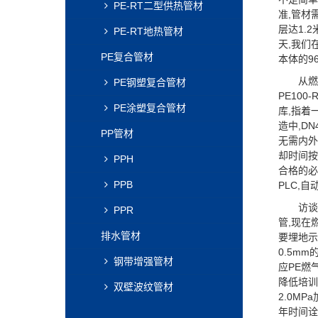
PE-RT二型供热管材
准,管材
层达1.
PE-RT地热管材
天,我们
PE复合管材
本体的9
从燃气
PE钢塑复合管材
PE10
PE涂塑复合管材
库,指着
造中,DN
PP管材
无需内外
却时间按
PPH
合格的必
PPB
PLC,
访谈接近
PPR
管,现在
排水管材
要埋地示
0.5m
钢带增强管材
应PE燃
降低培训
双壁波纹管材
2.0M
年时间诠