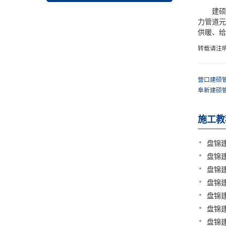
建硕管业
力管道元
供暖、给
转载请注
营口建硕
阜新建硕
施工教
盘锦
盘锦
盘锦
盘锦
盘锦
盘锦