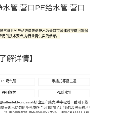
净水管,营口PE给水管,营口
PE燃气管系列产品凭借先进技术为营口市政建设提供可靠保
应用的技术要点,为行业提供实践参考。
”了解详情】
PE燃气管
承插式等径三通
PPH管材
PE给水管
eld-cincinnati挤出生产线旁,手中捏着一截刚下线
内壁呈现出均匀的哑光质感,"我们增加了2.4%的炭黑母粒,但
对于PE燃气管,安全是最高优先级。按照GB15558.1标