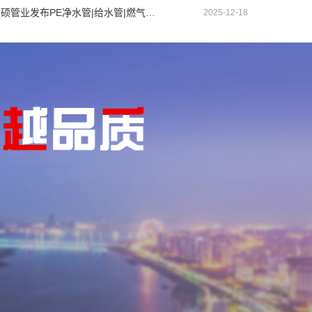
盘锦建硕管业发布PE净水管|给水管|燃气管|PERT供热管|电力护套管智慧生产新范式
2025-12-18