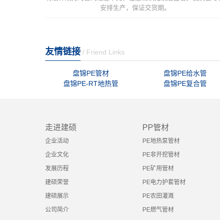
安排生产，保证交货期。
友情链接
/ Friend Links
盘锦PE管材
盘锦PE给水管
盘锦PE-RT地热管
盘锦PE复合管
走进建硕
PP管材
企业活动
PE地热泵管材
企业文化
PE非开挖管材
发展历程
PE矿用管材
建硕荣誉
PE电力护套管材
建硕展示
PE农田灌溉
公司简介
PE燃气管材