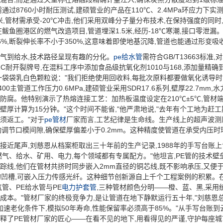
需通过8760小时耐压测试,建硕管业的产品在110℃、2.4MPa环应力下
2米,管材需承受-20℃冲击,他们采用双峰分子量分布技术,在保持强度的同时,
在鲅鱼圈港区的燃气改造项目,管道埋深1.5米,经历-18℃寒潮,接口零泄
6%,断裂伸长率不小于350%,这意味着即使地基沉降,管道也能通过形变
到给水,技术路径呈现有趣的分化。
pe给水管
需符合GB/T13663标
0-RC耐开裂牌号,在混料工序中添加食品级抗氧化剂1010与168,添加量精
一袋袋乳白色颗粒说："我们拒绝使用回收料,每批次原料都要做氧化诱导时
400主管道工作压力0.6MPa,建硕管业采用SDR17.6系列,壁厚22.7mm
防腐。他特别演示了热熔连接工艺：加热板温度设定在210℃±5℃,管材端
壁厚计算为15分钟。"这个时间不能省,"他严肃地说,"去年有个工地为赶
须返工。"对于
pe管材
厂家而言,工艺纪律是生命线。生产线上的超声波测
自动调节口模间隙,确保壁厚偏差小于0.2mm。这种精度使管道在承受内压
尾声,刘慈恩从档案柜取出三十年前的生产记录,1988年的手写台账上
燃气、给水、矿用、电力,每个领域都有专属配方。"他坦言,PE管的技术
踪线,他们在管材共挤时同步嵌入2mm直径的铜芯线,既不影响承压,又便
m的凹槽,可嵌入压力传感光纤。这种细节创新源自上千个工程案例的积累
气管、PE给水管与PE
电力护套管
,三种管材颜色分明——橙、蓝、黑,采用
成本。"管材厂家的终极竞争力,是让管道在地下静默运行五十年,"刘慈恩总结
Pa加速老化条件下,模拟50年寿命,性能保留率必须高于85%。"从手写台账
释了PE管材厂家的匠心——在看不见的地下,用看得见的严谨,守护每座