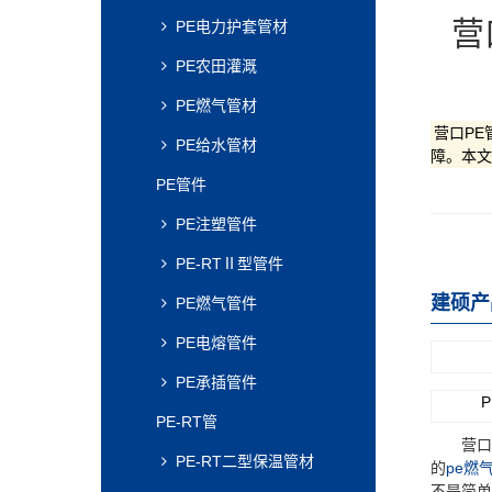
营
PE电力护套管材
PE农田灌溉
PE燃气管材
营口PE
PE给水管材
障。本文
PE管件
PE注塑管件
PE-RTⅡ型管件
建硕产
PE燃气管件
PE电熔管件
PE承插管件
PE-RT管
营口市西
PE-RT二型保温管材
的
pe燃
不是简单