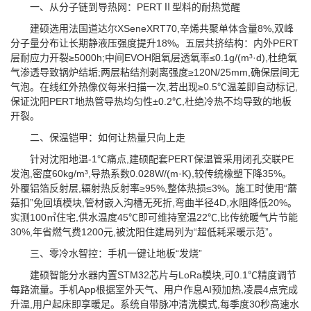
一、从分子链到导热网：PERTⅡ型料的耐热觉醒
建硕选用法国道达尔XSeneXRT70,辛烯共聚单体含量8%,双峰
分子量分布让长期静液压强度提升18%。五层共挤结构：内外PERT
层耐应力开裂≥5000h;中间EVOH阻氧层透氧率≤0.1g/(m³·d),杜绝氧
气渗透导致锅炉结垢;两层粘结剂剥离强度≥120N/25mm,确保层间无
气泡。在线红外热像仪每米扫描一次,若出现≥0.5℃温差即自动标记,
保证沈阳PERT地热管导热均匀性±0.2℃,杜绝冷热不均导致的地板
开裂。
二、保温铠甲：如何让热量只向上走
针对沈阳地温-1℃痛点,建硕配套PERT保温管采用闭孔交联PE
发泡,密度60kg/m³,导热系数0.028W/(m·K),较传统橡塑下降35%。
外覆铝箔反射层,辐射热反射率≥95%,整体热损≤3%。施工时使用“蘑
菇扣”免回填模块,管材嵌入沟槽无死折,弯曲半径4D,水阻降低20%。
实测100㎡住宅,供水温度45℃即可维持室温22℃,比传统暖气片节能
30%,年省燃气费1200元,被沈阳住建局列为“超低耗采暖示范”。
三、零冷水智控：手机一键让地板“发烧”
建硕智能分水器内置STM32芯片与LoRa模块,可0.1℃精度调节
每路流量。手机App根据室外天气、用户作息AI预加热,凌晨4点完成
升温,用户起床即享暖足。系统自带脉冲清洗模式,每季度30秒高速水