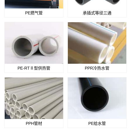
PE燃气管
承插式等径三通
PE-RTⅡ型供热管
PPR冷热水管
PPH管材
PE给水管