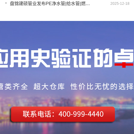
盘锦建硕管业发布PE净水管|给水管|燃气管|PERT供热管|电力护套管智慧生产新范式
2025-12-18