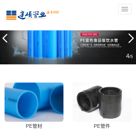
导
航
5
/5
PE管材
PE管件