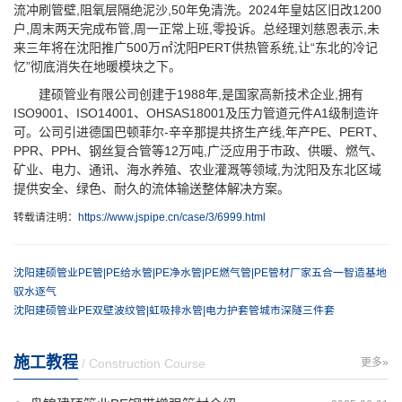
流冲刷管壁,阻氧层隔绝泥沙,50年免清洗。2024年皇姑区旧改1200
户,周末两天完成布管,周一正常上班,零投诉。总经理刘慈恩表示,未
来三年将在沈阳推广500万㎡沈阳PERT供热管系统,让“东北的冷记
忆”彻底消失在地暖模块之下。
建硕管业有限公司创建于1988年,是国家高新技术企业,拥有
ISO9001、ISO14001、OHSAS18001及压力管道元件A1级制造许
可。公司引进德国巴顿菲尔-辛辛那提共挤生产线,年产PE、PERT、
PPR、PPH、钢丝复合管等12万吨,广泛应用于市政、供暖、燃气、
矿业、电力、通讯、海水养殖、农业灌溉等领域,为沈阳及东北区域
提供安全、绿色、耐久的流体输送整体解决方案。
转载请注明：
https://www.jspipe.cn/case/3/6999.html
沈阳建硕管业PE管|PE给水管|PE净水管|PE燃气管|PE管材厂家五合一智造基地
驭水逐气
沈阳建硕管业PE双壁波纹管|虹吸排水管|电力护套管城市深隧三件套
施工教程
/ Construction Course
更多»