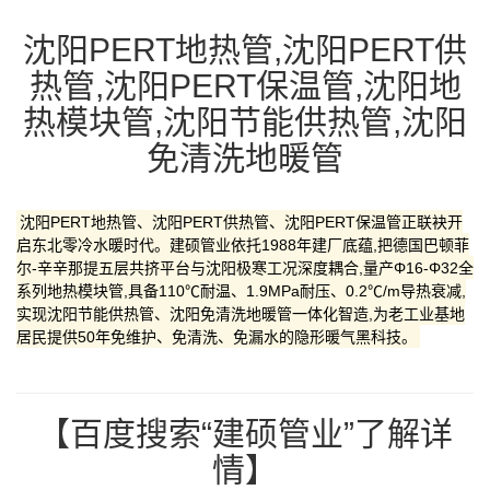
沈阳PERT地热管,沈阳PERT供
热管,沈阳PERT保温管,沈阳地
热模块管,沈阳节能供热管,沈阳
免清洗地暖管
沈阳PERT地热管、沈阳PERT供热管、沈阳PERT保温管正联袂开
启东北零冷水暖时代。建硕管业依托1988年建厂底蕴,把德国巴顿菲
尔-辛辛那提五层共挤平台与沈阳极寒工况深度耦合,量产Φ16-Φ32全
系列地热模块管,具备110℃耐温、1.9MPa耐压、0.2℃/m导热衰减,
实现沈阳节能供热管、沈阳免清洗地暖管一体化智造,为老工业基地
居民提供50年免维护、免清洗、免漏水的隐形暖气黑科技。
【百度搜索“建硕管业”了解详
情】