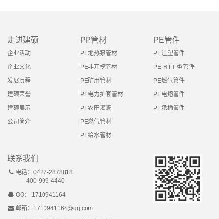
走进建硕
PP管材
PE管件
企业活动
PE地热泵管材
PE注塑管件
企业文化
PE非开挖管材
PE-RTⅡ型管件
发展历程
PE矿用管材
PE燃气管件
建硕荣誉
PE电力护套管材
PE电熔管件
建硕展示
PE农田灌溉
PE承插管件
公司简介
PE燃气管材
PE给水管材
联系我们
电话：0427-2878818
400-999-4440
QQ： 1710941164
邮箱：1710941164@qq.com