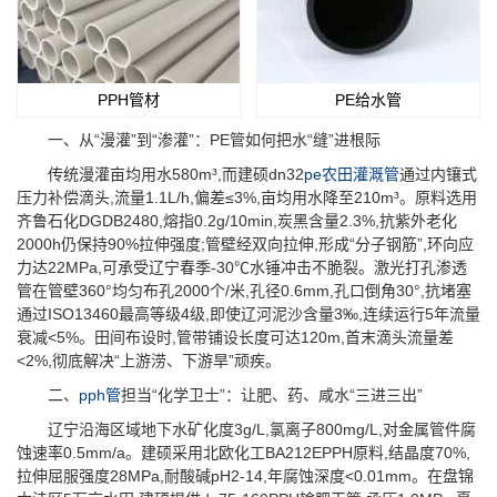
PPH管材
PE给水管
一、从“漫灌”到“渗灌”：PE管如何把水“缝”进根际
传统漫灌亩均用水580m³,而建硕dn32
pe农田灌溉管
通过内镶式
压力补偿滴头,流量1.1L/h,偏差≤3%,亩均用水降至210m³。原料选用
齐鲁石化DGDB2480,熔指0.2g/10min,炭黑含量2.3%,抗紫外老化
2000h仍保持90%拉伸强度;管壁经双向拉伸,形成“分子钢筋”,环向应
力达22MPa,可承受辽宁春季-30℃水锤冲击不脆裂。激光打孔渗透
管在管壁360°均匀布孔2000个/米,孔径0.6mm,孔口倒角30°,抗堵塞
通过ISO13460最高等级4级,即使辽河泥沙含量3‰,连续运行5年流量
衰减<5%。田间布设时,管带铺设长度可达120m,首末滴头流量差
<2%,彻底解决“上游涝、下游旱”顽疾。
二、
pph管
担当“化学卫士”：让肥、药、咸水“三进三出”
辽宁沿海区域地下水矿化度3g/L,氯离子800mg/L,对金属管件腐
蚀速率0.5mm/a。建硕采用北欧化工BA212EPPH原料,结晶度70%,
拉伸屈服强度28MPa,耐酸碱pH2-14,年腐蚀深度<0.01mm。在盘锦