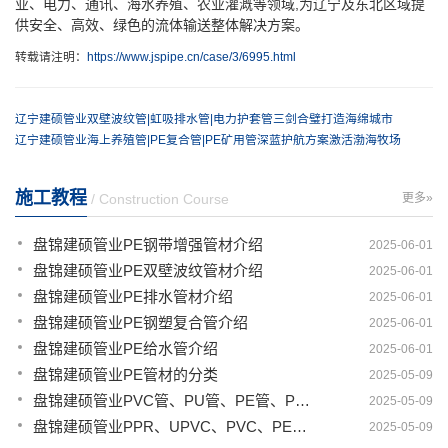
业、电力、通讯、海水养殖、农业灌溉等领域,为辽宁及东北区域提
供安全、高效、绿色的流体输送整体解决方案。
转载请注明：
https://www.jspipe.cn/case/3/6995.html
辽宁建硕管业双壁波纹管|虹吸排水管|电力护套管三剑合璧打造海绵城市
辽宁建硕管业海上养殖管|PE复合管|PE矿用管深蓝护航方案激活渤海牧场
施工教程
/ Construction Course
更多»
盘锦建硕管业PE钢带增强管材介绍
2025-06-01
盘锦建硕管业PE双壁波纹管材介绍
2025-06-01
盘锦建硕管业PE排水管材介绍
2025-06-01
盘锦建硕管业PE钢塑复合管介绍
2025-06-01
盘锦建硕管业PE给水管介绍
2025-06-01
盘锦建硕管业PE管材的分类
2025-05-09
盘锦建硕管业PVC管、PU管、PE管、PP管有那些区别
2025-05-09
盘锦建硕管业PPR、UPVC、PVC、PERT、PE、HDPE塑料管材详解
2025-05-09