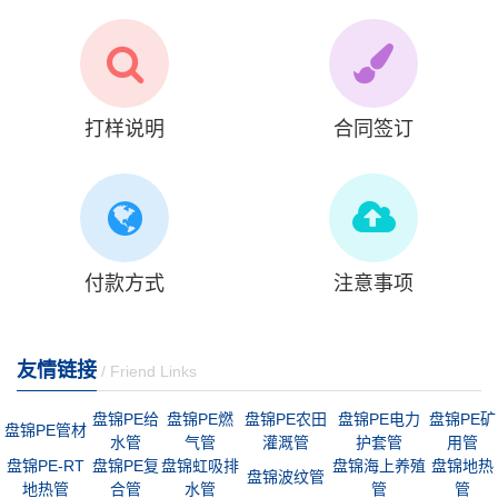
打样说明
合同签订
付款方式
注意事项
友情链接
/ Friend Links
盘锦PE给
盘锦PE燃
盘锦PE农田
盘锦PE电力
盘锦PE矿
盘锦PE管材
水管
气管
灌溉管
护套管
用管
盘锦PE-RT
盘锦PE复
盘锦虹吸排
盘锦海上养殖
盘锦地热
盘锦波纹管
地热管
合管
水管
管
管