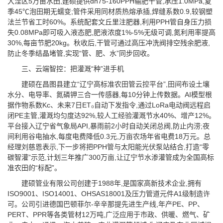
大洼区5万亩水田,建硕提供dn75-160PPH输肥干管,承压1.0MPa,夏
季45℃泡田期无蠕变;管件采用同材质热熔承插,焊缝系数0.9,较钢塑
法兰节省工时60%。系统配套文丘里注肥器,利用PPH管自身压力损
失0.08MPa即可吸入液态肥,肥液浓度1%-5%无级可调,氮利用率提高
30%,每亩节肥20kg。秋收后,干管可通过高压冲洗阀排空残余肥液,
防止冬季结晶堵管,实现“管、肥、水”同步回收。
三、云端智控：把灌溉“种”进手机
建硕在昌图县建立“辽宁高标准农田管云控平台”,田间布设土壤
水分、电导率、氮磷钾三合一传感器,每10分钟上传数据。AI模型根
据作物系数Kc、未来7日ET₀自动下发指令,通过LoRa电动阀远程启
闭PE主管,灌溉均匀度达92%,较人工经验灌溉节水40%、增产12%。
平台接入辽宁省气象局API,暴雨前2小时自动关闭总阀,防止内涝;夜
间利用谷电抽水,每度电费降低0.3元,万亩农场年省电费18万元。总
经理刘慈恩表示,下一步将把PPH管与太阳能光伏泵站结合,打造“零
碳智灌”示范,计划三年推广300万亩,让辽宁节水渗灌管成为全国高标
准农田的“标配”。
建硕管业有限公司创建于1988年,是国家高新技术企业,拥有
ISO9001、ISO14001、OHSAS18001及压力管道元件A1级制造许
可。公司引进德国巴顿菲尔-辛辛那提先进生产线,年产PE、PP、
PERT、PPR等各类管材12万吨,广泛应用于市政、供暖、燃气、矿