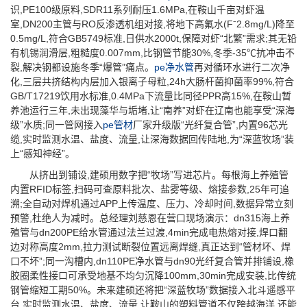
识,PE100级原料,SDR11系列耐压1.6MPa,在鞍山千亩对虾温
室,DN200主管与RO反渗透机组对接,将地下高氟水(F⁻2.8mg/L)降至
0.5mg/L,符合GB5749标准,日供水2000t,保障对虾“北繁”需求;其无铅
有机锡润滑层,粗糙度0.007mm,比钢管节能30%,冬季-35℃抗冲击不
裂,解决钢都设施冬季“爆管”痛点。
pe净水管
再对循环水进行二次净
化,三层共挤结构内层加入银离子母粒,24h大肠杆菌抑菌率99%,符合
GB/T17219饮用水标准,0.4MPa下流量比同径PPR高15%,在鞍山暂
养池运行三年,未出现藻华与垢堵,让“南养”对虾在辽南也能享受“深海
级”水质;同一管网接入
pe管材
厂家升级版“光纤复合管”,内置96芯光
缆,实时监测水温、盐度、流量,让深海数据回传陆地,为“深蓝牧场”装
上“感知神经”。
从挤出到铺设,建硕用数字把“牧场”写进芯片。每根海上养殖管
内置RFID标签,扫码可查原料批次、盐雾等级、熔接参数,25年可追
溯;全自动对焊机通过APP上传温度、压力、冷却时间,数据异常立刻
预警,杜绝人为减时。总经理刘慈恩在营口现场演示：dn315海上养
殖管与dn200PE给水管通过法兰过渡,4min完成电热熔对接,焊口翻
边对称高度2mm,拉力测试断裂位置远离焊缝,真正达到“管材坏、焊
口不坏”;同一沟槽内,dn110PE净水管与dn90光纤复合管并排铺设,橡
胶圈柔性接口可承受地基不均匀沉降100mm,30min完成安装,比传统
钢管缩短工期50%。未来建硕还将把“深蓝牧场”数据接入北斗遥感平
台,实时监测水温、盐度、流量,让鞍山的塑料管道不仅跨越海洋,还能