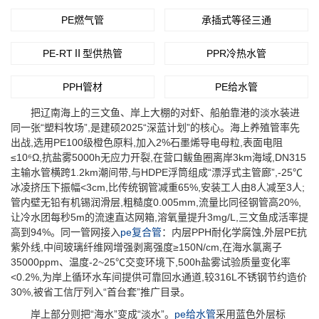
PE燃气管
承插式等径三通
PE-RTⅡ型供热管
PPR冷热水管
PPH管材
PE给水管
把辽南海上的三文鱼、岸上大棚的对虾、船舶靠港的淡水装进
同一张“塑料牧场”,是建硕2025“深蓝计划”的核心。海上养殖管率先
出战,选用PE100级橙色原料,加入2%石墨烯导电母粒,表面电阻
≤10⁶Ω,抗盐雾5000h无应力开裂,在营口鲅鱼圈离岸3km海域,DN315
主输水管横跨1.2km潮间带,与HDPE浮筒组成“漂浮式主管廊”,-25℃
冰凌挤压下振幅<3cm,比传统钢管减重65%,安装工人由8人减至3人;
管内壁无铅有机锡润滑层,粗糙度0.005mm,流量比同径钢管高20%,
让冷水团每秒5m的流速直达网箱,溶氧量提升3mg/L,三文鱼成活率提
高到94%。同一管网接入
pe复合管
：内层PPH耐化学腐蚀,外层PE抗
紫外线,中间玻璃纤维网增强剥离强度≥150N/cm,在海水氯离子
35000ppm、温度-2~25℃交变环境下,500h盐雾试验质量变化率
<0.2%,为岸上循环水车间提供可靠回水通道,较316L不锈钢节约造价
30%,被省工信厅列入“首台套”推广目录。
岸上部分则把“海水”变成“淡水”。
pe给水管
采用蓝色外层标