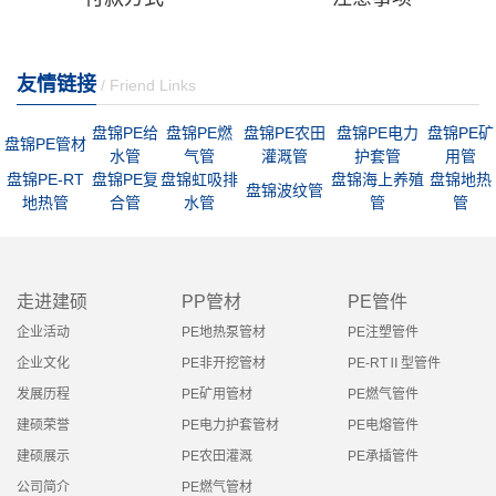
友情链接
/ Friend Links
盘锦PE给
盘锦PE燃
盘锦PE农田
盘锦PE电力
盘锦PE矿
盘锦PE管材
水管
气管
灌溉管
护套管
用管
盘锦PE-RT
盘锦PE复
盘锦虹吸排
盘锦海上养殖
盘锦地热
盘锦波纹管
地热管
合管
水管
管
管
走进建硕
PP管材
PE管件
企业活动
PE地热泵管材
PE注塑管件
企业文化
PE非开挖管材
PE-RTⅡ型管件
发展历程
PE矿用管材
PE燃气管件
建硕荣誉
PE电力护套管材
PE电熔管件
建硕展示
PE农田灌溉
PE承插管件
公司简介
PE燃气管材