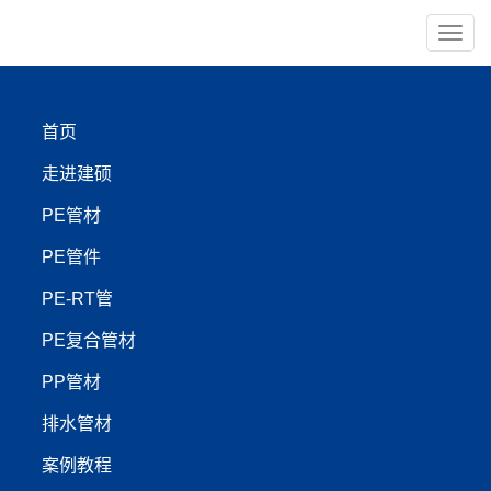
导
航
×
首页
PE管材
PE管件
走进建硕
PE-RT管
PP管材
PE管材
PE管件
【管材服务:400-999-4440】
PE-RT管
PE复合管材
鞍山建硕海上养殖管|PE复
PP管材
合管|PE给水管|PE净水
排水管材
管|PE管材厂家深蓝牧场
案例教程