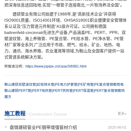
把深海信息送回陆地,实现“一根管子连接南北,一片牧场养活全国”。
建硕管业有限公司始建于1988年,是“高新技术企业”并获得
ISO9001质量、ISO14001环境、OHSAS18001职业健康安全管理体
系认证及“压力管道元件制造”A1级许可证。公司拥有德国
battrenfeld-cincinnati先进生产设备,产品涵盖PE、PERT、PPR、双
壁波纹管、海上养殖管、PE复合管、PE给水管、PE净水管、PE管
材厂家等全系列,广泛应用于市政、燃气、给水、矿业、地热、电
力、通讯、海水养殖、农业灌溉等领域,为鞍山及全国客户提供一站
式管道系统解决方案。
转载请注明：
https://www.jspipe.cn/case/3/6981.html
鞍山建硕双壁波纹管|虹吸排水管|PE电力护套管|PE矿用管|PE复合管钢都雨电
鞍山建硕PERT管|PERT地热管|PERT供热管|PERT保温管|PERT复合管钢都热
魔方
施工教程
/ Construction Course
更多»
盘锦建硕管业PE钢带增强管材介绍
2025-06-01