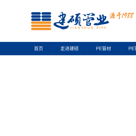
首页
走进建硕
PE管材
PE