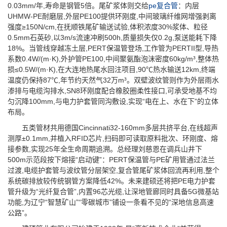
0.03mm/年,寿命是钢管5倍。尾矿浆体则交给
pe复合管
：内层
UHMW-PE耐磨层,外层PE100提供环刚度,中间玻璃纤维网增强剥离
强度≥150N/cm,在抚顺铁尾矿输送试验,体积浓度30%浆体、粒径
0.5mm石英砂,以3m/s流速冲刷500h,质量损失仅0.2g,泵送能耗下降
18%。当管线穿越冻土层,PERT保温管登场,工作管为PERTII型,导热
系数0.4W/(m·K),外护管PE100,中间聚氨酯泡沫密度60kg/m³,整体热
损≤0.5W/(m·K),在大连地热尾水回注项目,90℃热水输送12km,终端
温度仍保持87℃,年节约天然气32万m³。双壁波纹管则作为外层雨水
渗排与电缆沟排水,SN8环刚度配合橡胶圈柔性接口,可承受地基不均
匀沉降100mm,与电力护套管同沟敷设,实现“电在上、水在下”的立体
布局。
五类管材共用德国Cincinnati32-160mm多层共挤平台,在线超声
测厚±0.1mm,并植入RFID芯片,扫码即可读取原料批次、环刚度、熔
接参数,实现25年全生命周期追溯。总经理刘慈恩在调兵山井下
500m示范段按下熔接“启动键”：PERT保温管与PE矿用管通过法兰
过渡,电缆护套管与波纹管分层架空,复合管尾矿浆体回流再利用,整个
系统碳排放较传统钢管方案降低42%。未来建硕还将把PE电力护套
管升级为“光纤复合管”,内置96芯光缆,让深地管廊同时具备5G微基站
功能,为辽宁“智慧矿山”“零碳城市”铺设一条看不见的“深地信息高速
公路”。