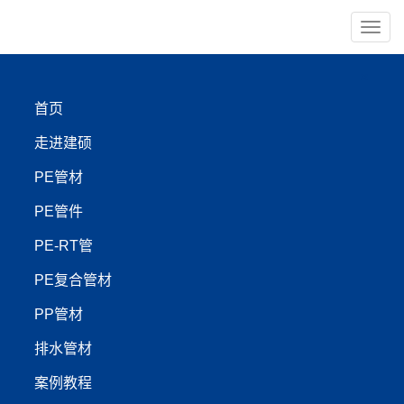
导
航
×
首页
PE管材
PE管件
走进建硕
PE-RT管
PP管材
PE管材
PE管件
【管材服务:400-999-4440】
PE-RT管
PE复合管材
辽宁建硕PE电力护套管|双
PP管材
壁波纹管|PE矿用管|PE复
排水管材
合管|PERT保温管深地空
案例教程
间