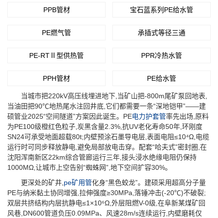
PPB管材
宝石蓝系列PE给水管
PE燃气管
承插式等径三通
PE-RTⅡ型供热管
PPR冷热水管
PPH管材
PE给水管
当城市把220kV高压线埋进地下,当矿山把-800m尾矿泵回地表,
当油田把90℃地热尾水注回井底,它们都需要一条“深地铠甲”——建
硕管业2025“空间隧道”方案因此诞生。PE
电力护套管
率先出场,原料
为PE100级橙红色粒子,炭黑含量2.3%,抗UV老化寿命50年,环刚度
SN24可承受地面超载80t;内壁预涂石墨导电层,表面电阻≤10⁴Ω,电缆
运行时可同步释放静电,避免局部放电击穿。配套“哈夫式”密封圈,在
沈阳浑南新区22km综合管廊运行三年,接头浸水绝缘电阻仍保持
1000MΩ,让城市上空告别“蜘蛛网”,地下空间扩容30%。
更深处的矿井,
pe矿用管
化身“黑色蛟龙”。建硕采用超高分子量
PE与纳米黏土协同增强,拉伸强度≥30MPa,落锤冲击(-20℃)不破裂;
双层共挤结构内层抗静电≤1×10⁶Ω,外层阻燃V-0级,在阜新某煤矿回
风巷,DN600管道负压0.09MPa、风速28m/s连续运行,内壁磨耗仅