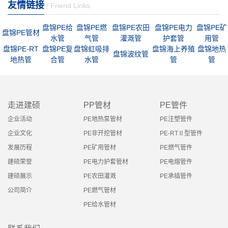
友情链接
/ Friend Links
盘锦PE给
盘锦PE燃
盘锦PE农田
盘锦PE电力
盘锦PE矿
盘锦PE管材
水管
气管
灌溉管
护套管
用管
盘锦PE-RT
盘锦PE复
盘锦虹吸排
盘锦海上养殖
盘锦地热
盘锦波纹管
地热管
合管
水管
管
管
走进建硕
PP管材
PE管件
企业活动
PE地热泵管材
PE注塑管件
企业文化
PE非开挖管材
PE-RTⅡ型管件
发展历程
PE矿用管材
PE燃气管件
建硕荣誉
PE电力护套管材
PE电熔管件
建硕展示
PE农田灌溉
PE承插管件
公司简介
PE燃气管材
PE给水管材