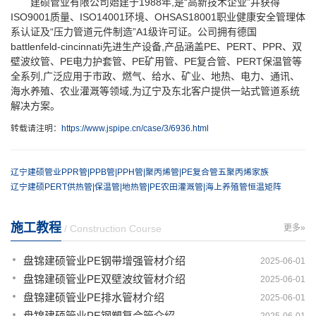
建硕管业有限公司始建于1988年,是“高新技术企业”并获得
ISO9001质量、ISO14001环境、OHSAS18001职业健康安全管理体
系认证及“压力管道元件制造”A1级许可证。公司拥有德国
battlenfeld-cincinnati先进生产设备,产品涵盖PE、PERT、PPR、双
壁波纹管、PE电力护套管、PE矿用管、PE复合管、PERT保温管等
全系列,广泛应用于市政、燃气、给水、矿业、地热、电力、通讯、
海水养殖、农业灌溉等领域,为辽宁及东北客户提供一站式管道系统
解决方案。
转载请注明：
https://www.jspipe.cn/case/3/6936.html
辽宁建硕管业PPR管|PPB管|PPH管|聚丙烯管|PE复合管五聚丙烯家族
辽宁建硕PERT供热管|保温管|地热管|PE农田灌溉管|海上养殖管恒温矩阵
施工教程
/ Construction Course
更多»
盘锦建硕管业PE钢带增强管材介绍
2025-06-01
盘锦建硕管业PE双壁波纹管材介绍
2025-06-01
盘锦建硕管业PE排水管材介绍
2025-06-01
盘锦建硕管业PE钢塑复合管介绍