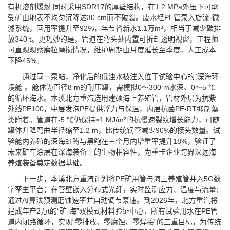
有机溶剂爆燃;同时采用SDR17的厚壁结构，在1.2 MPa外压下可承
受矿山地表不均匀沉降达30 cm而不破裂。废水经PE管泵入旋流-微
滤系统，回用率提升至92%，年节省新水1.1万m³，相当于减少碳排
放340 t。更巧妙的是，管道在弯头处内置可拆卸透明视窗，工程师
可直观观察磨粒磨损情况，维护周期由月度延长至季度，人工成本
下降45%。
通过同一泵站，净化后的低浊水被注入位于试验中心的“深海环
境舱”。舱体为直径8 m的耐压罐，需模拟0～300 m水深、0～5 ℃
的循环海水。本溪北方重汽选用建硕海上养殖管，管材外层为抗紫
外线PE100，中层发泡PE提供浮力与保温，内层抗菌PE-RT抑制藻
类附着。管道在-5 ℃仍保持≥1 MJ/m²的抗慢速裂纹增长能力，可随
罐体升降弯曲半径缩至1.2 m，比传统钢管减少90%的接头数量。试
验舱内养殖的深海虹鳟与黑鲍在三个月内增重率提升18%，验证了
未来矿车涂层在深海装备上的生物相容性，为重卡企业跨界深远海
养殖装备奠定数据基础。
下一步，本溪北方重汽计划将PE矿用管与海上养殖管并入5G数
字孪生平台：在管壁嵌入分布式光纤，实时监测应力、温度与流量;
通过AI算法预测磨蚀速率并自动调节泵速。到2026年，北方重汽将
建成年产2万t的“矿-海”双模式材料验证中心，所有试验用水在PE管
道内闭路循环，实现“零排放、零腐蚀、零焊接”的三重目标，为传统