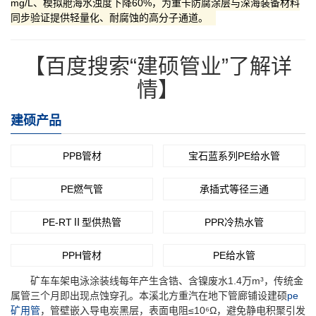
mg/L、模拟舱海水浊度下降60%，为重卡防腐涂层与深海装备材料
同步验证提供轻量化、耐腐蚀的高分子通道。
【百度搜索“建硕管业”了解详
情】
建硕产品
PPB管材
宝石蓝系列PE给水管
PE燃气管
承插式等径三通
PE-RTⅡ型供热管
PPR冷热水管
PPH管材
PE给水管
矿车车架电泳涂装线每年产生含锆、含镍废水1.4万m³，传统金
属管三个月即出现点蚀穿孔。本溪北方重汽在地下管廊铺设建硕
pe
矿用管
，管壁嵌入导电炭黑层，表面电阻≤10⁶Ω，避免静电积聚引发