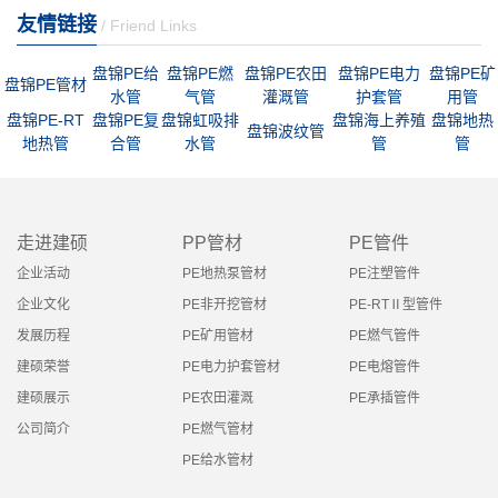
友情链接
/ Friend Links
盘锦PE给
盘锦PE燃
盘锦PE农田
盘锦PE电力
盘锦PE矿
盘锦PE管材
水管
气管
灌溉管
护套管
用管
盘锦PE-RT
盘锦PE复
盘锦虹吸排
盘锦海上养殖
盘锦地热
盘锦波纹管
地热管
合管
水管
管
管
走进建硕
PP管材
PE管件
企业活动
PE地热泵管材
PE注塑管件
企业文化
PE非开挖管材
PE-RTⅡ型管件
发展历程
PE矿用管材
PE燃气管件
建硕荣誉
PE电力护套管材
PE电熔管件
建硕展示
PE农田灌溉
PE承插管件
公司简介
PE燃气管材
PE给水管材