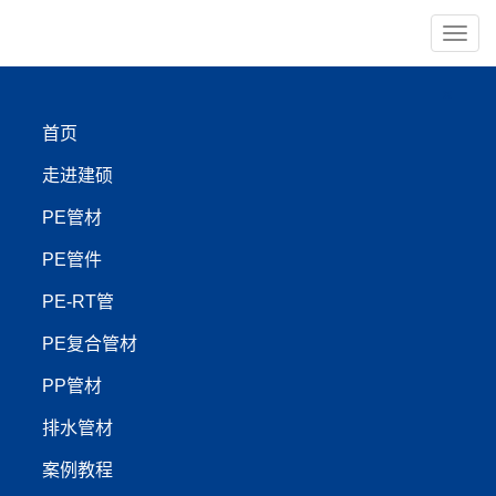
导
航
×
首页
PE管材
PE管件
走进建硕
PE-RT管
PP管材
PE管材
PE管件
【管材服务:400-999-4440】
PE-RT管
PE复合管材
本溪北方重汽×建硕管业：
PP管材
PE矿用管联袂海上养殖
排水管材
管，矿车涂装车间的“陆地
案例教程
矿井”与“深海牧场”双向奔