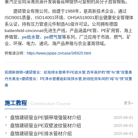
重汽企业向深海资源开发装备延伸提供可复制的高分子血管模板。
建硕管业有限公司，始建于1988年，是高新技术企业，通过
ISO9001质量、ISO14001环境、OHSAS18001职业健康安全管理体
系认证，持有压力管道元件制造A1级许可证。公司拥有德国
battenfeld-cincinnati先进生产线，产品涵盖PE管、PE矿用管、海上
养殖管、
pe给水管
、
pe燃气管
等系列，广泛应用于市政、燃气、矿
业、环保、电力、通讯、海产品养殖与农业灌溉领域。
转载请注明：
https://www.jspipe.cn/case/3/6920.html
抚顺新钢铁×建硕管业：虹吸排水管牵手PE给水管,百年高炉的“雨”与“泉”双重奏
丹东奥龙×建硕管业：PE净水管邂逅虹吸排水管,射线检测车间的“纯”与“快”双重
奏
施工教程
/ Construction Course
更多»
盘锦建硕管业PE钢带增强管材介绍
2025-06-01
盘锦建硕管业PE双壁波纹管材介绍
2025-06-01
盘锦建硕管业PE排水管材介绍
2025-06-01