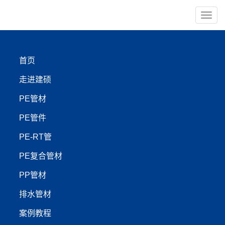
导
航
×
首页
PE管材
PE管件
走进建硕
PE-RT管
PP管材
PE管材
PE管件
【管材服务:400-999-4440】
PE-RT管
PE复合管材
阜新德尔×建硕管业：PE
PP管材
灌溉管与PE管在EPS冷却
排水管材
回路的绿意脉动
案例教程