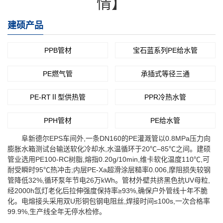
情】
建硕产品
PPB管材
宝石蓝系列PE给水管
PE燃气管
承插式等径三通
PE-RTⅡ型供热管
PPR冷热水管
PPH管材
PE给水管
阜新德尔EPS车间外,一条DN160的PE灌溉管以0.8MPa压力向
膨胀水箱测试台输送软化冷却水,水温循环于20℃–85℃之间。建硕
管业选用PE100-RC树脂,熔指0.20g/10min,维卡软化温度110℃,可
耐受瞬时95℃热冲击;内层PE-Xa超滑涂层糙率0.006,摩阻损失较钢
管降低32%,循环泵年节电26万kWh。管材外壁共挤黑色抗UV母粒,
经2000h氙灯老化后拉伸强度保持率≥93%,确保户外管线十年不脆
化。电熔接头采用双U形铜包钢电阻丝,焊接时间≤100s,一次合格率
99.9%,生产线全年无停水检修。