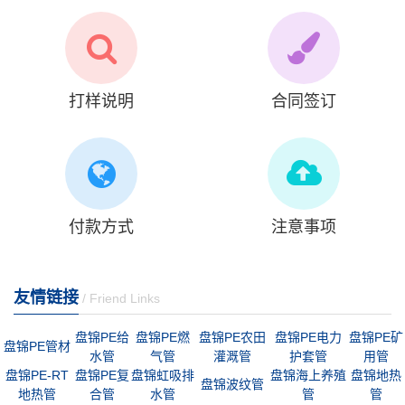
打样说明
合同签订
付款方式
注意事项
友情链接
/ Friend Links
盘锦PE给
盘锦PE燃
盘锦PE农田
盘锦PE电力
盘锦PE矿
盘锦PE管材
水管
气管
灌溉管
护套管
用管
盘锦PE-RT
盘锦PE复
盘锦虹吸排
盘锦海上养殖
盘锦地热
盘锦波纹管
地热管
合管
水管
管
管