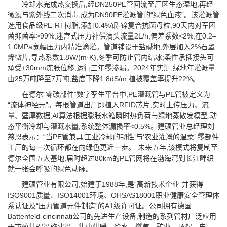
冷却水完成热交换后,经DN250PE管回流至厂区生态湿地,再经
微滤与紫外线二次消毒,成为DN90PE灌溉管的“绿色血液”。该灌溉管
选用食品级PE-RT树脂,添加0.4%银-锌复合抗菌母粒,90天内对军团
菌抑菌率>99%;迷宫式压力补偿滴头流量2L/h,偏差系数<2%,在0.2–
1.0MPa宽幅压力内精准滴灌。管道铺设于盐碱地,外层加入2%石墨
烯微片,导热系数1.8W/(m·K),冬季可防止管内结冰;柔性承插接头可
承受±30mm冻胀位移,运行三年零渗漏。2024年实测,绿地年灌溉量
由25万吨降至7万吨,盐度下降1.8dS/m,植被覆盖率提升22%。
在德尔“零碳部件”数字孪生平台中,PE灌溉管与PE管被定义为
“流体神经元”。每根管道出厂即植入RFID芯片,实时上传压力、流
量、壁厚数据;AI算法根据膨胀水箱瞬时热负荷与绿地蒸散发模型,动
态平衡冷却与灌溉水量,系统整体漏损率<0.5%。建硕管业总经理刘
慈恩表示：“当PE管兼具‘工业冷却的韧性’与‘农业灌溉的温柔’,零部件
工厂的每一次循环都在向绿色更近一步。”未来五年,该模式将复制至
德尔全国五大基地,届时超过80km的PE管网将在渤海湾到长江畔织
就一张会呼吸的绿色动脉。
建硕管业有限公司,始建于1988年,是“高新技术企业”并获得
ISO9001质量、ISO14001环境、OHSAS18001职业健康安全管理体
系认证及“压力管道元件制造”的A1级许可证。公司拥有德国
Battenfeld-cincinnati公司的先进生产设备,制造的系列管材广泛应用