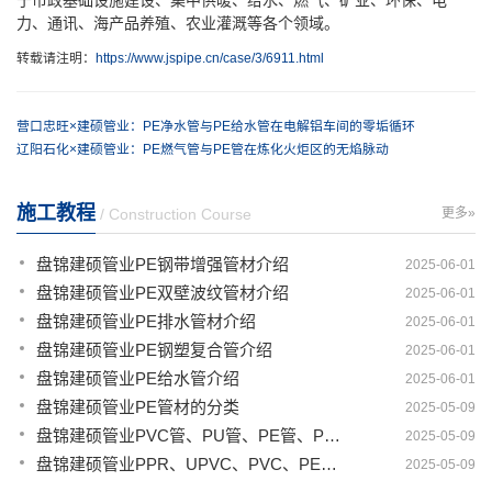
于市政基础设施建设、集中供暖、给水、燃气、矿业、环保、电
力、通讯、海产品养殖、农业灌溉等各个领域。
转载请注明：
https://www.jspipe.cn/case/3/6911.html
营口忠旺×建硕管业：PE净水管与PE给水管在电解铝车间的零垢循环
辽阳石化×建硕管业：PE燃气管与PE管在炼化火炬区的无焰脉动
施工教程
/ Construction Course
更多»
盘锦建硕管业PE钢带增强管材介绍
2025-06-01
盘锦建硕管业PE双壁波纹管材介绍
2025-06-01
盘锦建硕管业PE排水管材介绍
2025-06-01
盘锦建硕管业PE钢塑复合管介绍
2025-06-01
盘锦建硕管业PE给水管介绍
2025-06-01
盘锦建硕管业PE管材的分类
2025-05-09
盘锦建硕管业PVC管、PU管、PE管、PP管有那些区别
2025-05-09
盘锦建硕管业PPR、UPVC、PVC、PERT、PE、HDPE塑料管材详解
2025-05-09