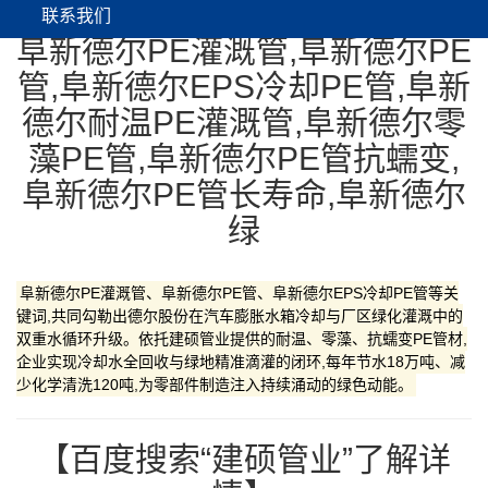
联系我们
阜新德尔PE灌溉管,阜新德尔PE
管,阜新德尔EPS冷却PE管,阜新
德尔耐温PE灌溉管,阜新德尔零
藻PE管,阜新德尔PE管抗蠕变,
阜新德尔PE管长寿命,阜新德尔
绿
阜新德尔PE灌溉管、阜新德尔PE管、阜新德尔EPS冷却PE管等关
键词,共同勾勒出德尔股份在汽车膨胀水箱冷却与厂区绿化灌溉中的
双重水循环升级。依托建硕管业提供的耐温、零藻、抗蠕变PE管材,
企业实现冷却水全回收与绿地精准滴灌的闭环,每年节水18万吨、减
少化学清洗120吨,为零部件制造注入持续涌动的绿色动能。
【百度搜索“建硕管业”了解详