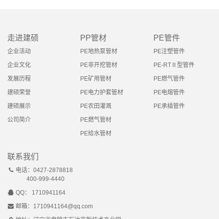
走进建硕
PP管材
PE管件
企业活动
PE地热泵管材
PE注塑管件
企业文化
PE非开挖管材
PE-RTⅡ型管件
发展历程
PE矿用管材
PE燃气管件
建硕荣誉
PE电力护套管材
PE电熔管件
建硕展示
PE农田灌溉
PE承插管件
公司简介
PE燃气管材
PE给水管材
联系我们
电话：0427-2878818
400-999-4440
QQ： 1710941164
邮箱：1710941164@qq.com