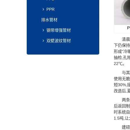
PPR
排水管材
钢带增强管材
清晨的太
双壁波纹管材
下仍保持
形成“冷
抽检,孔
22℃。
与其并肩
使用无脆
短30%
改造后,
两条管道
后返回制
时系统自
1.5吨
建硕管业