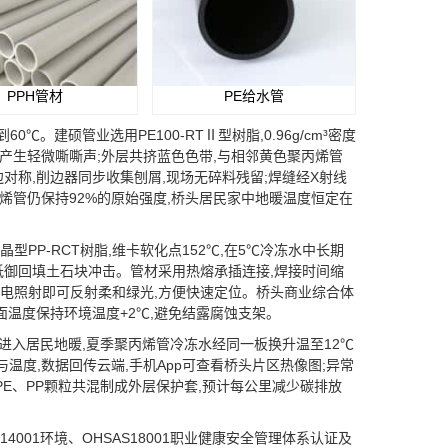
PPH管材
PE给水管
建硕管业选用PE100-RTⅡ型树脂,0.96g/cm³密度
动仅产生轻微嘶嘶声;外层共挤蓝色色带,与相邻黄色聚丙烯管
对称,削边器同步收集刨屑,现场无碎料残留;焊缝经X射线
聚乙烯管仍保持92%的原始强度,桥头居民家中地暖温度恒定在
PP-RCT树脂,维卡软化点152℃,在5℃冷冻水中长期
,可抵御回填土石块冲击。管材采用热熔承插连接,焊接时间缩
巡检手电照射即可反射柔和绿光,方便快速定位。桥头商业综合体
面温度保持环境温度+2℃,避免结露腐蚀支架。
入居民地暖,夏季聚丙烯管冷冻水经同一板换升温至12℃
温度,数据回传云端,手机App可查看桥头片区热像图;异常
E、PP颗粒共混制成外层保护套,预计每公里减少碳排放
14001环境、OHSAS18001职业健康安全管理体系认证及