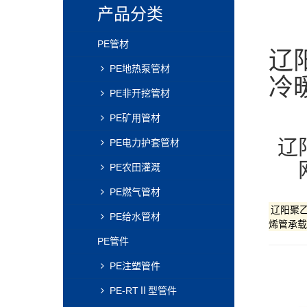
产品分类
PE管材
辽
PE地热泵管材
冷
PE非开挖管材
PE矿用管材
辽
PE电力护套管材
PE农田灌溉
PE燃气管材
辽阳聚
PE给水管材
烯管承载
PE管件
PE注塑管件
PE-RTⅡ型管件