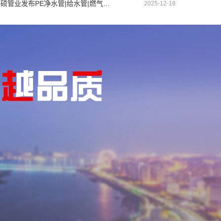
盘锦建硕管业发布PE净水管|给水管|燃气管|PERT供热管|电力护套管智慧生产新范式
2025-12-18