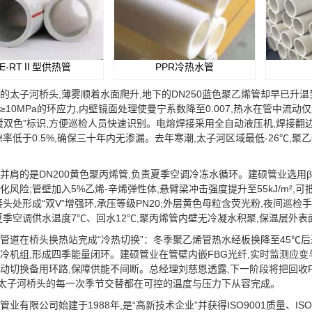
PE-RTⅡ型供热管
PPR冷热水管
子河桥头,薄雾顺着水面爬升,地下的DN250蓝色聚乙烯管却早已升温到60℃。
≥10MPa的环应力,内壁镜面处理使曼宁系数降至0.007,热水在管中流
暖双色”标识,方便巡检人员快速识别。电熔焊接采用全自动液压机,焊接翻边
隙率低于0.5%,确保三十年内无渗漏。去年寒潮,太子河区域最低-26℃,
的是DN200黄色聚丙烯管,负责夏季空调冷冻水循环。建硕管业选用β晶型
化风险;管壁加入5%乙烯-辛烯弹性体,悬臂梁冲击强度提升至55kJ/m²
,接头处形成“双V”增强环,承压等级PN20;外层黄色母粒含荧光粉,夜间
夏季空调供水温度7℃、回水12℃,聚丙烯管内壁无冷凝水积聚,保温层外表
在桥头换热站完成“冷热切换”：冬季聚乙烯管热水经板换降至45℃后进
冷机组,形成四季能量闭环。建硕管业在管壁内嵌FBG光纤,实时监测应变与
动切换备用环路,保障供能不间断。总经理刘慈恩透露,下一阶段将把回收P
,让太子河桥头的每一次季节交替都在可控的温度与压力下从容完成。
有限公司始建于1988年,是“高新技术企业”并获得ISO9001质量、ISO