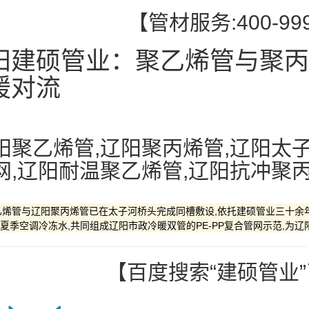
【管材服务:400-999
阳建硕管业：聚乙烯管与聚丙
暖对流
阳聚乙烯管,辽阳聚丙烯管,辽阳太子
网,辽阳耐温聚乙烯管,辽阳抗冲聚
乙烯管与辽阳聚丙烯管已在太子河桥头完成同槽敷设,依托建硕管业三十余年
夏季空调冷冻水,共同组成辽阳市政冷暖双管的PE-PP复合管网示范,为
【百度搜索“建硕管业