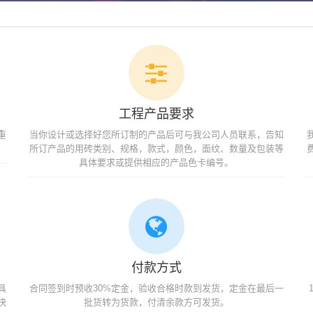
工程产品要求
重
当你设计或选择好您所订制的产品后可与我公司人员联系，告知
所订产品的用砖类别、规格，款式，颜色，面纹、数量及包装等
具体要求或提供相应的产品色卡编号。
付款方式
具
合同签到时预收30%定金，验收合格时款到发货，定金在最后一
快
批货转为货款，付清余款方可发货。