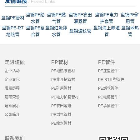
友情链接
/ Friend Links
盘锦PE给
盘锦PE燃
盘锦PE农田
盘锦PE电力
盘锦PE矿
盘锦PE管材
水管
气管
灌溉管
护套管
用管
盘锦PE-RT
盘锦PE复
盘锦虹吸排
盘锦海上养殖
盘锦地热
盘锦波纹管
地热管
合管
水管
管
管
走进建硕
PP管材
PE管件
企业活动
PE地热泵管材
PE注塑管件
企业文化
PE非开挖管材
PE-RTⅡ型管件
发展历程
PE矿用管材
PE燃气管件
建硕荣誉
PE电力护套管材
PE电熔管件
建硕展示
PE农田灌溉
PE承插管件
公司简介
PE燃气管材
PE给水管材
联系我们