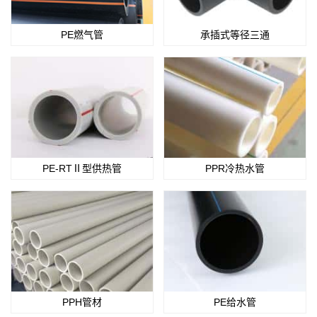
PE燃气管
承插式等径三通
PE-RTⅡ型供热管
PPR冷热水管
PPH管材
PE给水管