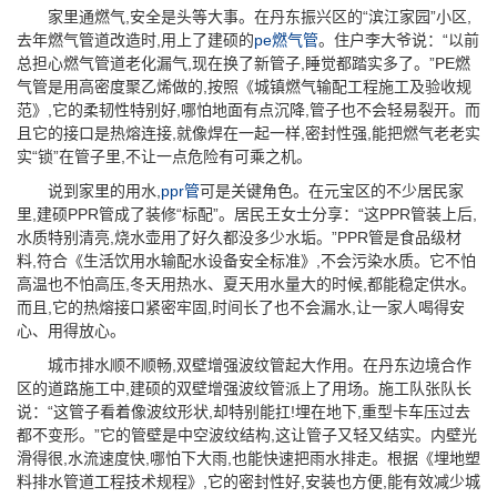
家里通燃气,安全是头等大事。在丹东振兴区的“滨江家园”小区,
去年燃气管道改造时,用上了建硕的
pe燃气管
。住户李大爷说：“以前
总担心燃气管道老化漏气,现在换了新管子,睡觉都踏实多了。”PE燃
气管是用高密度聚乙烯做的,按照《城镇燃气输配工程施工及验收规
范》,它的柔韧性特别好,哪怕地面有点沉降,管子也不会轻易裂开。而
且它的接口是热熔连接,就像焊在一起一样,密封性强,能把燃气老老实
实“锁”在管子里,不让一点危险有可乘之机。
说到家里的用水,
ppr管
可是关键角色。在元宝区的不少居民家
里,建硕PPR管成了装修“标配”。居民王女士分享：“这PPR管装上后,
水质特别清亮,烧水壶用了好久都没多少水垢。”PPR管是食品级材
料,符合《生活饮用水输配水设备安全标准》,不会污染水质。它不怕
高温也不怕高压,冬天用热水、夏天用水量大的时候,都能稳定供水。
而且,它的热熔接口紧密牢固,时间长了也不会漏水,让一家人喝得安
心、用得放心。
城市排水顺不顺畅,双壁增强波纹管起大作用。在丹东边境合作
区的道路施工中,建硕的双壁增强波纹管派上了用场。施工队张队长
说：“这管子看着像波纹形状,却特别能扛!埋在地下,重型卡车压过去
都不变形。”它的管壁是中空波纹结构,这让管子又轻又结实。内壁光
滑得很,水流速度快,哪怕下大雨,也能快速把雨水排走。根据《埋地塑
料排水管道工程技术规程》,它的密封性好,安装也方便,能有效减少城