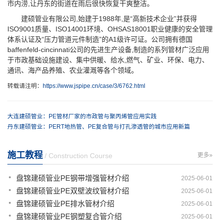
市内涝,让丹东的街道在雨后很快恢复干爽整洁。
建硕管业有限公司,始建于1988年,是“高新技术企业”并获得
ISO9001质量、ISO14001环境、OHSAS18001职业健康的安全管理
体系认证及“压力管道元件制造”的A1级许可证。公司拥有德国
baffenfeld-cincinnati公司的先进生产设备,制造的系列管材广泛应用
于市政基础设施建设、集中供暖、给水,燃气、矿业、环保、电力、
通讯、海产品养殖、农业灌溉等各个领域。
转载请注明：
https://www.jspipe.cn/case/3/6762.html
大连建硕管业：PE管材厂家的市政管与聚丙烯管应用实践
丹东建硕管业：PERT地热管、PE复合管与打孔渗透管的城市应用新篇
施工教程
/ Construction Course
更多»
盘锦建硕管业PE钢带增强管材介绍
2025-06-01
盘锦建硕管业PE双壁波纹管材介绍
2025-06-01
盘锦建硕管业PE排水管材介绍
2025-06-01
盘锦建硕管业PE钢塑复合管介绍
2025-06-01