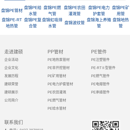
盘锦PE给
盘锦PE燃
盘锦PE农田
盘锦PE电力
盘锦PE矿
盘锦PE管材
水管
气管
灌溉管
护套管
用管
盘锦PE-RT
盘锦PE复
盘锦虹吸排
盘锦海上养殖
盘锦地热
盘锦波纹管
地热管
合管
水管
管
管
走进建硕
PP管材
PE管件
企业活动
PE地热泵管材
PE注塑管件
企业文化
PE非开挖管材
PE-RTⅡ型管件
发展历程
PE矿用管材
PE燃气管件
建硕荣誉
PE电力护套管材
PE电熔管件
建硕展示
PE农田灌溉
PE承插管件
公司简介
PE燃气管材
PE给水管材
联系我们