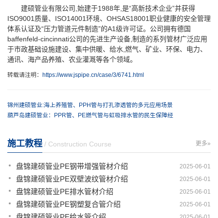
建硕管业有限公司,始建于1988年,是“高新技术企业”并获得
ISO9001质量、ISO14001环境、OHSAS18001职业健康的安全管理
体系认证及“压力管道元件制造”的A1级许可证。公司拥有德国
baffenfeld-cincinnati公司的先进生产设备,制造的系列管材广泛应用
于市政基础设施建设、集中供暖、给水,燃气、矿业、环保、电力、
通讯、海产品养殖、农业灌溉等各个领域。
转载请注明：
https://www.jspipe.cn/case/3/6741.html
锦州建硕管业:海上养殖管、PPH管与打孔渗透管的多元应用场景
葫芦岛建硕管业：PPR管、PE燃气管与虹吸排水管的民生保障经
施工教程
/ Construction Course
更多»
盘锦建硕管业PE钢带增强管材介绍
2025-06-01
盘锦建硕管业PE双壁波纹管材介绍
2025-06-01
盘锦建硕管业PE排水管材介绍
2025-06-01
盘锦建硕管业PE钢塑复合管介绍
2025-06-01
盘锦建硕管业PE给水管介绍
2025-06-01