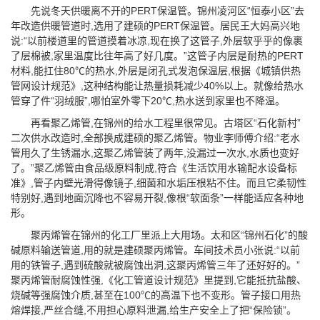
先说冬天供暖离不开的PERT保温管。锦州凌河区“恒泰小区”去
年改造供暖管道时,选用了建硕的PERT保温管。居民王大妈高兴地
说:“以前楼道里的管道摸着冰凉,现在换了这管子,外层软乎乎的像裹
了层棉被,家里温度比往年高了好几度。”这管子内层是耐热的PERT
材料,能扛住80℃的热水,外层是闭孔式发泡保温层,根据《城镇供热
管网设计规范》,这种结构能让热量损耗减少40%以上。就像给热水
管穿了件“羽绒服”,哪怕室外零下20℃,热水送到家里也不降温。
再看聚乙烯管,在锦州的给水工程里很常见。古塔区“石化新村”
二次供水改造时,全部换成建硕的聚乙烯管。物业李师傅介绍:“老水
管用久了生锈漏水,这聚乙烯管装了两年,没漏过一次水,水质也变好
了。”聚乙烯管由食品级原料制成,符合《生活饮用水输配水设备标
准》,管子内壁光滑得像镜子,细菌和水垢压根粘不住。而且它柔韧性
特别好,遇到地面沉降也不容易开裂,像根“软面条”一样能适应各种地
形。
聚丙烯管在锦州的化工厂里派上大用场。太和区“锦州石化”的酸
碱原料输送管道,用的就是建硕聚丙烯管。车间技术员小张说:“以前
用的铁管子,遇到硫酸就被腐蚀出洞,这聚丙烯管三年了还好好的。”
聚丙烯管耐腐蚀性强,《化工管道设计规范》里提到,它能抵抗盐酸、
烧碱等强腐蚀介质,甚至在100℃的高温下也不变形。管子接口用热
熔焊接,严丝合缝,不用担心原料泄漏,给生产安全上了把“保险锁”。