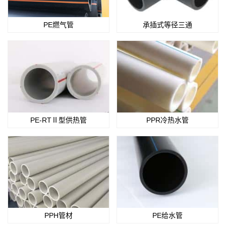
PE燃气管
承插式等径三通
PE-RTⅡ型供热管
PPR冷热水管
PPH管材
PE给水管