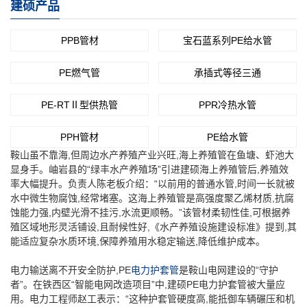
建硕产品
PPB管材
宝石蓝系列PE给水管
PE燃气管
承插式等径三通
PE-RTⅡ型供热管
PPR冷热水管
PPH管材
PE给水管
鞍山虽不靠海,但周边水产养殖产业兴旺,海上养殖管在鱼塘、虾池大
显身手。岫岩县的“绿丰水产养殖场”引进建硕海上养殖管后,养殖效
率大幅提升。负责人陈老板介绍：“以前用的普通水管,时间一长就被
水中微生物腐蚀,经常堵塞。这海上养殖管是高强度聚乙烯材质,抗腐
蚀能力强,内壁光滑不挂污,水流更顺畅。”该管材柔韧性佳,可根据养
殖区域地形灵活铺设,且耐候性好,《水产养殖设施建设标准》提到,其
能适应复杂水质环境,保障养殖用水稳定输送,降低维护成本。
电力输送离不开安全防护,PE
电力护套管
是鞍山电网建设的“守护
者”。在铁西区“智能电网改造项目”中,建硕PE电力护套管被大量应
用。电力工程师赵工表示：“这种护套管硬度高,能抵御车辆碾压和机