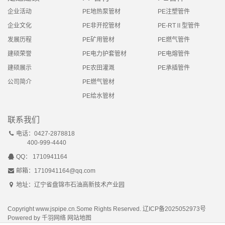
企业活动
PE地热泵管材
PE注塑管件
企业文化
PE非开挖管材
PE-RTⅡ型管件
发展历程
PE矿用管材
PE燃气管件
建硕荣誉
PE电力护套管材
PE电熔管件
建硕展示
PE农田灌溉
PE承插管件
公司简介
PE燃气管材
PE给水管材
联系我们
电话：0427-2878818
400-999-4440
QQ： 1710941164
邮箱：1710941164@qq.com
地址：辽宁省盘锦市石油高新技术产业园
Copyright www.jspipe.cn.Some Rights Reserved.
辽ICP备2025052973号
Powered by
千羽网络
网站地图