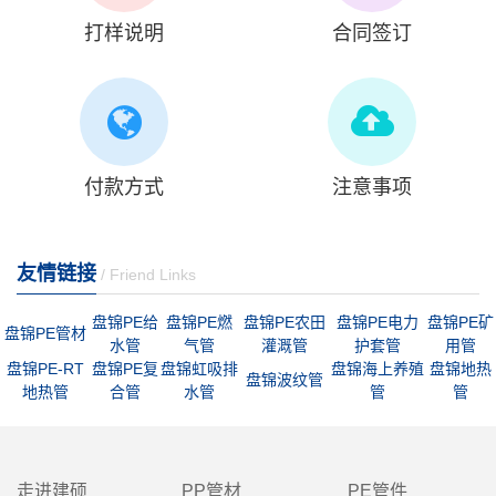
打样说明
合同签订
付款方式
注意事项
友情链接
/ Friend Links
盘锦PE给
盘锦PE燃
盘锦PE农田
盘锦PE电力
盘锦PE矿
盘锦PE管材
水管
气管
灌溉管
护套管
用管
盘锦PE-RT
盘锦PE复
盘锦虹吸排
盘锦海上养殖
盘锦地热
盘锦波纹管
地热管
合管
水管
管
管
走进建硕
PP管材
PE管件