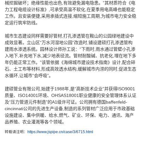
械挖掘破坏；绝缘性能也出色,有效避免漏电隐患。”其材质符合《电
力工程电缆设计标准》,可承受高温不软化,在夏季用电高峰也能稳定
工作。且安装便捷,采用承插式连接,缩短施工周期,为城市电力安全稳
定运行筑牢防线。
城市生态建设同样需要好管材,打孔渗透管在鞍山的公园绿地建设中
成效显著。立山区“万水河湿地公园”改造时,铺设建硕打孔渗透管构
建雨水渗透系统。园林设计师孙工说：“下雨时,雨水通过管壁小孔渗
入地下,补充地下水,减少地表径流。管材耐酸碱、抗老化,埋在地下多
年仍能正常工作。”该管依据《海绵城市建设技术指南》设计,配合碎
石、土工布等材料,形成高效透水结构,缓解城市内涝的同时,促进生态
水循环,让城市“会呼吸”。
建硕管业有限公司,始建于1988年,是“高新技术企业”并获得ISO9001
质量、ISO14001环境、OHSAS18001职业健康的安全管理体系认证
及“压力管道元件制造”的A1级许可证。公司拥有德国baffenfeld-
cincinnati公司的先进生产设备,制造的系列管材广泛应用于市政基础
设施建设、集中供暖、给水,燃气、矿业、环保、电力、通讯、海产
品养殖、农业灌溉等各个领域。
转载请注明：
https://www.jspipe.cn/case/3/6715.html