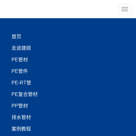
导
航
×
首页
PE管材
PE管件
走进建硕
PE-RT管
PP管材
PE管材
PE管件
【管材服务:400-999-4440】
PE-RT管
PE复合管材
鞍山建硕管业：海上养殖
PP管材
管、PE电力护套管与打孔
排水管材
渗透管的多元应用
案例教程