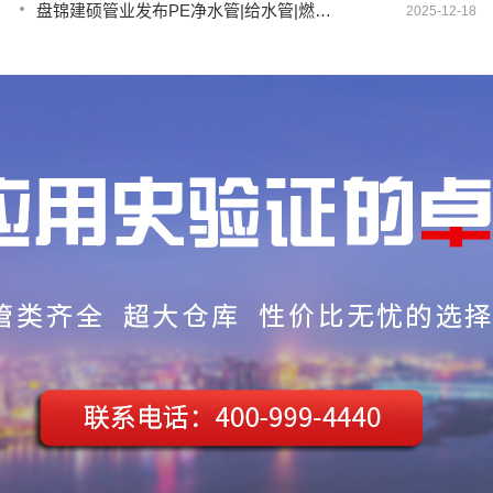
盘锦建硕管业发布PE净水管|给水管|燃气管|PERT供热管|电力护套管智慧生产新范式
2025-12-18