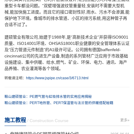
重型卡车都没问题。”双壁增强波纹管重量轻,安装时不需要大型机
械,能加快施工进度。而且它的接口密封性好,雨水、污水不会渗漏,能
保护地下环境。像城市的排水管道、小区的排污系统,用这种管子再
合适不过了。
建硕管业有限公司,始建于1988年,是“高新技术企业”并获得ISO9001
质量、ISO14001环境、OHSAS18001职业健康的安全管理体系认证
及“压力管道元件制造”的A1级许可证。公司拥有德国baffenfeld-
cincinnati公司的先进生产设备,制造的系列管材广泛应用于市政基础
设施建设、集中供暖、给水,燃气、矿业、环保、电力、通讯、海产
品养殖、农业灌溉等各个领域。
转载请注明：
https://www.jspipe.cn/case/3/6713.html
鞍山建硕管业：PE燃气管与虹吸排水管的实用应用揭秘
鞍山建硕管业：PERT地热管、PERT保温管与法兰管的供暖搭配秘籍
施工教程
/ Construction Course
更多»