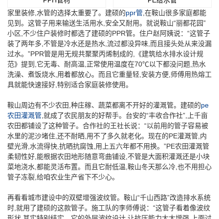
家里装修,水管的选择太重要了。建硕的
ppr管
,在鞍山很多家庭都能
见到。这管子用来输送生活用水,安全又耐用。就说鞍山“丽都花园”
小区,不少住户装修时都选了建硕的PPR管。住户赵阿姨说：“这管子
装了两年多,不管是冷水还是热水,流过都没异味,而且接头处从来没漏
过水。”PPR管是用无规共聚聚丙烯制成的,《建筑给水排水设计规
范》提到,它无毒、耐高温,正常使用温度在70℃以下都没问题,热水
洗澡、煮饭烧水,用着都放心。而且它重量轻,安装方便,师傅用热熔工
具就能快速接好,特别适合家庭装修使用。
鞍山周边有不少农田,种庄稼、蔬菜都离不开好的灌溉管。建硕的
pe
农田灌溉管
,就成了农民朋友的好帮手。台安的“丰收合作社”,上千亩
农田都铺设了这种管子。合作社的王社长说：“以前用的管子容易被
水里的泥沙堵住,还不耐晒,用不了多久就老化。现在的PE灌溉管,内
壁光滑,水流得快,抗晒抗腐蚀,用上五六年都不用换。”PE农田灌溉管
柔韧性好,能根据农田地形随意弯曲铺设,不管是大面积灌溉还是小块
菜地浇水,都能灵活布置。而且它耐低温,鞍山冬天那么冷,也不用担心
管子冻裂,给咱农业生产省下不少心。
再看看城市建设中的双壁增强波纹管。鞍山“千山西路”改造排水系统
时,就用了建硕的这款管子。施工队的李师傅说：“这管子看着像波纹
形状,其实特别结实。它的外层波纹设计,让抗压能力大大增强,上面过