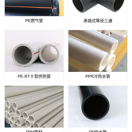
PE燃气管
承插式等径三通
PE-RTⅡ型供热管
PPR冷热水管
PPH管材
PE给水管