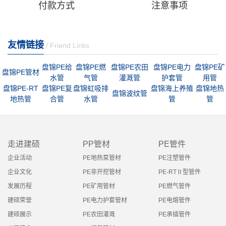
付款方式
注意事项
友情链接
/ Friend Links
盘锦PE给
盘锦PE燃
盘锦PE农田
盘锦PE电力
盘锦PE矿
盘锦PE管材
水管
气管
灌溉管
护套管
用管
盘锦PE-RT
盘锦PE复
盘锦虹吸排
盘锦海上养殖
盘锦地热
盘锦波纹管
地热管
合管
水管
管
管
走进建硕
PP管材
PE管件
企业活动
PE地热泵管材
PE注塑管件
企业文化
PE非开挖管材
PE-RTⅡ型管件
发展历程
PE矿用管材
PE燃气管件
建硕荣誉
PE电力护套管材
PE电熔管件
建硕展示
PE农田灌溉
PE承插管件