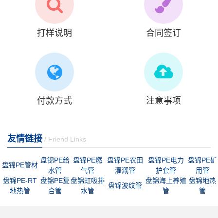
打样说明
合同签订
付款方式
注意事项
友情链接
/ Friend Links
盘锦PE给
盘锦PE燃
盘锦PE农田
盘锦PE电力
盘锦PE矿
盘锦PE管材
水管
气管
灌溉管
护套管
用管
盘锦PE-RT
盘锦PE复
盘锦虹吸排
盘锦海上养殖
盘锦地热
盘锦波纹管
地热管
合管
水管
管
管