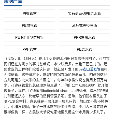
建硕产品
PPB管材
宝石蓝系列PE给水管
PE燃气管
承插式等径三通
PE-RTⅡ型供热管
PPR冷热水管
PPH管材
PE给水管
（盘锦，9月15日讯）昨儿个盘锦的水稻田眼看着快收割了，可咱农
民们还在为浇水的事儿愁着呢，水少浪费多，土也干巴巴儿的。建
硕管业的工程师们瞅着这问题，就赶紧开发了那
pe农田灌溉管
和打
孔渗透管，这些管材啊，就是咱盘锦农场的救命草儿。咱盘锦这地
方儿可是东北大米的主产区之一，每年种水稻少说也得用上百万吨
水，可建硕管业的总经理刘慈恩说了，他们公司从那1988年就开始
做管子，现在用了德国那baffenfeld-cincinnati的机器，造出的PE管
儿耐磨还抗冻，比老早的塑料管强多啦。您瞧，他们管材里头加了
啥PE复合材料，意思就是一层儿硬一层儿软的，放田里不裂不掉色
儿，小编发现啊，管子一装水就哗啦啦往外渗，不用人再跑来跑去
累得像狗一样，农民张大爷说俺家地里头用这个水用得少多儿了，