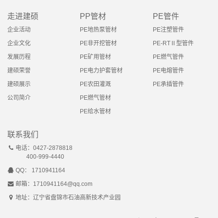
走进建硕
PP管材
PE管件
企业活动
PE地热泵管材
PE注塑管件
企业文化
PE非开挖管材
PE-RTⅡ型管件
发展历程
PE矿用管材
PE燃气管件
建硕荣誉
PE电力护套管材
PE电熔管件
建硕展示
PE农田灌溉
PE承插管件
公司简介
PE燃气管材
PE给水管材
联系我们
电话：0427-2878818
400-999-4440
QQ： 1710941164
邮箱：1710941164@qq.com
地址：辽宁省盘锦市石油高新技术产业园