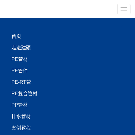
导
航
×
首页
PE管材
PE管件
走进建硕
PE-RT管
PP管材
PE管材
PE管件
【管材服务:400-999-4440】
PE-RT管
PE复合管材
盘锦建硕管业创新推出高
PP管材
效农田灌溉方案：PE管材
排水管材
渗透技术驱动农业节水革
案例教程
命