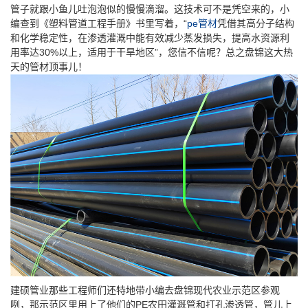
管子就跟小鱼儿吐泡泡似的慢慢滴溜。这技术可不是凭空来的，小
编查到《塑料管道工程手册》书里写着，“
pe管材
凭借其高分子结构
和化学稳定性，在渗透灌溉中能有效减少蒸发损失，提高水资源利
用率达30%以上，适用于干旱地区”，您信不信呢？总之盘锦这大热
天的管材顶事儿！
建硕管业那些工程师们还特地带小编去盘锦现代农业示范区参观
咧，那示范区里用上了他们的PE农田灌溉管和打孔渗透管，管儿上