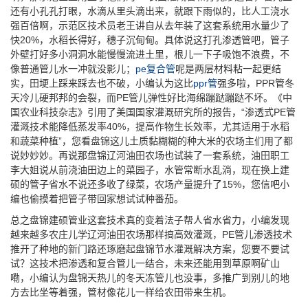
还有小孔孔打眼，水滴从里头滴出来，就跟下雨似的，比人工浇水
强百倍啊，示范区技术员老王讲自从去年装了这套系统用水量少了
快20%，水稻长得好，穗子沉甸甸。具体说这打孔渗透管吧，管子
外壁打好多小洞洞水能慢慢流进土里，根儿一下子吸饱不浪费，不
像普通管儿水一冲就没影儿；
pe复合管
呢是两层材料粘一起更结
实，田埂上踩来踩去也不破，小编认为这比
ppr管
强多啦，PPR管冬
天冷儿硬邦邦的会裂，而PE管儿弹性好比海绵蹦跶蹦跶不坏。《中
国农业科技杂志》引用了美国国家灌溉研究所的报告，“渗透式PE管
灌溉技术能降低蒸发率40%，提高作物生长效率，尤其适用于水稻
和蔬菜种植”，您看盘锦这儿土质黏糊糊的种大米的农场主们用了都
说妙妙妙。再说那盘锦辽河油田农场也试装了一套系统，油田职工
李大姐说从前浇油田边上的菜园子，水管常断水乱淌，现在换上建
硕的管子省水不说还多收了绿菜，农场产量提升了15%，您信吧小
编也偷摸着把管子带回家想试试种番茄。
总之盘锦建硕管业这套技术真的变着法子帮人省水省力，小编发现
越来越多农庄儿学辽河油田农场那样搞高效灌溉，PE管儿渗透技术
推开了种地的新门路还琢磨起盘锦节水灌溉解决方案，您要不要试
试？这技术把渗透和复合管儿一结合，未来还能用到草原啊矿山
嘞，小编认为盘锦天热儿的冬天冻管儿也没事，多推广到别儿的地
方去比坐等着强，管材像花儿一样给农田带来生机。