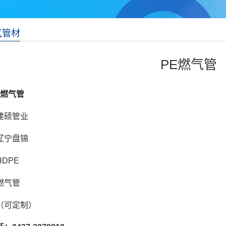
气管材
PE燃气管
级燃气管
建硕管业
辽宁盘锦
DPE
燃气管
（
可定制）