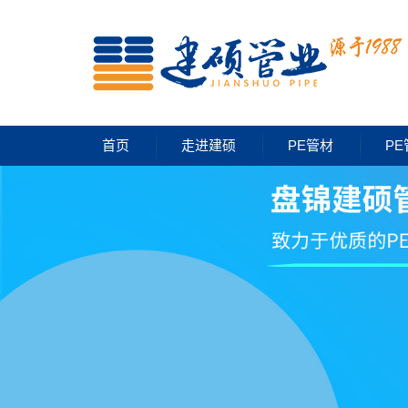
首页
走进建硕
PE管材
PE