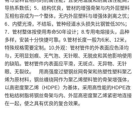
有与塑料管相同的防腐性能，且使用温度和耐腐蚀性能高，
导热系数低；
5．结构优良，管材的增强骨架与内外层塑料
互相包容成为一个整体，无内外层塑料与增强体剥离之忧；
6．内壁光滑，不结垢，管种经道水头损失比钢管低30%；
7．管材整体按使用寿命50年设计；
8.专用电熔接头，品种
多样，安装十分快捷可靠。
9.管材长度一般为6米、12米，
特殊规格需要定制。
10.外观：管材管件的外表面应色泽均
与，无明显划痕、无气泡、无针眼、无脱皮和其他影响使用
的缺陷。管材管件内表面应平滑，无斑点、无异物、无针
眼、无裂纹。
用高强度过塑钢丝网骨架和热塑性塑料聚乙
烯为原材料，钢丝缠绕网作为聚乙烯塑料管的骨架增强体，
以高密度聚乙烯（HDPE）为基体，采用高性能的HDPE改
性粘结树脂将钢丝骨架与内、外层高密度聚乙烯紧密地连接
在一起，使之具有优良的复合效果。