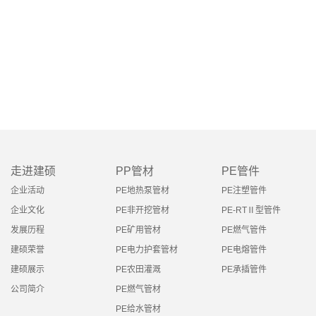
走进建硕
PP管材
PE管件
企业活动
PE地热泵管材
PE注塑管件
企业文化
PE非开挖管材
PE-RTⅡ型管件
发展历程
PE矿用管材
PE燃气管件
建硕荣誉
PE电力护套管材
PE电熔管件
建硕展示
PE农田灌溉
PE承插管件
公司简介
PE燃气管材
PE给水管材