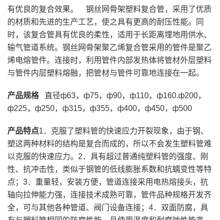
有优良的复合效果。
钢丝网骨架塑料复合管，采用了优质
的材质和先进的生产工艺，使之具有更高的耐压性能。同
时，该复合管具有优良的柔性，适用于长距离埋地用供水、
输气管道系统。钢丝网骨架聚乙烯复合管采用的管件是聚乙
烯电熔管件。连接时，利用管件内部发热体将管材外层塑料
与管件内层塑料熔融，把管材与管件可靠地连接在一起。
产品规格
直径ф63，ф75，ф90，ф110，ф160.ф200，
ф225，ф250，ф315，ф355，ф400，ф450，ф500
产品特点
1．克服了塑料管的快速应力开裂现象，由于钢、
塑这两种材料的结构是复合而成的，所以不会发生塑料管难
以克服的快速应力。
2．具有超过普通纯塑料管的强度、刚
性、抗冲击性，类似于钢管的低线膨胀系数和抗蠕变性等特
点；
3．重量轻，安装方便，管道连接采用电热熔接头，抗
轴向拉伸能力强，连接技术成熟可靠，管件品种规格
开发齐
全，可与其他各种管道、阀门设备连接；
4．双面防腐，具