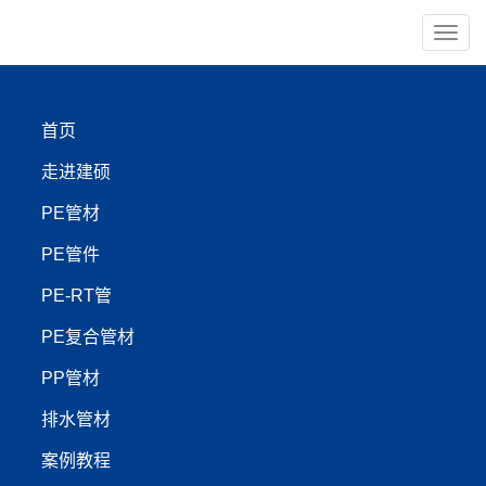
导
航
×
建硕荣誉
首页
职业健康管理体系认证证书
走进建硕
职业健康管理体系认证证书
PE管材
PE管件
PE-RT管
走进建硕
PP管材
PE管件
企业活动
PE复合管材
PE地热泵管材
PE注塑管件
企业文化
PE非开挖管材
PE-RTⅡ型管件
PP管材
发展历程
PE矿用管材
PE燃气管件
排水管材
建硕荣誉
PE电力护套管材
PE电熔管件
建硕展示
PE农田灌溉
PE承插管件
案例教程