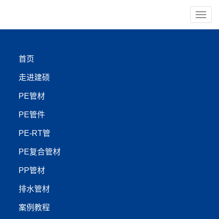
导
航
×
建硕荣誉
首页
中国环境标志产品认证证书
走进建硕
中国环境标志产品认证证书
PE管材
PE管件
PE-RT管
走进建硕
PP管材
PE管件
企业活动
PE复合管材
PE地热泵管材
PE注塑管件
企业文化
PE非开挖管材
PE-RTⅡ型管件
PP管材
发展历程
PE矿用管材
PE燃气管件
排水管材
建硕荣誉
PE电力护套管材
PE电熔管件
建硕展示
PE农田灌溉
PE承插管件
案例教程